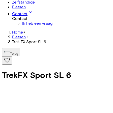
Zelfstandige
Fietsen
Contact
Contact
Ik heb een vraag
Home
->
Fietsen
->
Trek FX Sport SL 6
Terug
Trek
FX Sport SL 6