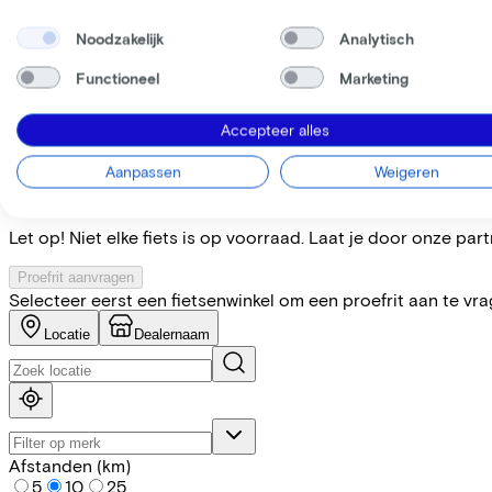
Mijn werkgever betaalt
€
Noodzakelijk
Analytisch
Let op: de vermelde lease- en verkoopprijzen zijn indicatief.
Leaseprijs p/m vanaf
Functioneel
Marketing
€68,12
Incl. Service & verzekeringspakket
Overnameprijs na 3 jaar:
€559,80
Accepteer alles
Vind de fiets bij de dichtstbij
Aanpassen
Weigeren
Let op! Niet elke fiets is op voorraad. Laat je door onze partn
Proefrit aanvragen
Selecteer eerst een fietsenwinkel om een proefrit aan te vr
Locatie
Dealernaam
Afstanden (km)
5
10
25