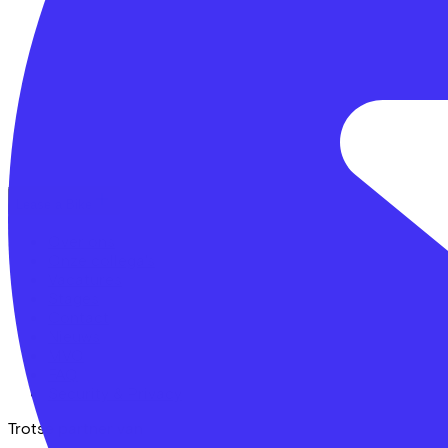
Lease a Bike
Over ons
Onze collega's
Vacatures
Stages
Contact
Nieuws
MVO
FAQ
Security & Privacy
Trotse partner van