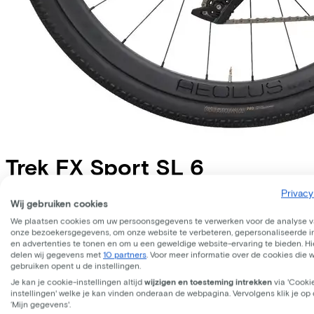
Trek
FX Sport SL 6
Privacy
Prijs
€2.799,00
Wij gebruiken cookies
Bespaar €679,97 t.o.v. koop.
We plaatsen cookies om uw persoonsgegevens te verwerken voor de analyse 
Lees meer over zakelijk leasen.
onze bezoekersgegevens, om onze website te verbeteren, gepersonaliseerde 
Frame model
en advertenties te tonen en om u een geweldige website-ervaring te bieden. Hie
Hoog
delen wij gegevens met
10 partners
. Voor meer informatie over de cookies die 
gebruiken opent u de instellingen.
WERKNEMER
ZELFSTANDIGE
Je kan je cookie-instellingen altijd
wijzigen en toesteming intrekken
via 'Cooki
instellingen' welke je kan vinden onderaan de webpagina. Vervolgens klik je op
Deze fiets lease je via je werkgever. Bereken de leaseprijs 
‘Mijn gegevens'.
Bruto maandsalaris
€