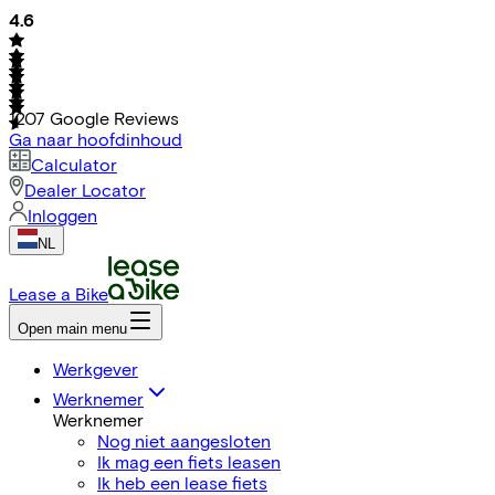
4.6
1207
Google Reviews
Ga naar hoofdinhoud
Calculator
Dealer Locator
Inloggen
NL
Lease a Bike
Open main menu
Werkgever
Werknemer
Werknemer
Nog niet aangesloten
Ik mag een fiets leasen
Ik heb een lease fiets