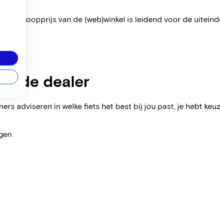
 De verkoopprijs van de (web)winkel is leidend voor de uiteindel
zijnde dealer
ers adviseren in welke fiets het best bij jou past, je hebt keuz
agen