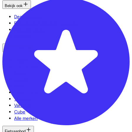
Bekijk ook
Dealer locator
Fiets leasen? Bereken je kosten
Fietsplan 2026
Inloggen
Fietsmerken
Gazelle
Cannondale
Roetz
Cervélo
Kalkhoff
Urban Arrow
Veloretti
Van Raam
Cube
Alle merken
Fietsaanbod