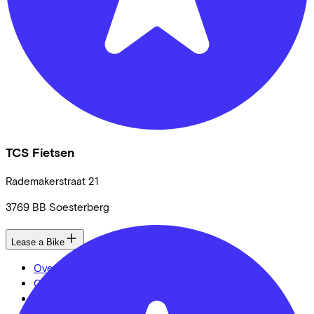
TCS Fietsen
Rademakerstraat
21
3769 BB
Soesterberg
Lease a Bike
Over ons
Onze collega's
Vacatures
Stages