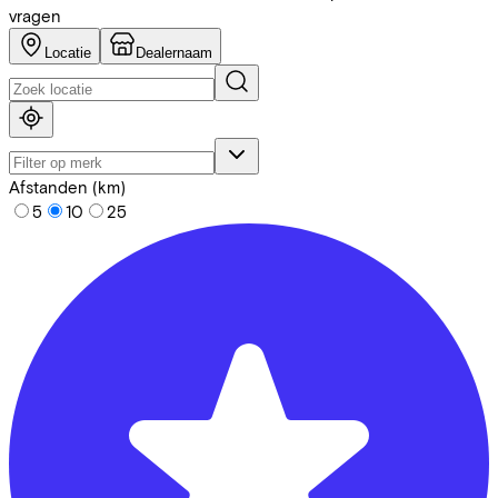
vragen
Locatie
Dealernaam
Afstanden (km)
5
10
25