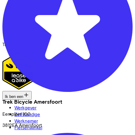
Contact
Nieuws
MVO
FAQ
Security & Privacy
Trotse partner van
Ik ben een
Trek Bicycle Amersfoort
Werkgever
Eemplein
100
Zelfstandige
Werknemer
3812EA
Amersfoort
Fietsenwinkel