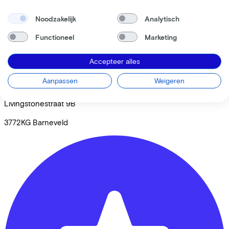
Noodzakelijk
Analytisch
Functioneel
Marketing
Accepteer alles
Aanpassen
Weigeren
Broekhuis Fietsen Barneveld
Livingstonestraat
9B
3772KG
Barneveld