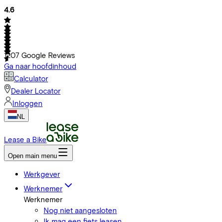
4.6
1207
Google Reviews
Ga naar hoofdinhoud
Calculator
Dealer Locator
Inloggen
NL
Lease a Bike
Open main menu
Werkgever
Werknemer
Werknemer
Nog niet aangesloten
Ik mag een fiets leasen