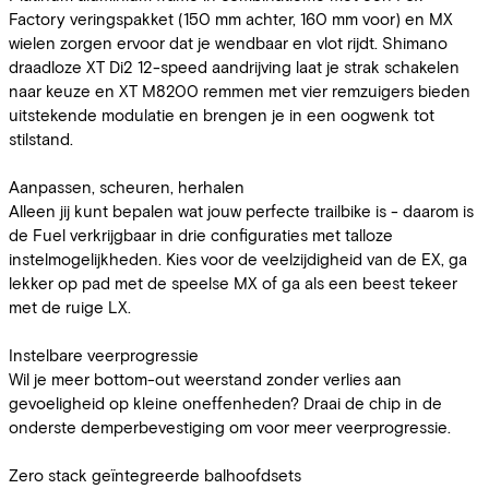
Factory veringspakket (150 mm achter, 160 mm voor) en MX
wielen zorgen ervoor dat je wendbaar en vlot rijdt. Shimano
draadloze XT Di2 12-speed aandrijving laat je strak schakelen
naar keuze en XT M8200 remmen met vier remzuigers bieden
uitstekende modulatie en brengen je in een oogwenk tot
stilstand.
Aanpassen, scheuren, herhalen
Alleen jij kunt bepalen wat jouw perfecte trailbike is - daarom is
de Fuel verkrijgbaar in drie configuraties met talloze
instelmogelijkheden. Kies voor de veelzijdigheid van de EX, ga
lekker op pad met de speelse MX of ga als een beest tekeer
met de ruige LX.
Instelbare veerprogressie
Wil je meer bottom-out weerstand zonder verlies aan
gevoeligheid op kleine oneffenheden? Draai de chip in de
onderste demperbevestiging om voor meer veerprogressie.
Zero stack geïntegreerde balhoofdsets