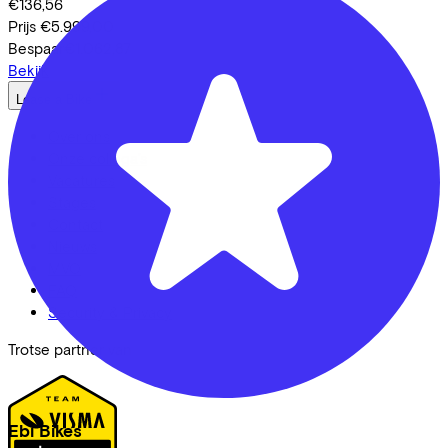
€136,56
Prijs
€5.999,00
Bespaar
€1.062,87
Bekijk
Lease a Bike
Over ons
Onze collega's
Vacatures
Stages
Contact
Nieuws
MVO
FAQ
Security & Privacy
Trotse partner van
Ebi Bikes