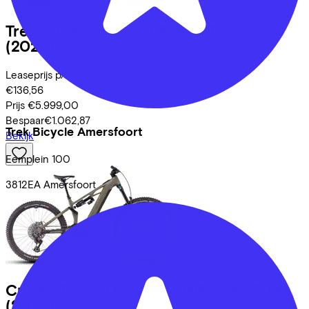
Trek
Supercaliber SLR 9.8 XT Gen 2
(2025)
Leaseprijs p/m vanaf
€136,56
Prijs
€5.999,00
Bespaar
€1.062,87
Trek Bicycle Amersfoort
Bekijk
Eemplein
100
3812EA
Amersfoort
Cube
STEREO HYBRID ONE77 HPC TM
(2025)