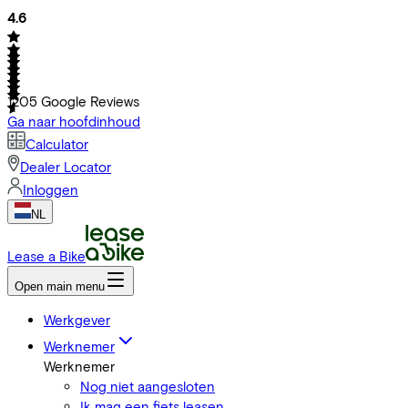
4.6
1205
Google Reviews
Ga naar hoofdinhoud
Calculator
Dealer Locator
Inloggen
NL
Lease a Bike
Open main menu
Werkgever
Werknemer
Werknemer
Nog niet aangesloten
Ik mag een fiets leasen