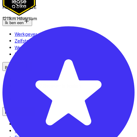
Havenstraat
42E
1211km
Hilversum
Ik ben een
Werkgever
Zelfstandige
Werknemer
Fietsenwinkel
Bekijk ook
Dealer locator
Fiets leasen? Bereken je kosten
Fietsplan 2026
Inloggen
Fietsmerken
Gazelle
Cannondale