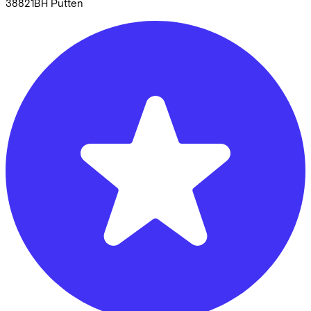
38821BH
Putten