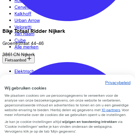
Roetz
Cervélo
Kalkhoff
Urban Arrow
Veloretti
Bike Totaal Ridder Nijkerk
Van Raam
Cube
Groenestraat
44-46
Alle merken
3861 CN
Nijkerk
Fietsaanbod
Elektrische fietsen
Bakfietsen
Privacybeleid
Speed pedelecs
Wij gebruiken cookies
Racefietsen
We plaatsen cookies om uw persoonsgegevens te verwerken voor de
Urban fietsen
analyse van onze bezoekersgegevens, om onze website te verbeteren,
Gravelbikes
gepersonaliseerde inhoud en advertenties te tonen en om u een geweldige
website-ervaring te bieden. Hierbij delen wij gegevens met
10 partners
. Voor
Mountainbikes
meer informatie over de cookies die we gebruiken opent u de instellingen.
Stadsfietsen
Je kan je cookie-instellingen altijd
wijzigen en toesteming intrekken
via
Aangepaste fietsen
'Cookie instellingen' welke je kan vinden onderaan de webpagina.
Alle fietsen
Vervolgens klik je op de tab ‘Mijn gegevens'.