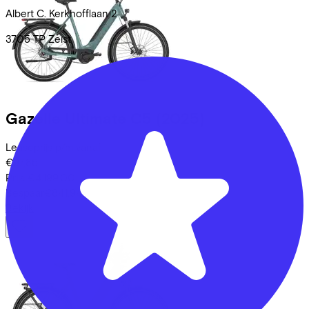
Albert C. Kerkhofflaan
2
3705 TP
Zeist
Gazelle
Ultimate C5
(2025)
Leaseprijs p/m vanaf
€97,85
Prijs
€4.199,00
Bespaar
€841,94
Bekijk