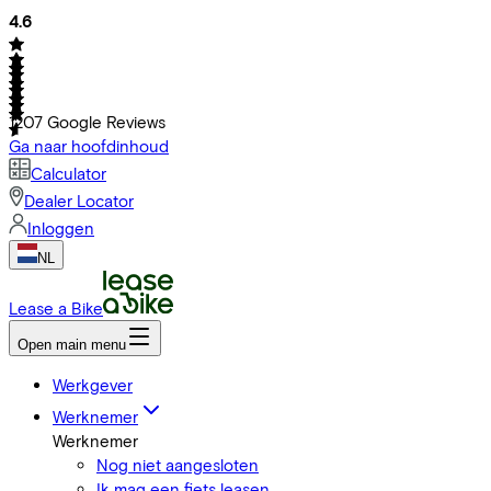
4.6
1207
Google Reviews
Ga naar hoofdinhoud
Calculator
Dealer Locator
Inloggen
NL
Lease a Bike
Open main menu
Werkgever
Werknemer
Werknemer
Nog niet aangesloten
Ik mag een fiets leasen