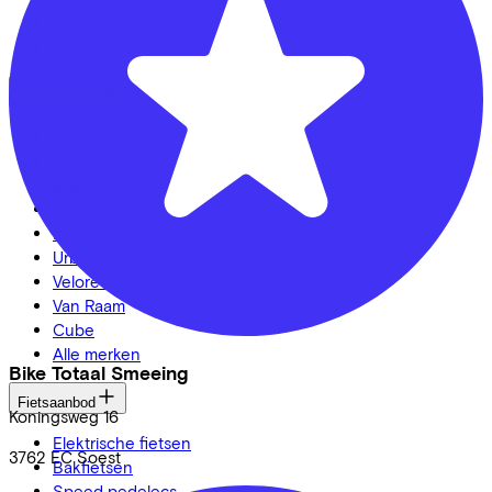
Fietsplan 2026
Inloggen
Fietsmerken
Gazelle
Cannondale
Roetz
Cervélo
Kalkhoff
Urban Arrow
Veloretti
Van Raam
Cube
Alle merken
Bike Totaal Smeeing
Fietsaanbod
Koningsweg
16
Elektrische fietsen
3762 EC
Soest
Bakfietsen
Speed pedelecs