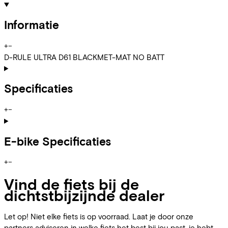
Informatie
+
−
D-RULE ULTRA D61 BLACKMET-MAT NO BATT
Specificaties
+
−
E-bike Specificaties
+
−
Vind de fiets bij de
dichtstbijzijnde dealer
Let op! Niet elke fiets is op voorraad. Laat je door onze
partners adviseren in welke fiets het best bij jou past, je hebt