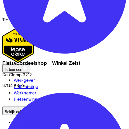
FAQ
Security & Privacy
Trotse partner van
Fietsvoordeelshop - Winkel Zeist
Ik ben een
De Clomp
3212
Werkgever
3704 KB
Zeist
Zelfstandige
Werknemer
Fietsenwinkel
Bekijk ook
Dealer locator
Fiets leasen? Bereken je kosten