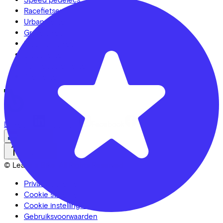
Racefietsen
Urban fietsen
Gravelbikes
Mountainbikes
Stadsfietsen
Aangepaste fietsen
Alle fietsen
LinkedIn
Instagram
Facebook
Nederlands
Back to top
© Lease a Bike. All Rights Reserved.
Privacy statement
Cookie statement
Cookie instellingen
Gebruiksvoorwaarden