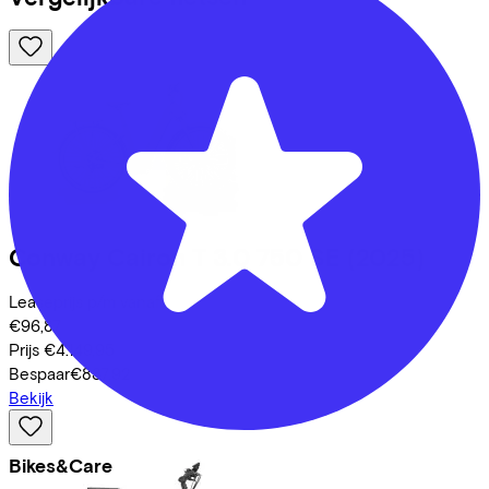
Conway
Cairon T 3.0 750 SE
(2025)
Leaseprijs p/m vanaf
€96,87
Prijs
€4.149,95
Bespaar
€837,92
Bekijk
Bikes&Care