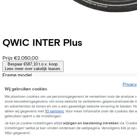
QWIC
INTER Plus
Prijs
€2.050,00
Bespaar €587,10 t.o.v. koop.
Lees meer over zakelijk leasen.
Frame model
Laag
Hoog
Privacy
Batterij opties
Wij gebruiken cookies
400 Wh
540 Wh
We plaatsen cookies om uw persoonsgegevens te verwerken voor de analyse 
(
Inbegrepen
)
(
Inbegrepen
)
onze bezoekersgegevens, om onze website te verbeteren, gepersonaliseerde 
Frame model
en advertenties te tonen en om u een geweldige website-ervaring te bieden. Hie
Laag
delen wij gegevens met
10 partners
. Voor meer informatie over de cookies die 
Accu afneembaar
gebruiken opent u de instellingen.
Ja
Je kan je cookie-instellingen altijd
wijzigen en toesteming intrekken
via 'Cooki
WERKNEMER
ZELFSTANDIGE
instellingen' welke je kan vinden onderaan de webpagina. Vervolgens klik je op
‘Mijn gegevens'.