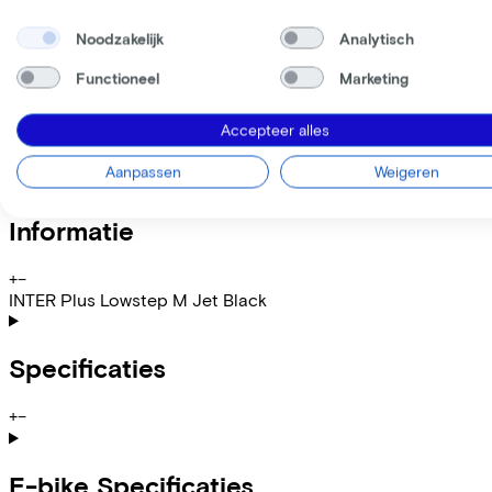
Deze fiets lease je via je werkgever. Bereken de leaseprijs 
Bruto maandsalaris
€
Noodzakelijk
Analytisch
Mijn werkgever betaalt
€
Let op: de vermelde lease- en verkoopprijzen zijn indicatief.
Functioneel
Marketing
Leaseprijs p/m vanaf
€51,97
Accepteer alles
Incl. Service & verzekeringspakket
Overnameprijs na 3 jaar:
€410,00
Aanpassen
Weigeren
Informatie
+
−
INTER Plus Lowstep M Jet Black
Specificaties
+
−
E-bike Specificaties