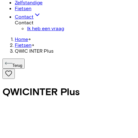
Zelfstandige
Fietsen
Contact
Contact
Ik heb een vraag
Home
->
Fietsen
->
QWIC INTER Plus
Terug
QWIC
INTER Plus