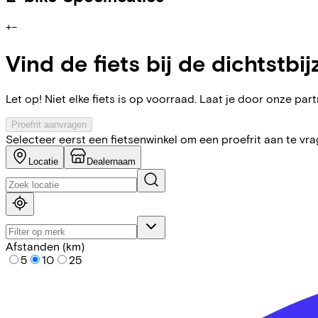
+
−
Vind de fiets bij de dichtstbij
Let op! Niet elke fiets is op voorraad. Laat je door onze partn
Proefrit aanvragen
Selecteer eerst een fietsenwinkel om een proefrit aan te vr
Locatie
Dealernaam
Afstanden (km)
5
10
25