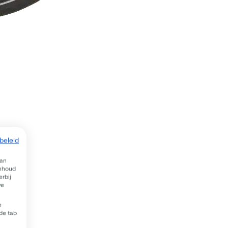
beleid
van
inhoud
rbij
we
e
 de tab