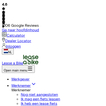
4.6
1206
Google Reviews
Ga naar hoofdinhoud
Calculator
Dealer Locator
Inloggen
NL
Lease a Bike
Open main menu
Werkgever
Werknemer
Werknemer
Nog niet aangesloten
Ik mag een fiets leasen
Ik heb een lease fiets