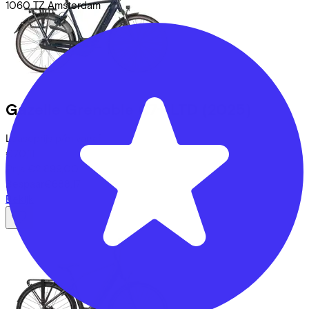
1060 TZ
Amsterdam
Gazelle
Grenoble C7+ LTD
(2025)
Leaseprijs p/m vanaf
€70,11
Prijs
€2.899,00
Bespaar
€688,17
Bekijk