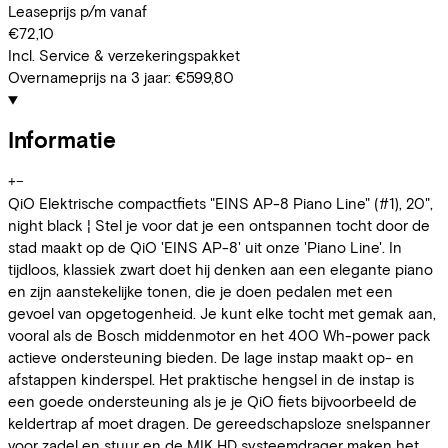
Leaseprijs p/m vanaf
€72,10
Incl. Service & verzekeringspakket
Overnameprijs na 3 jaar:
€599,80
Informatie
+
−
QiO Elektrische compactfiets "EINS AP-8 Piano Line" (#1), 20",
night black ¦ Stel je voor dat je een ontspannen tocht door de
stad maakt op de QiO 'EINS AP-8' uit onze 'Piano Line'. In
tijdloos, klassiek zwart doet hij denken aan een elegante piano
en zijn aanstekelijke tonen, die je doen pedalen met een
gevoel van opgetogenheid. Je kunt elke tocht met gemak aan,
vooral als de Bosch middenmotor en het 400 Wh-power pack
actieve ondersteuning bieden. De lage instap maakt op- en
afstappen kinderspel. Het praktische hengsel in de instap is
een goede ondersteuning als je je QiO fiets bijvoorbeeld de
keldertrap af moet dragen. De gereedschapsloze snelspanner
voor zadel en stuur en de MIK HD systeemdrager maken het