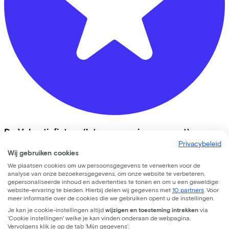
De Vakantiefietser (let op: geen innamepunt)
Privacybeleid
Westerstraat
216
Wij gebruiken cookies
We plaatsen cookies om uw persoonsgegevens te verwerken voor de
1015 MS
Amsterdam
analyse van onze bezoekersgegevens, om onze website te verbeteren,
gepersonaliseerde inhoud en advertenties te tonen en om u een geweldige
website-ervaring te bieden. Hierbij delen wij gegevens met
10 partners
. Voor
meer informatie over de cookies die we gebruiken opent u de instellingen.
Vergelijkbare fietsen
Je kan je cookie-instellingen altijd
wijzigen en toesteming intrekken
via
'Cookie instellingen' welke je kan vinden onderaan de webpagina.
Vervolgens klik je op de tab ‘Mijn gegevens'.