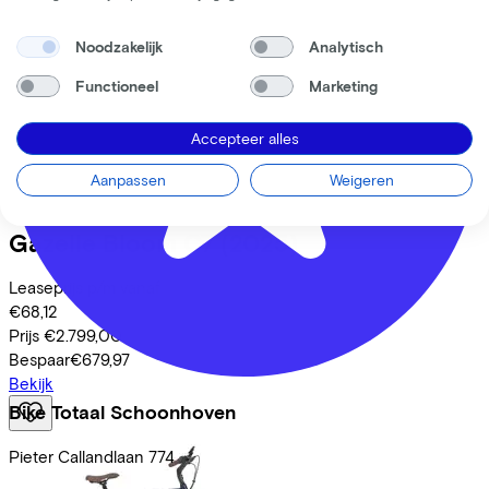
Noodzakelijk
Analytisch
Functioneel
Marketing
Accepteer alles
Aanpassen
Weigeren
Gazelle
Bloom C7
(2025)
Leaseprijs p/m vanaf
€68,12
Prijs
€2.799,00
Bespaar
€679,97
Bekijk
Bike Totaal Schoonhoven
Pieter Callandlaan
774