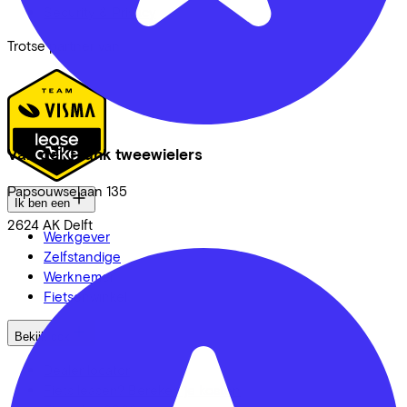
Security & Privacy
Trotse partner van
Van der Plank tweewielers
Papsouwselaan
135
Ik ben een
2624 AK
Delft
Werkgever
Zelfstandige
Werknemer
Fietsenwinkel
Bekijk ook
Dealer locator
Fiets leasen? Bereken je kosten