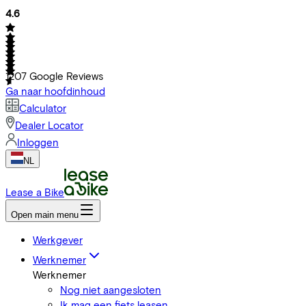
4.6
1207
Google Reviews
Ga naar hoofdinhoud
Calculator
Dealer Locator
Inloggen
NL
Lease a Bike
Open main menu
Werkgever
Werknemer
Werknemer
Nog niet aangesloten
Ik mag een fiets leasen