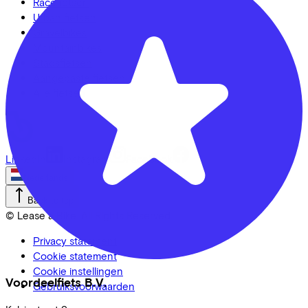
Racefietsen
Urban fietsen
Gravelbikes
Mountainbikes
Stadsfietsen
Aangepaste fietsen
Alle fietsen
LinkedIn
Instagram
Facebook
Nederlands
Back to top
© Lease a Bike. All Rights Reserved.
Privacy statement
Cookie statement
Cookie instellingen
Voordeelfiets B.V.
Gebruiksvoorwaarden