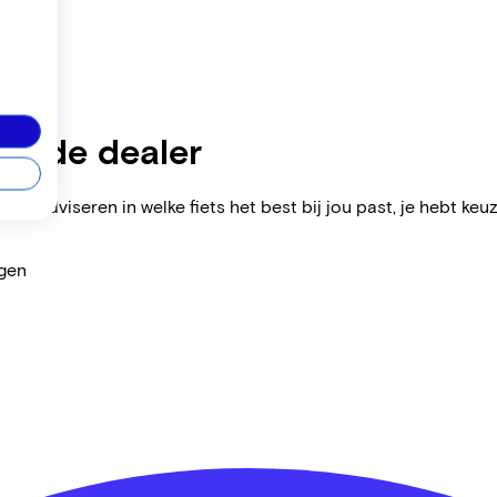
zijnde dealer
ers adviseren in welke fiets het best bij jou past, je hebt keuz
agen