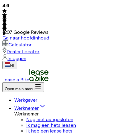
4.6
1207
Google Reviews
Ga naar hoofdinhoud
Calculator
Dealer Locator
Inloggen
NL
Lease a Bike
Open main menu
Werkgever
Werknemer
Werknemer
Nog niet aangesloten
Ik mag een fiets leasen
Ik heb een lease fiets