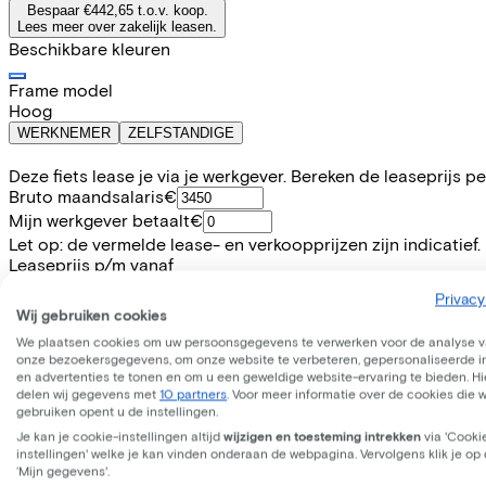
Bespaar €442,65 t.o.v. koop.
Lees meer over zakelijk leasen.
Beschikbare kleuren
Frame model
Hoog
WERKNEMER
ZELFSTANDIGE
Deze fiets lease je via je werkgever. Bereken de leaseprijs 
Bruto maandsalaris
€
Mijn werkgever betaalt
€
Let op: de vermelde lease- en verkoopprijzen zijn indicatief.
Leaseprijs p/m vanaf
€20,05
Privacy
Incl. Service & verzekeringspakket
Wij gebruiken cookies
Overnameprijs na 3 jaar:
€95,99
We plaatsen cookies om uw persoonsgegevens te verwerken voor de analyse 
onze bezoekersgegevens, om onze website te verbeteren, gepersonaliseerde 
en advertenties te tonen en om u een geweldige website-ervaring te bieden. Hie
Informatie
delen wij gegevens met
10 partners
. Voor meer informatie over de cookies die 
gebruiken opent u de instellingen.
Je kan je cookie-instellingen altijd
wijzigen en toesteming intrekken
via 'Cooki
+
−
instellingen' welke je kan vinden onderaan de webpagina. Vervolgens klik je op
NOXON Rocket ND , 20" - 29cm , 3-speed SHIMANO "Nexus" t
‘Mijn gegevens'.