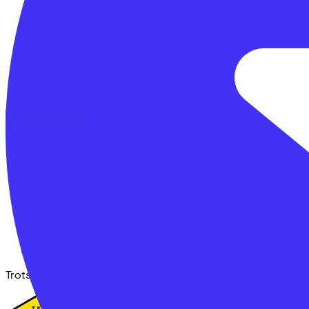
Lease a Bike
Over ons
Onze collega's
Vacatures
Stages
Contact
Nieuws
MVO
FAQ
Security & Privacy
Trotse partner van