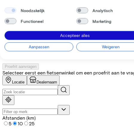
Noodzakelijk
Analytisch
Specificaties
Functioneel
Marketing
+
−
Accepteer alles
Vind de fiets bij de dichtstbij
Aanpassen
Weigeren
Let op! Niet elke fiets is op voorraad. Laat je door onze partn
Proefrit aanvragen
Selecteer eerst een fietsenwinkel om een proefrit aan te vr
Locatie
Dealernaam
Afstanden (km)
5
10
25