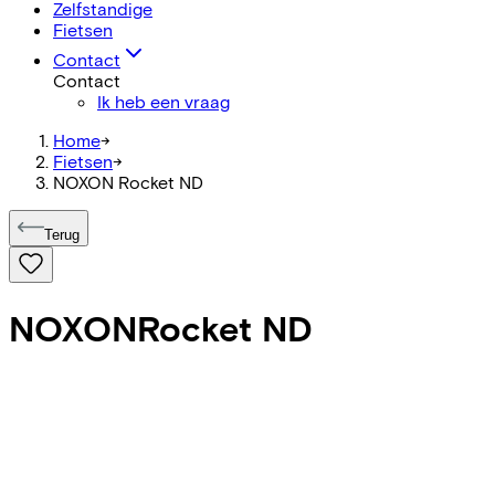
Zelfstandige
Fietsen
Contact
Contact
Ik heb een vraag
Home
->
Fietsen
->
NOXON Rocket ND
Terug
NOXON
Rocket ND