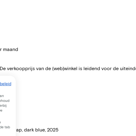
per maand
 De verkoopprijs van de (web)winkel is leidend voor de uiteindel
beleid
van
inhoud
rbij
we
e
 de tab
erugtrap, dark blue, 2025