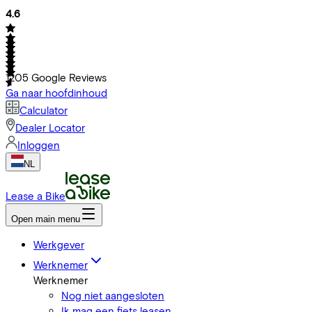
4.6
1205
Google Reviews
Ga naar hoofdinhoud
Calculator
Dealer Locator
Inloggen
NL
Lease a Bike
Open main menu
Werkgever
Werknemer
Werknemer
Nog niet aangesloten
Ik mag een fiets leasen