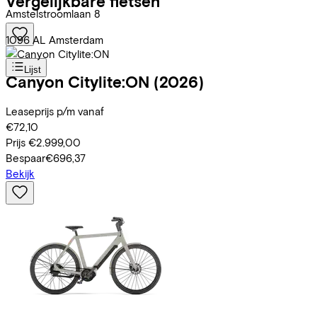
Vergelijkbare fietsen
Amstelstroomlaan
8
1096 AL
Amsterdam
Lijst
Canyon
Citylite:ON
(2026)
Leaseprijs p/m vanaf
€72,10
Prijs
€2.999,00
Bespaar
€696,37
Bekijk