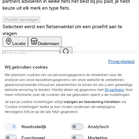
partners adviseren in welke fiets het best bij jou past, je hebt
keuze uit elk merk en type fiets.
Proefrit aanvragen
Selecteer eerst een fietsenwinkel om een proefrit aan te
vragen
Locatie
Dealernaam
Privacybeleid
Wij gebruiken cookies
We plaatsen cookies om uw persoonsgegevens te verwerken voor de
analyse van onze bezoekersgegevens, om onze website te verbeteren,
Afstanden (km)
gepersonaliseerde inhoud en advertenties te tonen en om u een geweldige
5
10
25
website-ervaring te bieden. Hierbij delen wij gegevens met
10 partners
. Voor
meer informatie over de cookies die we gebruiken opent u de instellingen.
Je kan je cookie-instellingen altijd
wijzigen en toesteming intrekken
via
'Cookie instellingen' welke je kan vinden onderaan de webpagina.
Vervolgens klik je op de tab ‘Mijn gegevens'.
Noodzakelijk
Analytisch
Functioneel
Marketing