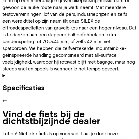
je nu op een meerdaagse gravel bikepacking-missie bent of
gewoon de leuke route naar je werk neemt. Met meerdere
testoverwinningen, lof van de pers, industrieprijzen en zelfs
een wereldtitel op zijn naam tilt onze SILEX de
offroadcapaciteiten van gravelbikes naar een hoger niveau. Dat
is te danken aan een slappere balhoofdhoek en extra
bandenspeling tot 700x45 mm, of zelfs 42 mm met
spatborden. We hebben die zelfverzekerde, mountainbike-
geïnspireerde handling gecombineerd met all-surface
veelzijdigheid, waardoor hij rotsvast blijft met bagage, maar nog
steeds snel en speels is wanneer je het tempo opvoert.
Specificaties
+
−
Vind de fiets bij de
dichtstbijzijnde dealer
Let op! Niet elke fiets is op voorraad. Laat je door onze