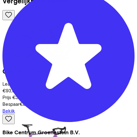
Vergelijkbare fietsen
Cervélo
Caledonia
Leaseprijs p/m vanaf
€93,86
Prijs
€3.999,00
Bespaar
€825,54
Bekijk
Bike Centrum Groenestein B.V.