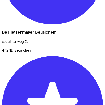
De Fietsenmaker Beusichem
speulmanweg
7a
4112ND
Beusichem