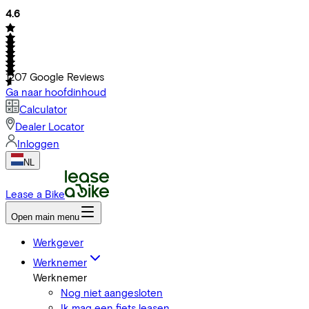
4.6
1207
Google Reviews
Ga naar hoofdinhoud
Calculator
Dealer Locator
Inloggen
NL
Lease a Bike
Open main menu
Werkgever
Werknemer
Werknemer
Nog niet aangesloten
Ik mag een fiets leasen