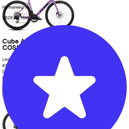
Hamseweg
13
3828 AA
Hoogland
Cube
AGREE C:62 SLX
COSMICPURPLE/BLACK
(2026)
Leaseprijs p/m vanaf
€93,86
Prijs
€3.999,00
Bespaar
€825,54
Bekijk