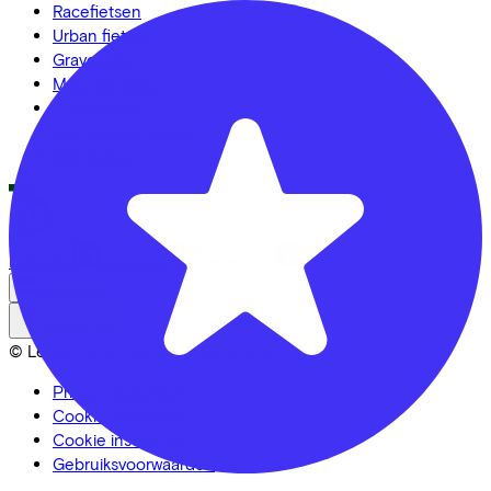
Racefietsen
Urban fietsen
Gravelbikes
Mountainbikes
Stadsfietsen
Aangepaste fietsen
Alle fietsen
LinkedIn
Instagram
Facebook
Nederlands
Back to top
© Lease a Bike. All Rights Reserved.
Privacy statement
Cookie statement
Cookie instellingen
Gebruiksvoorwaarden