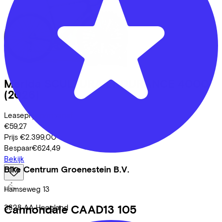
Merida
SCULTURA ENDURANCE 4000
(2026)
Leaseprijs p/m vanaf
€59,27
Prijs
€2.399,00
Bespaar
€624,49
Bekijk
Bike Centrum Groenestein B.V.
Hamseweg
13
Cannondale
CAAD13 105
3828 AA
Hoogland