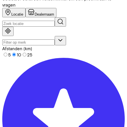
vragen
Locatie
Dealernaam
Afstanden (km)
5
10
25