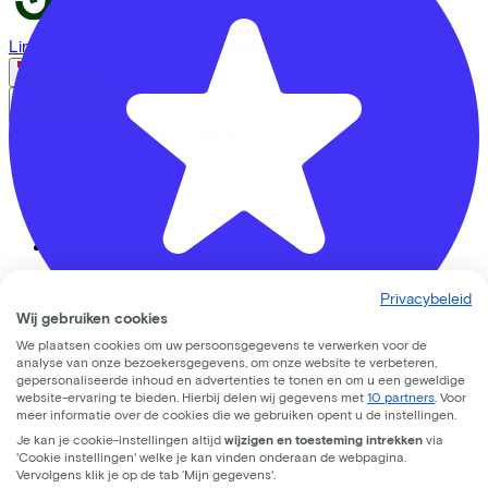
LinkedIn
Instagram
Facebook
Nederlands
Back to top
© Lease a Bike. All Rights Reserved.
Privacy statement
Cookie statement
Cookie instellingen
Gebruiksvoorwaarden
Privacybeleid
Wij gebruiken cookies
We plaatsen cookies om uw persoonsgegevens te verwerken voor de
analyse van onze bezoekersgegevens, om onze website te verbeteren,
gepersonaliseerde inhoud en advertenties te tonen en om u een geweldige
website-ervaring te bieden. Hierbij delen wij gegevens met
10 partners
. Voor
Bike Totaal Geurts Tweewielers Nijkerk
meer informatie over de cookies die we gebruiken opent u de instellingen.
Je kan je cookie-instellingen altijd
wijzigen en toesteming intrekken
via
Vrijheidslaan
2
'Cookie instellingen' welke je kan vinden onderaan de webpagina.
Vervolgens klik je op de tab ‘Mijn gegevens'.