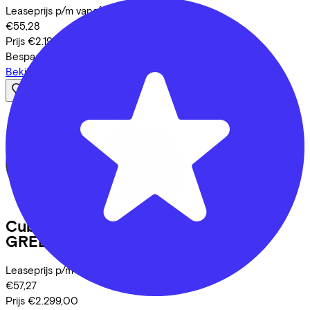
Leaseprijs p/m vanaf
€55,28
Prijs
€2.199,00
Bespaar
€608,09
Bekijk
Cube
NULANE C:62 SLT
GREENSMOOTHIE/GREEN
(2026)
Leaseprijs p/m vanaf
€57,27
Prijs
€2.299,00