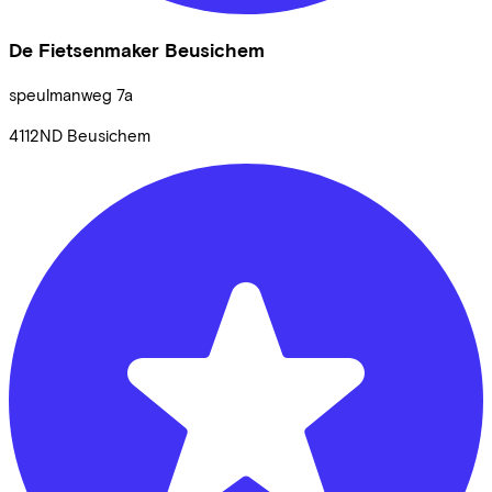
De Fietsenmaker Beusichem
speulmanweg
7a
4112ND
Beusichem