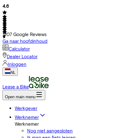
4.6
1207
Google Reviews
Ga naar hoofdinhoud
Calculator
Dealer Locator
Inloggen
NL
Lease a Bike
Open main menu
Werkgever
Werknemer
Werknemer
Nog niet aangesloten
Ik mag een fiets leasen