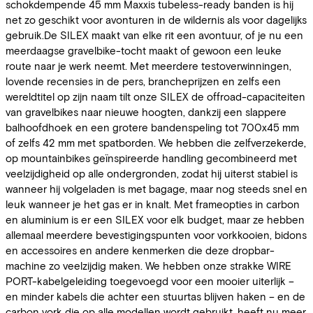
schokdempende 45 mm Maxxis tubeless-ready banden is hij
net zo geschikt voor avonturen in de wildernis als voor dagelijks
gebruik.De SILEX maakt van elke rit een avontuur, of je nu een
meerdaagse gravelbike-tocht maakt of gewoon een leuke
route naar je werk neemt. Met meerdere testoverwinningen,
lovende recensies in de pers, brancheprijzen en zelfs een
wereldtitel op zijn naam tilt onze SILEX de offroad-capaciteiten
van gravelbikes naar nieuwe hoogten, dankzij een slappere
balhoofdhoek en een grotere bandenspeling tot 700x45 mm
of zelfs 42 mm met spatborden. We hebben die zelfverzekerde,
op mountainbikes geïnspireerde handling gecombineerd met
veelzijdigheid op alle ondergronden, zodat hij uiterst stabiel is
wanneer hij volgeladen is met bagage, maar nog steeds snel en
leuk wanneer je het gas er in knalt. Met frameopties in carbon
en aluminium is er een SILEX voor elk budget, maar ze hebben
allemaal meerdere bevestigingspunten voor vorkkooien, bidons
en accessoires en andere kenmerken die deze dropbar-
machine zo veelzijdig maken. We hebben onze strakke WIRE
PORT-kabelgeleiding toegevoegd voor een mooier uiterlijk –
en minder kabels die achter een stuurtas blijven haken – en de
carbon vork die op alle modellen wordt gebruikt, heeft nu meer