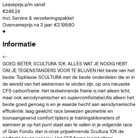
Leaseprijs p/m vanaf
€246,24
Incl. Service & verzekeringspakket
Overnameprijs na 3 jaar:
€2.199,80
Informatie
+
−
GOED, BETER, SCULTURA 10K. ALLES WAT JE NODIG HEBT
OM JE TEGENSTANDERS VOOR TE BLIJVEN.Het beste van het
beste. Topklasse SCULTURA met de beste onderdelen die er in
de wereld van het wielrennen te vinden zijn, op ons nieuwste
CF5 carbonframe. Het testwinnende frame is niet alleen licht,
maar ook aerodynamischer en supercomfortabel.Als alleen het
beste goed genoeg is en je waarde hecht aan aerodynamische
efficiëntie, laag gewicht, race bewezen geometrie en
toonaangevend comfort tijdens je trainingskilometers of
wanneer je op het punt staat aan te vallen in je volgende race
of Gran Fondo, dan is onze prijswinnende Scultura 10K de
perfecte keuze voor jou. Het CF5 frame is niet alleen