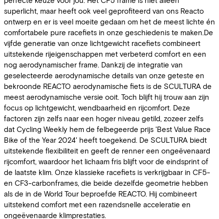
superlicht, maar heeft ook veel geprofiteerd van ons Reacto
ontwerp en er is veel moeite gedaan om het de meest lichte én
comfortabele pure racefiets in onze geschiedenis te maken.De
vijfde generatie van onze lichtgewicht racefiets combineert
uitstekende rijeigenschappen met verbeterd comfort en een
nog aerodynamischer frame. Dankzij de integratie van
geselecteerde aerodynamische details van onze geteste en
bekroonde REACTO aerodynamische fiets is de SCULTURA de
meest aerodynamische versie ooit. Toch blijft hij trouw aan zijn
focus op lichtgewicht, wendbaarheid en rijcomfort. Deze
factoren zijn zelfs naar een hoger niveau getild, zozeer zelfs
dat Cycling Weekly hem de felbegeerde prijs 'Best Value Race
Bike of the Year 2024' heeft toegekend. De SCULTURA biedt
uitstekende flexibiliteit en geeft de renner een ongeëvenaard
rijcomfort, waardoor het lichaam fris blijft voor de eindsprint of
de laatste klim. Onze klassieke racefiets is verkrijgbaar in CF5-
en CF3-carbonframes, die beide dezelfde geometrie hebben
als de in de World Tour beproefde REACTO. Hij combineert
uitstekend comfort met een razendsnelle acceleratie en
ongeëvenaarde klimprestaties.