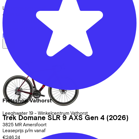
Leaseprijs p/m vanaf
€246,24
Prijs
€10.999,00
Bespaar
€1.618,83
Bekijk
Fietsshop Vathorst
Leeghwater
19 - Winkelcentrum Vathorst
Trek
Domane SLR 9 AXS Gen 4
(2026)
3825 MR
Amersfoort
Leaseprijs p/m vanaf
€246,24