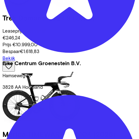
Trek
Domane+ SLR 9
(2026)
Leaseprijs p/m vanaf
€246,24
Prijs
€10.999,00
Bespaar
€1.618,83
Bekijk
Bike Centrum Groenestein B.V.
Hamseweg
13
3828 AA
Hoogland
Merida
TIMEWARP TRI 10K
(2026)