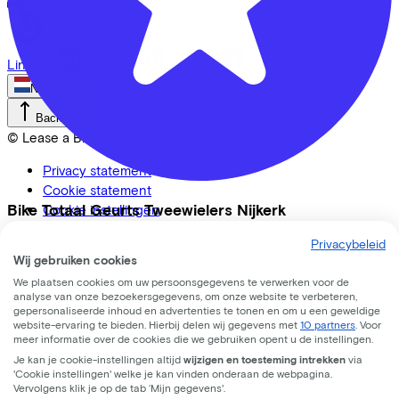
LinkedIn
Instagram
Facebook
Nederlands
Back to top
© Lease a Bike. All Rights Reserved.
Privacy statement
Cookie statement
Bike Totaal Geurts Tweewielers Nijkerk
Cookie instellingen
Gebruiksvoorwaarden
Privacybeleid
Vrijheidslaan
2
Wij gebruiken cookies
3861 JA
Nijkerk
We plaatsen cookies om uw persoonsgegevens te verwerken voor de
analyse van onze bezoekersgegevens, om onze website te verbeteren,
gepersonaliseerde inhoud en advertenties te tonen en om u een geweldige
website-ervaring te bieden. Hierbij delen wij gegevens met
10 partners
. Voor
meer informatie over de cookies die we gebruiken opent u de instellingen.
Je kan je cookie-instellingen altijd
wijzigen en toesteming intrekken
via
'Cookie instellingen' welke je kan vinden onderaan de webpagina.
Vervolgens klik je op de tab ‘Mijn gegevens'.