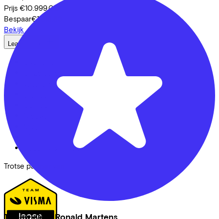
Prijs
€10.999,00
Bespaar
€1.618,83
Bekijk
Lease a Bike
Over ons
Onze collega's
Vacatures
Stages
Contact
Nieuws
MVO
FAQ
Security & Privacy
Trotse partner van
Tweewielers Ronald Martens