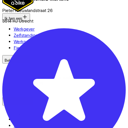
Pieter Nieuwlandstraat
26
Ik ben een
3514 HJ
Utrecht
Werkgever
Zelfstandige
Werknemer
Fietsenwinkel
Bekijk ook
Dealer locator
Fiets leasen? Bereken je kosten
Fietsplan 2026
Inloggen
Fietsmerken
Gazelle
Cannondale
Roetz