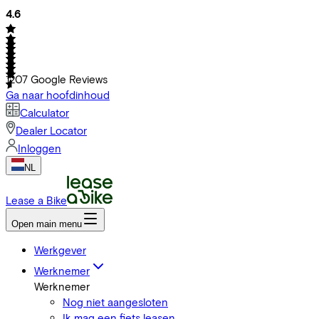
4.6
1207
Google Reviews
Ga naar hoofdinhoud
Calculator
Dealer Locator
Inloggen
NL
Lease a Bike
Open main menu
Werkgever
Werknemer
Werknemer
Nog niet aangesloten
Ik mag een fiets leasen