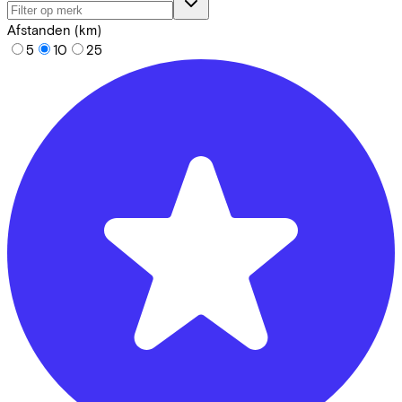
Afstanden (km)
5
10
25