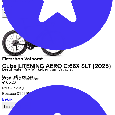
Bespaar
€1.252,35
Bekijk
Fietsshop Vathorst
Cube
LITENING AERO C:68X SLT
(2025)
Leeghwater
19 - Winkelcentrum Vathorst
Leaseprijs p/m vanaf
3825 MR
Amersfoort
€165,23
Prijs
€7.299,00
Bespaar
€1.239,12
Bekijk
Lease a Bike