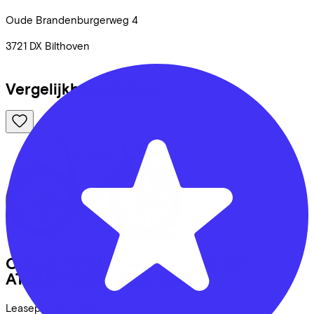
Oude Brandenburgerweg
4
3721 DX
Bilthoven
Vergelijkbare fietsen
Cube
LITENING AERO C:68X SLT
ATLANTISGRID/ICE
(2026)
Leaseprijs p/m vanaf