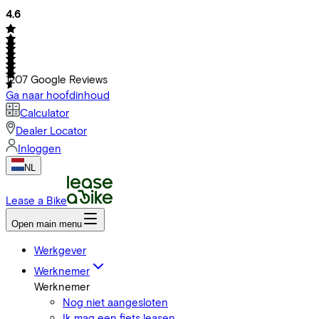
4.6
1207
Google Reviews
Ga naar hoofdinhoud
Calculator
Dealer Locator
Inloggen
NL
Lease a Bike
Open main menu
Werkgever
Werknemer
Werknemer
Nog niet aangesloten
Ik mag een fiets leasen