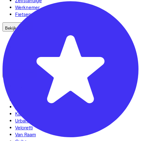
Zelfstandige
Werknemer
Fietsenwinkel
Bekijk ook
Dealer locator
Fiets leasen? Bereken je kosten
Fietsplan 2026
Inloggen
Fietsmerken
Gazelle
Cannondale
Roetz
Cervélo
Kalkhoff
Urban Arrow
Veloretti
Van Raam