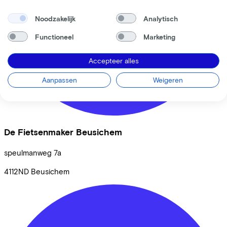
Noodzakelijk
Analytisch
Functioneel
Marketing
Accepteer alles
Aanpassen
Weigeren
De Fietsenmaker Beusichem
speulmanweg
7a
4112ND
Beusichem