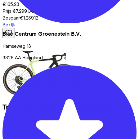
€165,23
Prijs
€7.299,00
Bespaar
€1.239,12
Bekijk
Bike Centrum Groenestein B.V.
Hamseweg
13
3828 AA
Hoogland
Trek
Checkmate SLR 7 AXS
(2026)
Leaseprijs p/m vanaf
€169,31
Prijs
€7.499,00