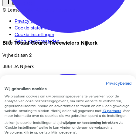
Back to top
© Lease a Bike. All Rights Reserved.
Privacy statement
Cookie statement
Cookie instellingen
Gebruiksvoorwaarden
Bike Totaal Geurts Tweewielers Nijkerk
Vrijheidslaan
2
3861 JA
Nijkerk
Privacybeleid
Wij gebruiken cookies
We plaatsen cookies om uw persoonsgegevens te verwerken voor de
analyse van onze bezoekersgegevens, om onze website te verbeteren,
gepersonaliseerde inhoud en advertenties te tonen en om u een geweldige
website-ervaring te bieden. Hierbij delen wij gegevens met
10 partners
. Voor
meer informatie over de cookies die we gebruiken opent u de instellingen.
Je kan je cookie-instellingen altijd
wijzigen en toesteming intrekken
via
'Cookie instellingen' welke je kan vinden onderaan de webpagina.
Vervolgens klik je op de tab ‘Mijn gegevens'.