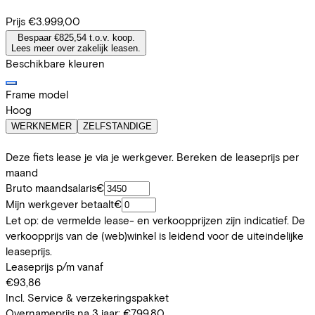
Prijs
€3.999,00
Bespaar €825,54 t.o.v. koop.
Lees meer over zakelijk leasen.
Beschikbare kleuren
Frame model
Hoog
WERKNEMER
ZELFSTANDIGE
Deze fiets lease je via je werkgever. Bereken de leaseprijs per
maand
Bruto maandsalaris
€
Mijn werkgever betaalt
€
Let op: de vermelde lease- en verkoopprijzen zijn indicatief. De
verkoopprijs van de (web)winkel is leidend voor de uiteindelijke
leaseprijs.
Leaseprijs p/m vanaf
€93,86
Incl. Service & verzekeringspakket
Overnameprijs na 3 jaar:
€799,80