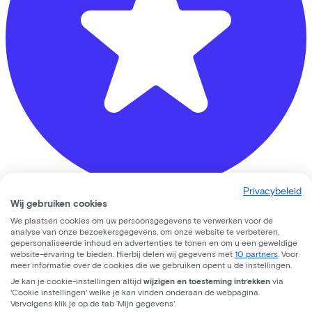
Privacybeleid
Wij gebruiken cookies
De Fietsenmaker Beusichem
We plaatsen cookies om uw persoonsgegevens te verwerken voor de
analyse van onze bezoekersgegevens, om onze website te verbeteren,
speulmanweg
7a
gepersonaliseerde inhoud en advertenties te tonen en om u een geweldige
website-ervaring te bieden. Hierbij delen wij gegevens met
10 partners
. Voor
4112ND
Beusichem
meer informatie over de cookies die we gebruiken opent u de instellingen.
Je kan je cookie-instellingen altijd
wijzigen en toesteming intrekken
via
'Cookie instellingen' welke je kan vinden onderaan de webpagina.
Vervolgens klik je op de tab ‘Mijn gegevens'.