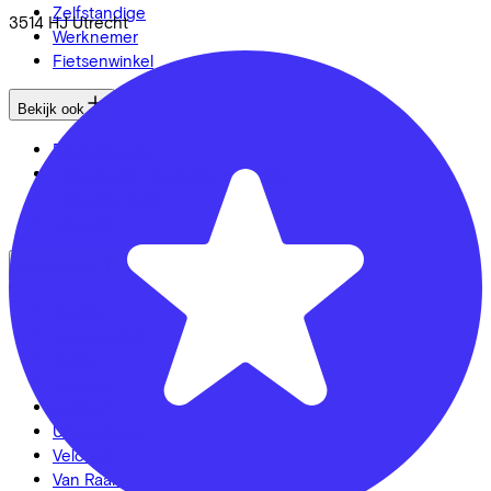
Zelfstandige
3514 HJ
Utrecht
Werknemer
Fietsenwinkel
Bekijk ook
Dealer locator
Fiets leasen? Bereken je kosten
Fietsplan 2026
Inloggen
Fietsmerken
Gazelle
Cannondale
Roetz
Cervélo
Kalkhoff
Urban Arrow
Veloretti
Van Raam