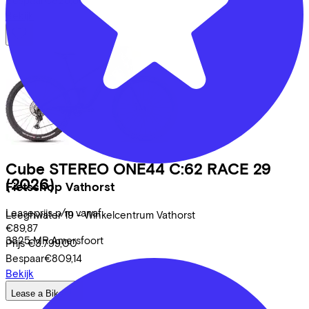
Bespaar
€825,54
Bekijk
Cube
STEREO ONE44 C:62 RACE 29
(2026)
Fietsshop Vathorst
Leaseprijs p/m vanaf
Leeghwater
19 - Winkelcentrum Vathorst
€89,87
3825 MR
Amersfoort
Prijs
€3.799,00
Bespaar
€809,14
Bekijk
Lease a Bike