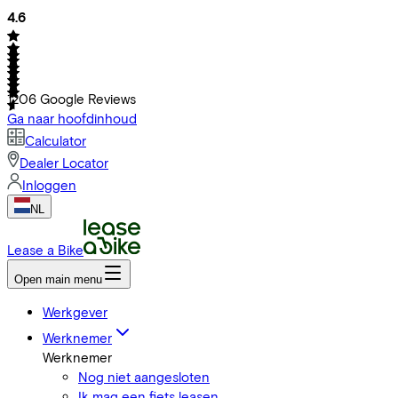
4.6
1206
Google Reviews
Ga naar hoofdinhoud
Calculator
Dealer Locator
Inloggen
NL
Lease a Bike
Open main menu
Werkgever
Werknemer
Werknemer
Nog niet aangesloten
Ik mag een fiets leasen