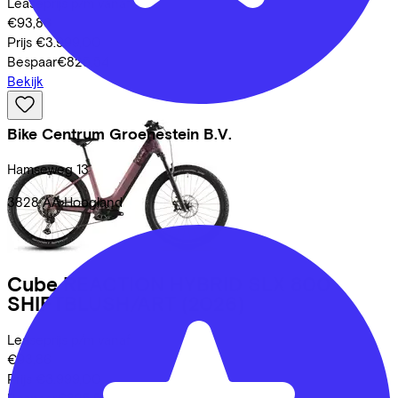
Leaseprijs p/m vanaf
€93,86
Prijs
€3.999,00
Bespaar
€825,54
Bekijk
Bike Centrum Groenestein B.V.
Hamseweg
13
3828 AA
Hoogland
Cube
REACTION HYBRID SLX 800
SHIFTBLUSH/ART
(2026)
Leaseprijs p/m vanaf
€93,86
Prijs
€3.999,00