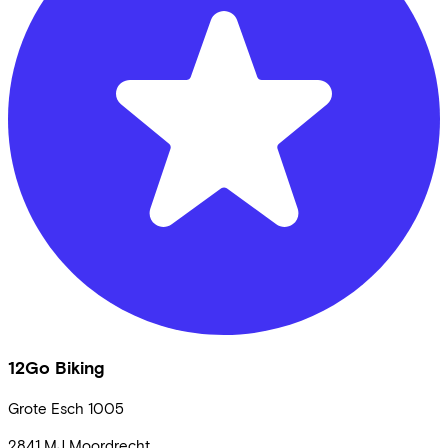
12Go Biking
Grote Esch
1005
2841 MJ
Moordrecht