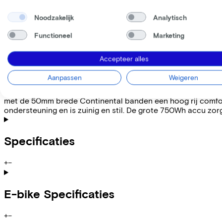
Leaseprijs p/m vanaf
€97,85
Noodzakelijk
Analytisch
Incl. Service & verzekeringspakket
Overnameprijs na 3 jaar:
€839,80
Functioneel
Marketing
Informatie
Accepteer alles
Aanpassen
Weigeren
+
−
Subliem stuurgedrag, intube 750Wh accu en soepele onderst
met de 50mm brede Continental banden een hoog rij comfor
ondersteuning en is zuinig en stil. De grote 750Wh accu zo
Specificaties
+
−
E-bike Specificaties
+
−