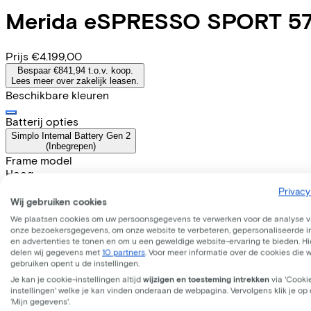
Merida
eSPRESSO SPORT 5
Prijs
€4.199,00
Bespaar €841,94 t.o.v. koop.
Lees meer over zakelijk leasen.
Beschikbare kleuren
Batterij opties
Simplo Internal Battery Gen 2
(
Inbegrepen
)
Frame model
Hoog
Actieradius
Privacy
Accu afneembaar
Wij gebruiken cookies
Ja
We plaatsen cookies om uw persoonsgegevens te verwerken voor de analyse 
WERKNEMER
ZELFSTANDIGE
onze bezoekersgegevens, om onze website te verbeteren, gepersonaliseerde 
en advertenties te tonen en om u een geweldige website-ervaring te bieden. Hie
delen wij gegevens met
10 partners
. Voor meer informatie over de cookies die 
Deze fiets lease je via je werkgever. Bereken de leaseprijs 
gebruiken opent u de instellingen.
Bruto maandsalaris
€
Je kan je cookie-instellingen altijd
wijzigen en toesteming intrekken
via 'Cooki
Mijn werkgever betaalt
€
instellingen' welke je kan vinden onderaan de webpagina. Vervolgens klik je op
Let op: de vermelde lease- en verkoopprijzen zijn indicatief.
‘Mijn gegevens'.