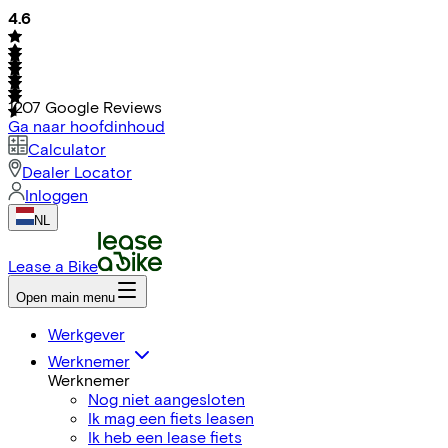
4.6
1207
Google Reviews
Ga naar hoofdinhoud
Calculator
Dealer Locator
Inloggen
NL
Lease a Bike
Open main menu
Werkgever
Werknemer
Werknemer
Nog niet aangesloten
Ik mag een fiets leasen
Ik heb een lease fiets