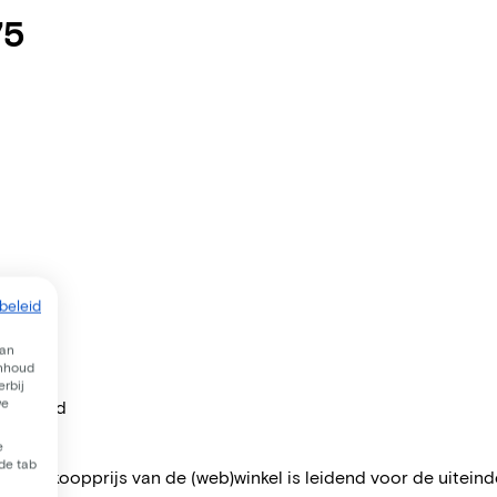
75
beleid
van
inhoud
rbij
we
per maand
e
 de tab
 De verkoopprijs van de (web)winkel is leidend voor de uiteindel