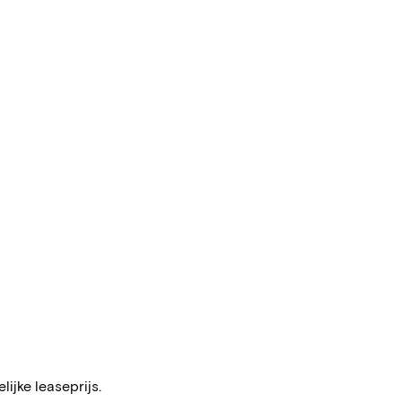
ijke leaseprijs.