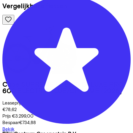
Vergelijkbare fietsen
Cube
SUPREME HYBRID DELUXE PRO
600 ELECTRICBLUE/CHROME
(2026)
Leaseprijs p/m vanaf
€78,62
Prijs
€3.299,00
Bespaar
€734,88
Bekijk