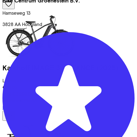
Bike Centrum Groenestein B.V.
Hamseweg
13
3828 AA
Hoogland
Kalkhoff
IMAGE 3 ADVANCE
(2025)
Leaseprijs p/m vanaf
€78,62
Prijs
€3.299,00
Bespaar
€734,88
Bekijk