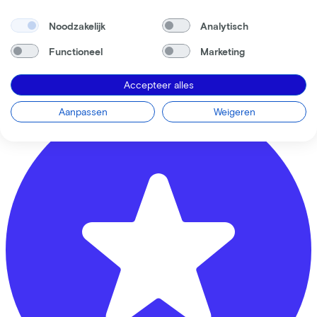
Gebruiksvoorwaarden
Bike Totaal Geurts Tweewielers Nijkerk
Noodzakelijk
Analytisch
Functioneel
Marketing
Vrijheidslaan
2
3861 JA
Nijkerk
Accepteer alles
Aanpassen
Weigeren