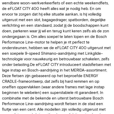
wendbare woon-werkverkeerfiets of een echte weekendfiets,
de eFLOAT CITY 400 heeft alles wat je nodig heb. En om
ervoor te zorgen dat hij elke situatie aankan, is hij volledig
uitgerust met een slot, bagagedrager, spatborden, degelijke
verlichting en een standaard, zodat jij de boodschappen kunt
doen, parkeren waar jij wil en terug kunt keren zelfs als de zon
ondergegaan is. Om alles soepel te laten lopen en de Bosch
Performance Line-motor te helpen je rit perfect te
ondersteunen, hebben we de eFLOAT CITY 400 uitgerust met
een soepele 9-speed Shimano-aandrijving met Linkglide-
technologie voor nauwkeurig en betrouwbaar schakelen, zelfs
onder belasting.De eFLOAT CITY introduceert stadsfietsen met
lage instap en Bosch-aandrijving in het MERIDA-assortiment.
Deze fietsen zijn gebaseerd op het beproefde ENERGY
CRADLE-frameontwerp, dat zelfs bij hard remmen en op
oneffen oppervlakken (waar andere frames met lage instap
beginnen te wiebelen) een superstabiele rit garandeert. In
combinatie met de bekende en uiterst betrouwbare Bosch
Performance Line-aandrijving wordt fietsen in de stad een
fluitje van een cent. Alle modellen zijn volledig uitgerust met