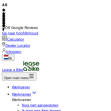
4.6
1206
Google Reviews
Ga naar hoofdinhoud
Calculator
Dealer Locator
Inloggen
NL
Lease a Bike
Open main menu
Werkgever
Werknemer
Werknemer
Nog niet aangesloten
Ik mag een fiets leasen