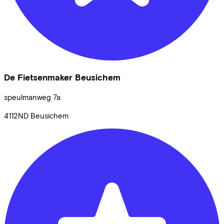
De Fietsenmaker Beusichem
speulmanweg
7a
4112ND
Beusichem