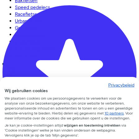
Bakfietsen
Speed pedelecs
Racefietsen
Urban fietsen
Gravelbikes
Mountainbikes
Stadsfietsen
Aangepaste fietsen
Alle fietsen
LinkedIn
Instagram
Facebook
Privacybeleid
Wij gebruiken cookies
Nederlands
We plaatsen cookies om uw persoonsgegevens te verwerken voor de
analyse van onze bezoekersgegevens, om onze website te verbeteren,
Back to top
gepersonaliseerde inhoud en advertenties te tonen en om u een geweldige
© Lease a Bike. All Rights Reserved.
website-ervaring te bieden. Hierbij delen wij gegevens met
10 partners
. Voor
meer informatie over de cookies die we gebruiken opent u de instellingen.
Privacy statement
Je kan je cookie-instellingen altijd
wijzigen en toesteming intrekken
via
Cookie statement
'Cookie instellingen' welke je kan vinden onderaan de webpagina.
Cookie instellingen
Vervolgens klik je op de tab ‘Mijn gegevens'.