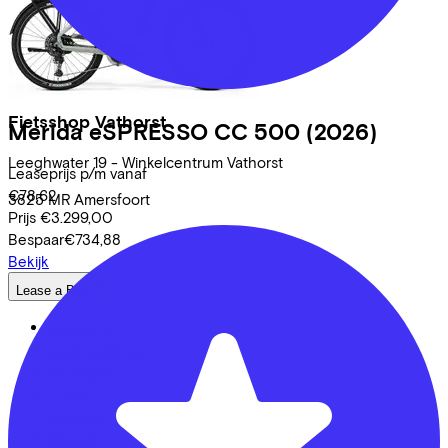
Fietsshop Vathorst
Merida
eSPRESSO CC 500
(2026)
Leeghwater
19 - Winkelcentrum Vathorst
Leaseprijs p/m vanaf
€78,62
3825 MR
Amersfoort
Prijs
€3.299,00
Bespaar
€734,88
Bekijk
Lease a Bike
Over ons
Onze collega's
Vacatures
Stages
Contact
Nieuws