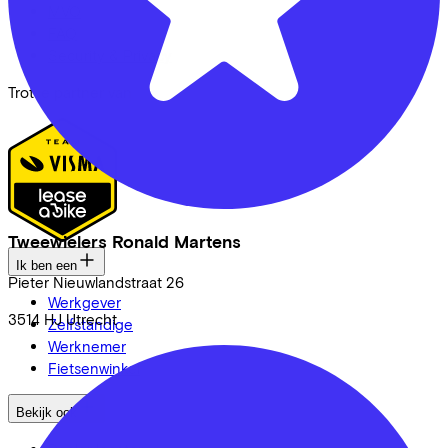
MVO
FAQ
Security & Privacy
Trotse partner van
Tweewielers Ronald Martens
Ik ben een
Pieter Nieuwlandstraat
26
Werkgever
3514 HJ
Utrecht
Zelfstandige
Werknemer
Fietsenwinkel
Bekijk ook