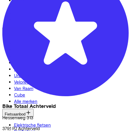
Dealer locator
Fiets leasen? Bereken je kosten
Fietsplan 2026
Inloggen
Fietsmerken
Gazelle
Cannondale
Roetz
Cervélo
Kalkhoff
Urban Arrow
Veloretti
Van Raam
Cube
Alle merken
Bike Totaal Achterveld
Fietsaanbod
Hessenweg
313
Elektrische fietsen
3791 PJ
Achterveld