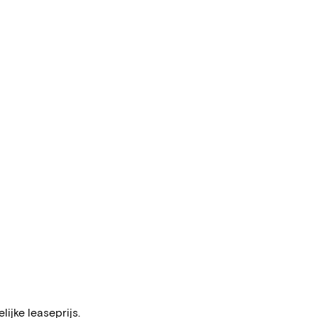
ijke leaseprijs.