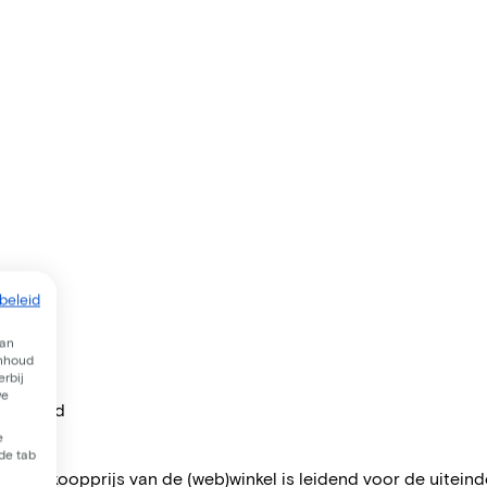
beleid
van
inhoud
rbij
we
per maand
e
 de tab
 De verkoopprijs van de (web)winkel is leidend voor de uiteindel