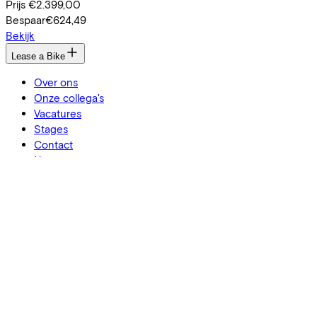
Prijs
€2.399,00
Bespaar
€624,49
Bekijk
Lease a Bike
Over ons
Onze collega's
Vacatures
Stages
Contact
Nieuws
MVO
FAQ
Security & Privacy
Trotse partner van