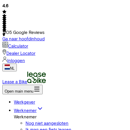
4.6
1205
Google Reviews
Ga naar hoofdinhoud
Calculator
Dealer Locator
Inloggen
NL
Lease a Bike
Open main menu
Werkgever
Werknemer
Werknemer
Nog niet aangesloten
Ik mag een fiets leasen