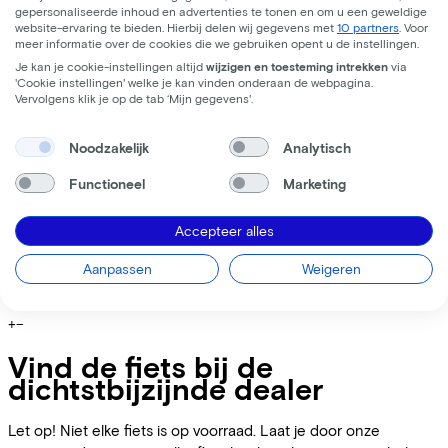
Incl. Service & verzekeringspakket
gepersonaliseerde inhoud en advertenties te tonen en om u een geweldige
website-ervaring te bieden. Hierbij delen wij gegevens met
10 partners
. Voor
Overnameprijs na 3 jaar:
€519,60
meer informatie over de cookies die we gebruiken opent u de instellingen.
Je kan je cookie-instellingen altijd
wijzigen en toesteming intrekken
via
'Cookie instellingen' welke je kan vinden onderaan de webpagina.
Informatie
Vervolgens klik je op de tab ‘Mijn gegevens'.
+
−
Noodzakelijk
Analytisch
De krachtige en intuïtieve Amsterdam Urban is gemaakt voor
gebruik in- en rondom de stad. Teruggebracht naar de
Functioneel
Marketing
essentie van een eBike met extra aandacht voor comfort,
duurzaamheid en slimme oplossingen.
Accepteer alles
Aanpassen
Weigeren
E-bike Specificaties
+
−
Vind de fiets bij de
dichtstbijzijnde dealer
Let op! Niet elke fiets is op voorraad. Laat je door onze