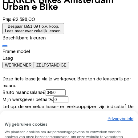
Urban e Bike
Prijs
€2.598,00
Bespaar €651,09 t.o.v. koop.
Lees meer over zakelijk leasen.
Beschikbare kleuren
Frame model
Laag
WERKNEMER
ZELFSTANDIGE
Deze fiets lease je via je werkgever. Bereken de leaseprijs per
maand
Bruto maandsalaris
€
Mijn werkgever betaalt
€
Let op: de vermelde lease- en verkoopprijzen zijn indicatief. De
verkoopprijs van de (web)winkel is leidend voor de uiteindelijke
Privacybeleid
leaseprijs.
Wij gebruiken cookies
Leaseprijs p/m vanaf
We plaatsen cookies om uw persoonsgegevens te verwerken voor de
€63,63
analyse van onze bezoekersgegevens, om onze website te verbeteren,