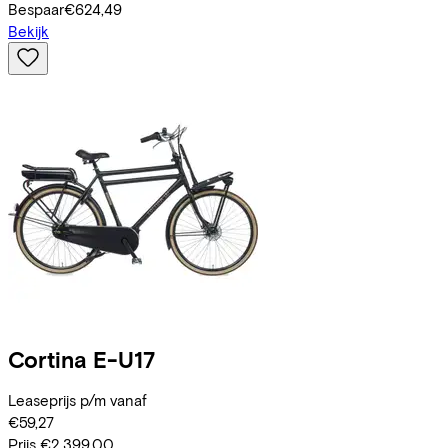
Bespaar
€624,49
Bekijk
Cortina
E-U17
Leaseprijs p/m vanaf
€59,27
Prijs
€2.399,00