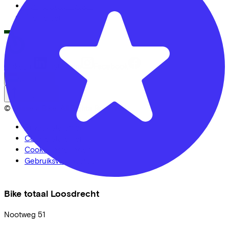
Aangepaste fietsen
Alle fietsen
LinkedIn
Instagram
Facebook
Nederlands
Back to top
© Lease a Bike. All Rights Reserved.
Privacy statement
Cookie statement
Cookie instellingen
Gebruiksvoorwaarden
Bike totaal Loosdrecht
Nootweg
51