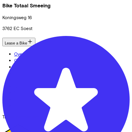
Bike Totaal Smeeing
Koningsweg
16
3762 EC
Soest
Lease a Bike
Over ons
Onze collega's
Vacatures
Stages
Contact
Nieuws
MVO
FAQ
Security & Privacy
Trotse partner van