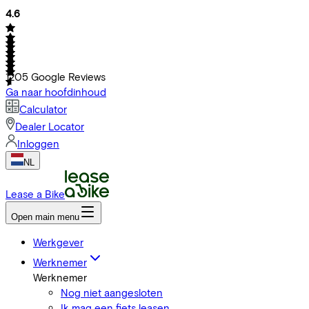
4.6
1205
Google Reviews
Ga naar hoofdinhoud
Calculator
Dealer Locator
Inloggen
NL
Lease a Bike
Open main menu
Werkgever
Werknemer
Werknemer
Nog niet aangesloten
Ik mag een fiets leasen