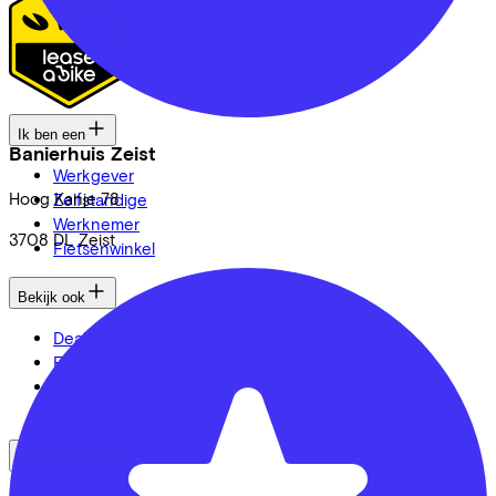
Ik ben een
Banierhuis Zeist
Werkgever
Hoog Kanje
78
Zelfstandige
Werknemer
3708 DL
Zeist
Fietsenwinkel
Bekijk ook
Dealer locator
Fiets leasen? Bereken je kosten
Fietsplan 2026
Inloggen
Fietsmerken