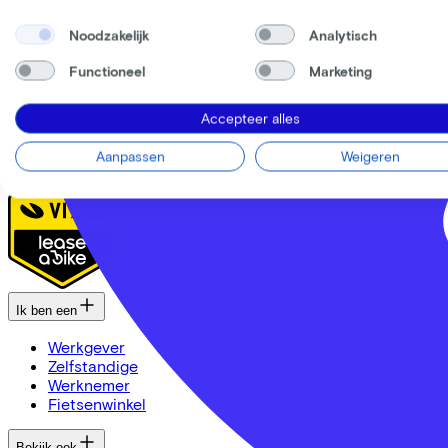
Stages
Contact
Noodzakelijk
Analytisch
Nieuws
MVO
Functioneel
Marketing
FAQ
Security & Privacy
Accepteer alles
Trotse partner van
Aanpassen
Weigeren
Ik ben een
Werkgever
Zelfstandige
Werknemer
Fietsenwinkel
Bekijk ook