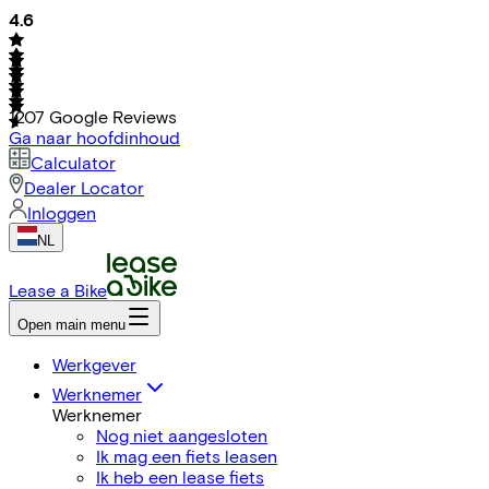
4.6
1207
Google Reviews
Ga naar hoofdinhoud
Calculator
Dealer Locator
Inloggen
NL
Lease a Bike
Open main menu
Werkgever
Werknemer
Werknemer
Nog niet aangesloten
Ik mag een fiets leasen
Ik heb een lease fiets