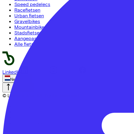
Speed pedelecs
Racefietsen
Urban fietsen
Gravelbikes
Mountainbikes
Stadsfietsen
Aangepaste fietsen
Alle fietsen
LinkedIn
Instagram
Facebook
Nederlands
Back to top
© Lease a Bike. All Rights Reserved.
Privacy statement
Cookie statement
Cookie instellingen
Gebruiksvoorwaarden