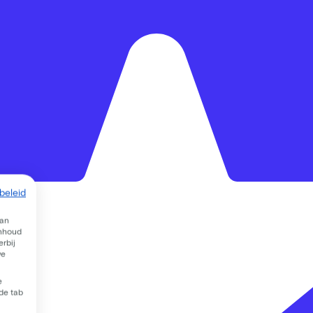
beleid
van
inhoud
rbij
we
e
 de tab