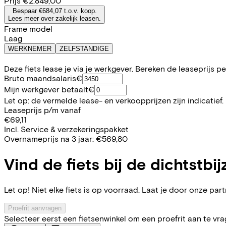
Prijs
€2.849,00
Bespaar €684,07 t.o.v. koop.
Lees meer over zakelijk leasen.
Frame model
Laag
WERKNEMER
ZELFSTANDIGE
Deze fiets lease je via je werkgever. Bereken de leaseprijs 
Bruto maandsalaris
€
Mijn werkgever betaalt
€
Let op: de vermelde lease- en verkoopprijzen zijn indicatief.
Leaseprijs p/m vanaf
€69,11
Incl. Service & verzekeringspakket
Overnameprijs na 3 jaar:
€569,80
Vind de fiets bij de dichtstbij
Let op! Niet elke fiets is op voorraad. Laat je door onze partn
Proefrit aanvragen
Selecteer eerst een fietsenwinkel om een proefrit aan te vr