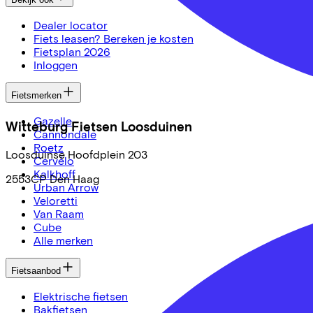
Dealer locator
Fiets leasen? Bereken je kosten
Fietsplan 2026
Inloggen
Fietsmerken
Gazelle
Witteburg Fietsen Loosduinen
Cannondale
Roetz
Loosduinse Hoofdplein
203
Cervélo
Kalkhoff
2553CP
Den Haag
Urban Arrow
Veloretti
Van Raam
Cube
Alle merken
Fietsaanbod
Elektrische fietsen
Bakfietsen