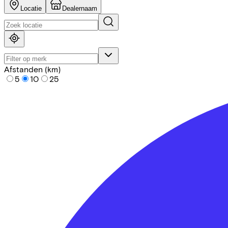
Locatie
Dealernaam
Afstanden (km)
5
10
25