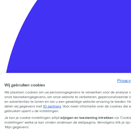
Privacy
Wij gebruiken cookies
We plaatsen cookies om uw persoonsgegevens te verwerken voor de analyse 
onze bezoekersgegevens, om onze website te verbeteren, gepersonaliseerde 
en advertenties te tonen en om u een geweldige website-ervaring te bieden. Hie
delen wij gegevens met
10 partners
. Voor meer informatie over de cookies die 
Lease a Bike
gebruiken opent u de instellingen.
Over ons
Je kan je cookie-instellingen altijd
wijzigen en toesteming intrekken
via 'Cooki
Onze collega's
instellingen' welke je kan vinden onderaan de webpagina. Vervolgens klik je op
‘Mijn gegevens'.
Vacatures