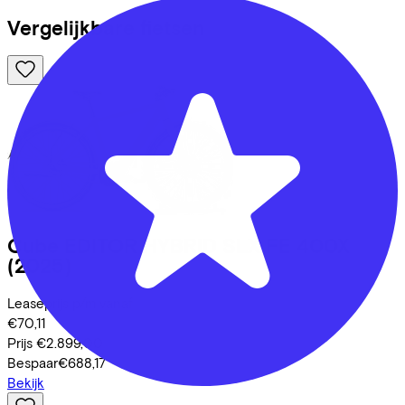
Vergelijkbare fietsen
Cube
EDITOR HYBRID SLX FE 400X
(2025)
Leaseprijs p/m vanaf
€70,11
Prijs
€2.899,00
Bespaar
€688,17
Bekijk