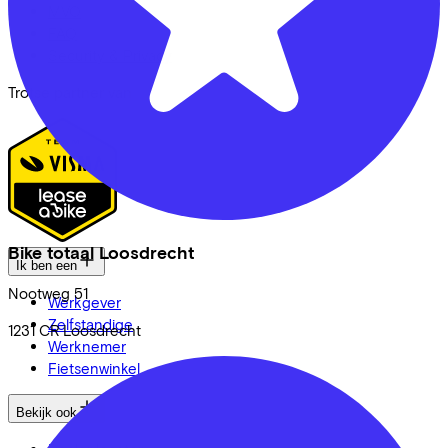
MVO
FAQ
Security & Privacy
Trotse partner van
Bike totaal Loosdrecht
Ik ben een
Nootweg
51
Werkgever
Zelfstandige
1231 CR
Loosdrecht
Werknemer
Fietsenwinkel
Bekijk ook