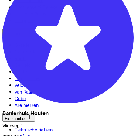
Dealer locator
Fiets leasen? Bereken je kosten
Fietsplan 2026
Inloggen
Fietsmerken
Gazelle
Cannondale
Roetz
Cervélo
Kalkhoff
Urban Arrow
Veloretti
Van Raam
Cube
Alle merken
Banierhuis Houten
Fietsaanbod
Vlierweg
1
Elektrische fietsen