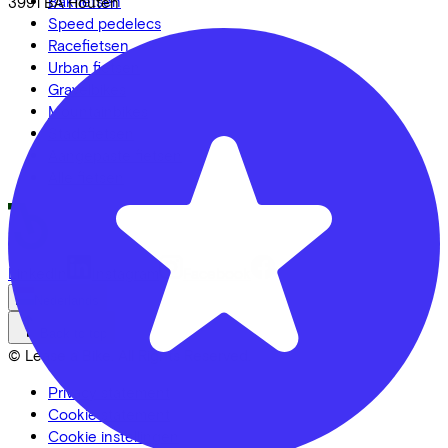
Bakfietsen
3991 BA
Houten
Speed pedelecs
Racefietsen
Urban fietsen
Gravelbikes
Mountainbikes
Stadsfietsen
Aangepaste fietsen
Alle fietsen
LinkedIn
Instagram
Facebook
Nederlands
Back to top
© Lease a Bike. All Rights Reserved.
Privacy statement
Cookie statement
Cookie instellingen