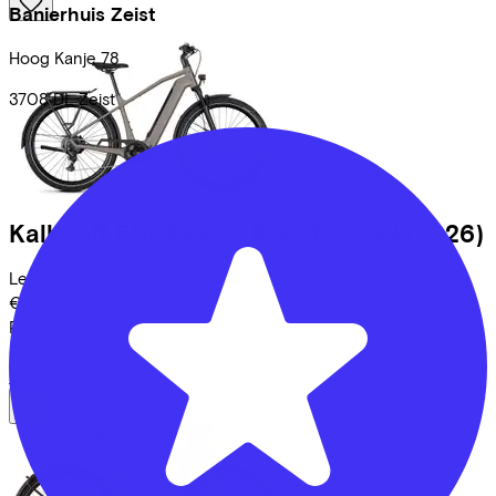
Banierhuis Zeist
Hoog Kanje
78
3708 DL
Zeist
Kalkhoff
ENDEAVOUR 3 SEASON
(2026)
Leaseprijs p/m vanaf
€68,12
Prijs
€2.799,00
Bespaar
€679,97
Bekijk