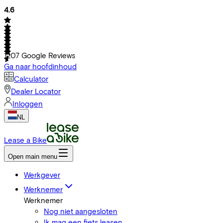
4.6
1207
Google Reviews
Ga naar hoofdinhoud
Calculator
Dealer Locator
Inloggen
NL
Lease a Bike
Open main menu
Werkgever
Werknemer
Werknemer
Nog niet aangesloten
Ik mag een fiets leasen