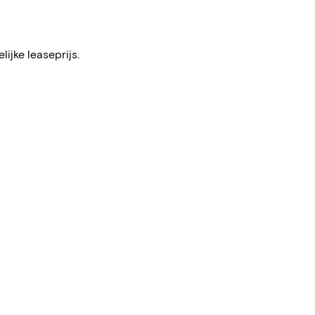
ijke leaseprijs.