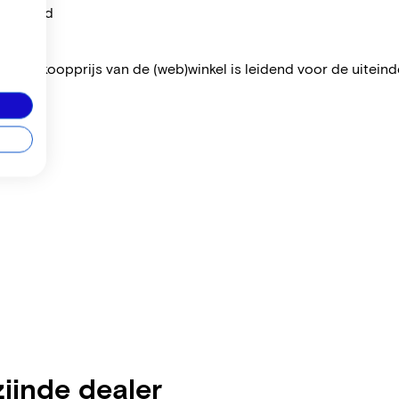
per maand
 De verkoopprijs van de (web)winkel is leidend voor de uiteindel
zijnde dealer