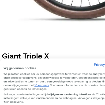
Giant
Triple X
Privacy
Prijs
€849,00
Wij gebruiken cookies
Bespaar €472,91 t.o.v. koop.
We plaatsen cookies om uw persoonsgegevens te verwerken voor de analyse 
Lees meer over zakelijk leasen.
onze bezoekersgegevens, om onze website te verbeteren, gepersonaliseerde 
Frame model
en advertenties te tonen en om u een geweldige website-ervaring te bieden. Hie
Laag
Hoog
delen wij gegevens met
10 partners
. Voor meer informatie over de cookies die 
gebruiken opent u de instellingen.
Frame model
Laag
Je kan je cookie-instellingen altijd
wijzigen en toesteming intrekken
via 'Cooki
instellingen' welke je kan vinden onderaan de webpagina. Vervolgens klik je op
WERKNEMER
ZELFSTANDIGE
‘Mijn gegevens'.