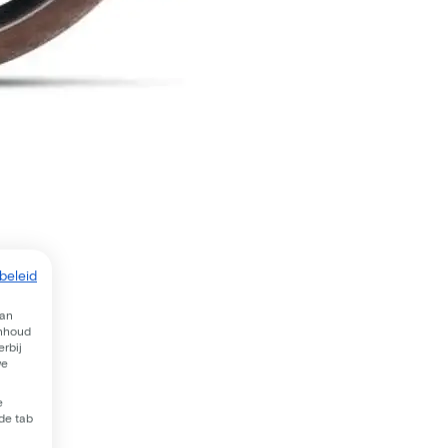
beleid
van
inhoud
rbij
we
e
 de tab