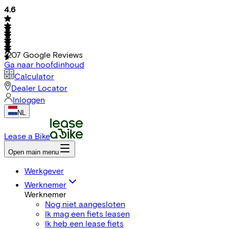
4.6
1207
Google Reviews
Ga naar hoofdinhoud
Calculator
Dealer Locator
Inloggen
NL
Lease a Bike
Open main menu
Werkgever
Werknemer
Werknemer
Nog niet aangesloten
Ik mag een fiets leasen
Ik heb een lease fiets