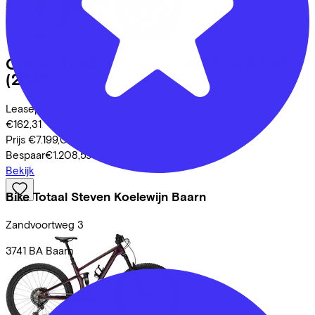
Cube
STEREO HYBRID ONE77 HPC AT
(2025)
Leaseprijs p/m vanaf
€162,31
Prijs
€7.199,00
Bespaar
€1.208,59
Bekijk
Bike Totaal Steven Koelewijn Baarn
Zandvoortweg
3
3741 BA
Baarn