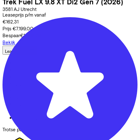
Trek
Fuel LX 9.8 XT Di2 Gen 7
(2026)
3581 AJ
Utrecht
Leaseprijs p/m vanaf
€162,31
Prijs
€7.199,00
Bespaar
€1.208,59
Bekijk
Lease a Bike
Over ons
Onze collega's
Vacatures
Stages
Contact
Nieuws
MVO
FAQ
Security & Privacy
Trotse partner van