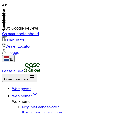
4.6
1205
Google Reviews
Ga naar hoofdinhoud
Calculator
Dealer Locator
Inloggen
NL
Lease a Bike
Open main menu
Werkgever
Werknemer
Werknemer
Nog niet aangesloten
Ik mag een fiets leasen