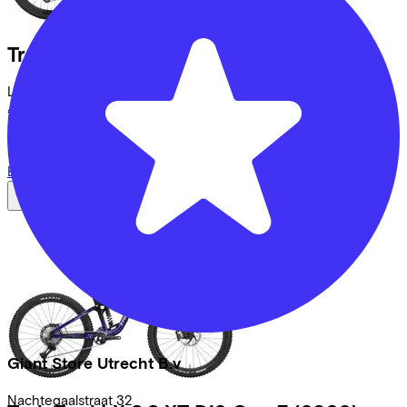
Trek
Top Fuel 9.9 XTR Gen 4
(2025)
Leaseprijs p/m vanaf
€169,31
Prijs
€7.499,00
Bespaar
€1.252,35
Bekijk
Giant Store Utrecht B.v
Nachtegaalstraat
32