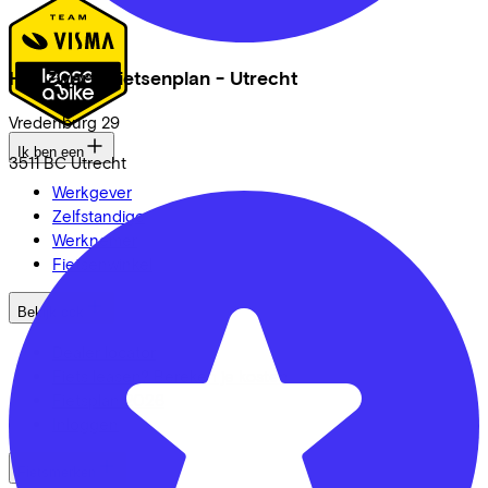
Het Zwarte fietsenplan - Utrecht
Vredenburg
29
Ik ben een
3511 BC
Utrecht
Werkgever
Zelfstandige
Werknemer
Fietsenwinkel
Bekijk ook
Dealer locator
Fiets leasen? Bereken je kosten
Fietsplan 2026
Inloggen
Fietsmerken