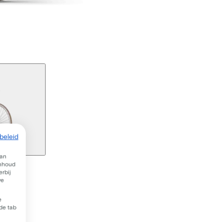
beleid
van
inhoud
rbij
we
e
 de tab