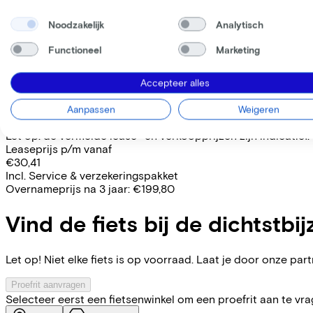
Frame model
Midden
Hoog
Noodzakelijk
Analytisch
Frame model
Midden
Functioneel
Marketing
WERKNEMER
ZELFSTANDIGE
Accepteer alles
Deze fiets lease je via je werkgever. Bereken de leaseprijs 
Bruto maandsalaris
€
Aanpassen
Weigeren
Mijn werkgever betaalt
€
Let op: de vermelde lease- en verkoopprijzen zijn indicatief.
Leaseprijs p/m vanaf
€30,41
Incl. Service & verzekeringspakket
Overnameprijs na 3 jaar:
€199,80
Vind de fiets bij de dichtstbij
Let op! Niet elke fiets is op voorraad. Laat je door onze partn
Proefrit aanvragen
Selecteer eerst een fietsenwinkel om een proefrit aan te vr