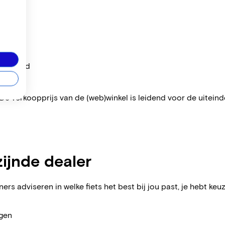
per maand
 De verkoopprijs van de (web)winkel is leidend voor de uiteindel
zijnde dealer
ers adviseren in welke fiets het best bij jou past, je hebt keuz
agen