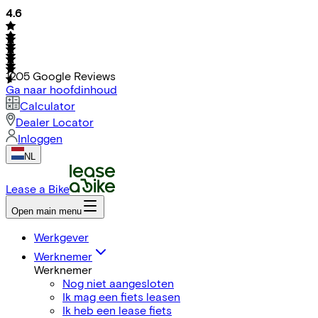
4.6
1205
Google Reviews
Ga naar hoofdinhoud
Calculator
Dealer Locator
Inloggen
NL
Lease a Bike
Open main menu
Werkgever
Werknemer
Werknemer
Nog niet aangesloten
Ik mag een fiets leasen
Ik heb een lease fiets