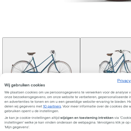
Privacy
Wij gebruiken cookies
We plaatsen cookies om uw persoonsgegevens te verwerken voor de analyse 
onze bezoekersgegevens, om onze website te verbeteren, gepersonaliseerde 
Gazelle
Van Stael
en advertenties te tonen en om u een geweldige website-ervaring te bieden. Hie
delen wij gegevens met
10 partners
. Voor meer informatie over de cookies die 
gebruiken opent u de instellingen.
Je kan je cookie-instellingen altijd
wijzigen en toesteming intrekken
via 'Cooki
Prijs
€999,00
instellingen' welke je kan vinden onderaan de webpagina. Vervolgens klik je op
Bespaar €485,20 t.o.v. koop.
‘Mijn gegevens'.
Lees meer over zakelijk leasen.