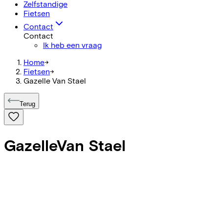
Zelfstandige
Fietsen
Contact
Contact
Ik heb een vraag
Home
->
Fietsen
->
Gazelle Van Stael
Terug
Gazelle
Van Stael