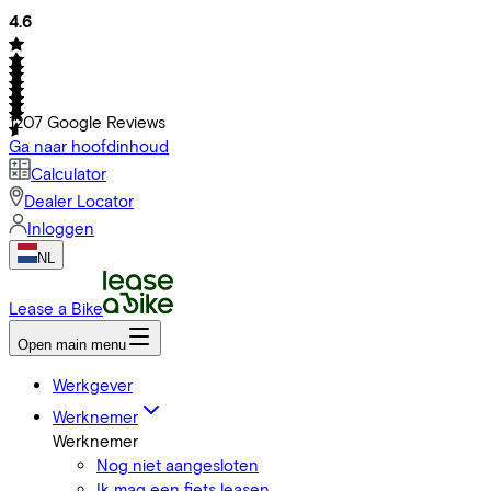
4.6
1207
Google Reviews
Ga naar hoofdinhoud
Calculator
Dealer Locator
Inloggen
NL
Lease a Bike
Open main menu
Werkgever
Werknemer
Werknemer
Nog niet aangesloten
Ik mag een fiets leasen