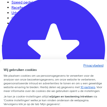
Speed pedelecs
Racefietsen
Urban fietsen
Gravelbikes
Mountainbikes
Stadsfietsen
Aangepaste fietsen
Alle fietsen
LinkedIn
Instagram
Facebook
Privacybeleid
Nederlands
Wij gebruiken cookies
We plaatsen cookies om uw persoonsgegevens te verwerken voor de
Back to top
analyse van onze bezoekersgegevens, om onze website te verbeteren,
© Lease a Bike. All Rights Reserved.
gepersonaliseerde inhoud en advertenties te tonen en om u een geweldige
website-ervaring te bieden. Hierbij delen wij gegevens met
10 partners
. Voor
Privacy statement
meer informatie over de cookies die we gebruiken opent u de instellingen.
Cookie statement
Je kan je cookie-instellingen altijd
wijzigen en toesteming intrekken
via
'Cookie instellingen' welke je kan vinden onderaan de webpagina.
Cookie instellingen
Vervolgens klik je op de tab ‘Mijn gegevens'.
Gebruiksvoorwaarden