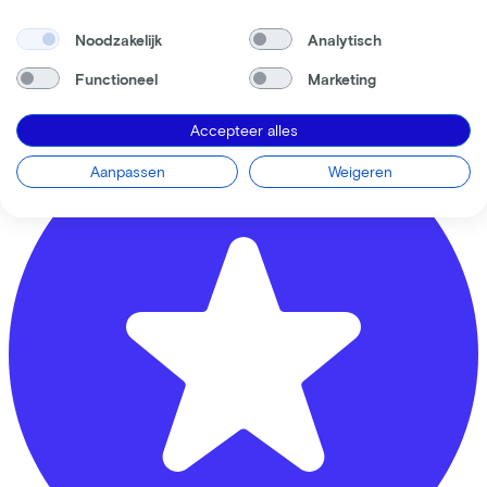
Rijwielhandel Van Hoeijen
Noodzakelijk
Analytisch
Krommestraat
61
Functioneel
Marketing
3811 CB
Amersfoort
Accepteer alles
Aanpassen
Weigeren