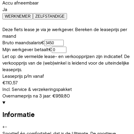
Accu afneembaar
Ja
WERKNEMER
ZELFSTANDIGE
Deze fiets lease je via je werkgever. Bereken de leaseprijs per
maand
Bruto maandsalaris
€
Mijn werkgever betaalt
€
Let op: de vermelde lease- en verkoopprijzen zijn indicatief. De
verkoopprijs van de (web)winkel is leidend voor de uiteindelijke
leaseprijs.
Leaseprijs p/m vanaf
€110,57
Incl. Service & verzekeringspakket
Overnameprijs na 3 jaar:
€959,80
Informatie
+
−
Sportief én comfortabel, dat is de Ultimate. De sportieve