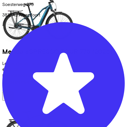
Soesterweg
275
3812 AJ
Amersfoort
Merida
eSPRESSO TOUR 775
(2025)
Leaseprijs p/m vanaf
€106,58
Prijs
€4.599,00
Bespaar
€894,39
Bekijk