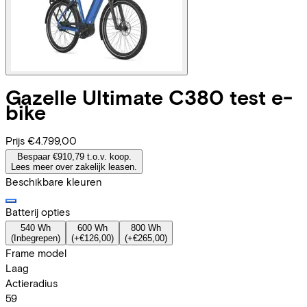
Gazelle
Ultimate C380 test e-
bike
Prijs
€4.799,00
Bespaar €910,79 t.o.v. koop.
Lees meer over zakelijk leasen.
Beschikbare kleuren
Batterij opties
540 Wh
600 Wh
800 Wh
(
Inbegrepen
)
(
+€126,00
)
(
+€265,00
)
Frame model
Laag
Actieradius
59