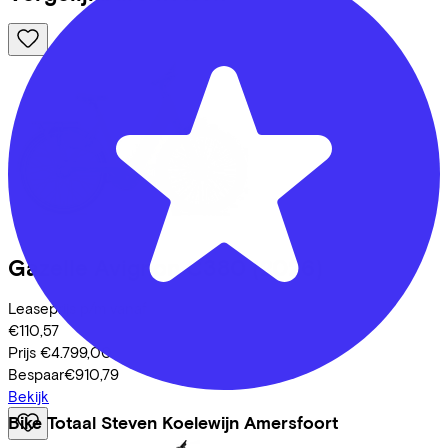
Gazelle
Avignon C380
(2026)
Leaseprijs p/m vanaf
€110,57
Prijs
€4.799,00
Bespaar
€910,79
Bekijk
Bike Totaal Steven Koelewijn Amersfoort