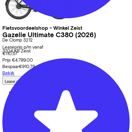
Fietsvoordeelshop - Winkel Zeist
Gazelle
Ultimate C380
(2026)
De Clomp
3212
Leaseprijs p/m vanaf
3704 KB
Zeist
€110,57
Prijs
€4.799,00
Bespaar
€910,79
Bekijk
Lease a Bike
Over ons
Onze collega's
Vacatures
Stages
Contact
Nieuws
MVO