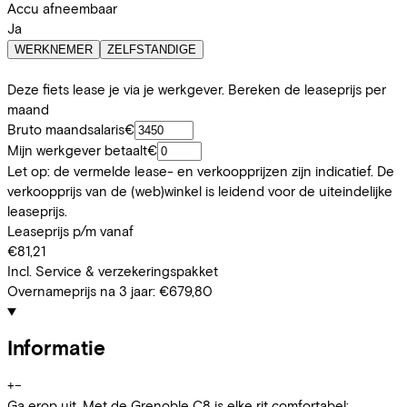
Accu afneembaar
Ja
WERKNEMER
ZELFSTANDIGE
Deze fiets lease je via je werkgever. Bereken de leaseprijs per
maand
Bruto maandsalaris
€
Mijn werkgever betaalt
€
Let op: de vermelde lease- en verkoopprijzen zijn indicatief. De
verkoopprijs van de (web)winkel is leidend voor de uiteindelijke
leaseprijs.
Leaseprijs p/m vanaf
€81,21
Incl. Service & verzekeringspakket
Overnameprijs na 3 jaar:
€679,80
Informatie
+
−
Ga erop uit. Met de Grenoble C8 is elke rit comfortabel;