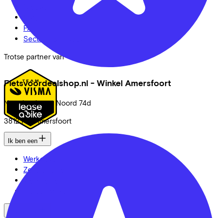
Nieuws
MVO
FAQ
Security & Privacy
Trotse partner van
Fietsvoordeelshop.nl - Winkel Amersfoort
Nijverheidsweg Noord
74d
3812 PM
Amersfoort
Ik ben een
Werkgever
Zelfstandige
Werknemer
Fietsenwinkel
Bekijk ook