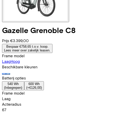
Gazelle
Grenoble C8
Prijs
€3.399,00
Bespaar €758,65 t.o.v. koop.
Lees meer over zakelijk leasen.
Frame model
Laag
Hoog
Beschikbare kleuren
Batterij opties
540 Wh
600 Wh
(
Inbegrepen
)
(
+€126,00
)
Frame model
Laag
Actieradius
67