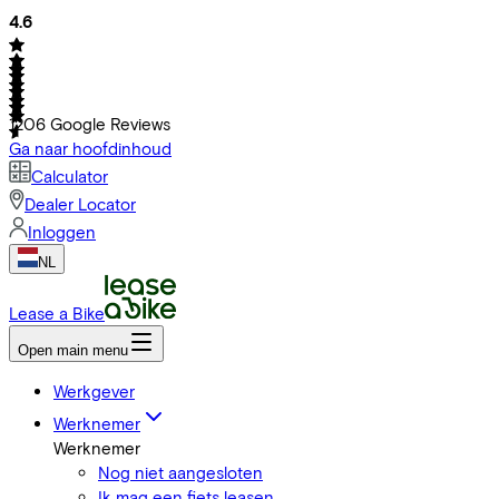
4.6
1206
Google Reviews
Ga naar hoofdinhoud
Calculator
Dealer Locator
Inloggen
NL
Lease a Bike
Open main menu
Werkgever
Werknemer
Werknemer
Nog niet aangesloten
Ik mag een fiets leasen