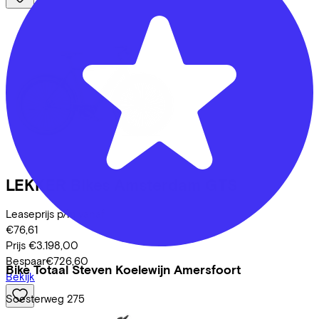
LEKKER Bikes
Amsterdam GTS
Leaseprijs p/m vanaf
€76,61
Prijs
€3.198,00
Bespaar
€726,60
Bike Totaal Steven Koelewijn Amersfoort
Bekijk
Soesterweg
275