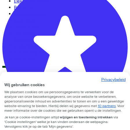
Elektrische fietsen
Bakfietsen
Speed pedelecs
Racefietsen
Urban fietsen
Gravelbikes
Mountainbikes
Stadsfietsen
Aangepaste fietsen
Alle fietsen
Privacybeleid
Wij gebruiken cookies
LinkedIn
Instagram
Facebook
We plaatsen cookies om uw persoonsgegevens te verwerken voor de
Nederlands
analyse van onze bezoekersgegevens, om onze website te verbeteren,
gepersonaliseerde inhoud en advertenties te tonen en om u een geweldige
Back to top
website-ervaring te bieden. Hierbij delen wij gegevens met
10 partners
. Voor
© Lease a Bike. All Rights Reserved.
meer informatie over de cookies die we gebruiken opent u de instellingen.
Je kan je cookie-instellingen altijd
wijzigen en toesteming intrekken
via
Rijwielhandel Van Hoeijen
Privacy statement
'Cookie instellingen' welke je kan vinden onderaan de webpagina.
Vervolgens klik je op de tab ‘Mijn gegevens'.
Cookie statement