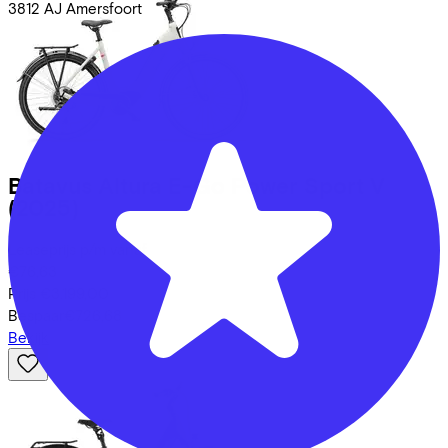
3812 AJ
Amersfoort
Batavus
Altura E-Go Power Sport V
(2025)
Leaseprijs p/m vanaf
€76,63
Prijs
€3.199,00
Bespaar
€726,68
Bekijk