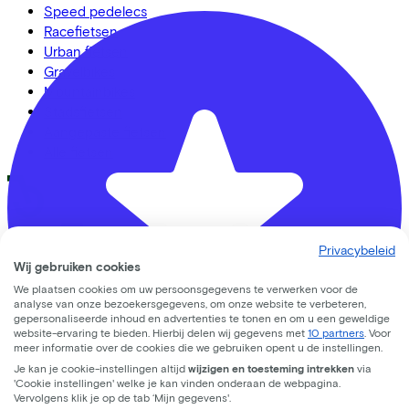
Speed pedelecs
Racefietsen
Urban fietsen
Gravelbikes
Mountainbikes
Stadsfietsen
Aangepaste fietsen
Alle fietsen
LinkedIn
Instagram
Facebook
Privacybeleid
Nederlands
Wij gebruiken cookies
We plaatsen cookies om uw persoonsgegevens te verwerken voor de
Back to top
analyse van onze bezoekersgegevens, om onze website te verbeteren,
© Lease a Bike. All Rights Reserved.
gepersonaliseerde inhoud en advertenties te tonen en om u een geweldige
website-ervaring te bieden. Hierbij delen wij gegevens met
10 partners
. Voor
Privacy statement
meer informatie over de cookies die we gebruiken opent u de instellingen.
Cookie statement
Je kan je cookie-instellingen altijd
wijzigen en toesteming intrekken
via
'Cookie instellingen' welke je kan vinden onderaan de webpagina.
Cookie instellingen
Vervolgens klik je op de tab ‘Mijn gegevens'.
Gebruiksvoorwaarden