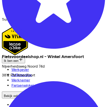
FAQ
Security & Privacy
Trotse partner van
Fietsvoordeelshop.nl - Winkel Amersfoort
Ik ben een
Nijverheidsweg Noord
74d
Werkgever
Zelfstandige
3812 PM
Amersfoort
Werknemer
Fietsenwinkel
Bekijk ook
Dealer locator