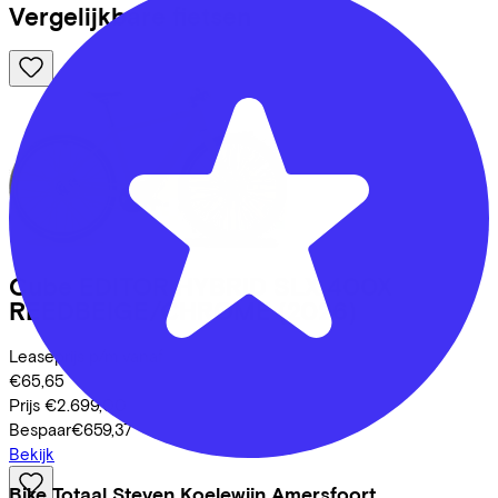
Vergelijkbare fietsen
Cube
EDITOR HYBRID SLX 400X
REEDBEIGE/CHROME
(2026)
Leaseprijs p/m vanaf
€65,65
Prijs
€2.699,00
Bespaar
€659,37
Bekijk
Bike Totaal Steven Koelewijn Amersfoort