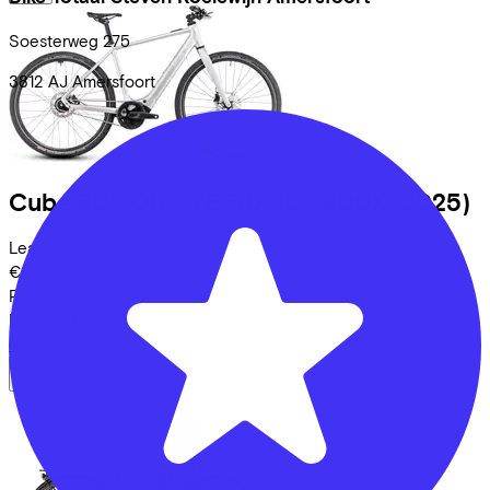
Soesterweg
275
3812 AJ
Amersfoort
Cube
EDITOR HYBRID SLX 400X
(2025)
Leaseprijs p/m vanaf
€65,65
Prijs
€2.699,00
Bespaar
€659,37
Bekijk