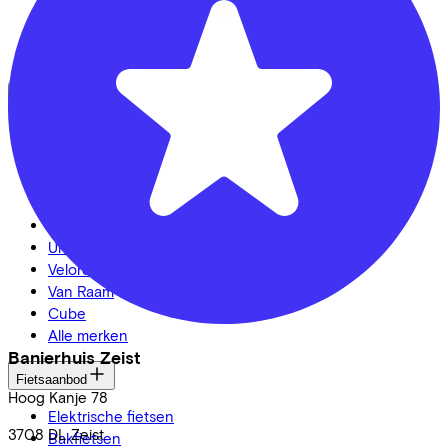
Fiets leasen? Bereken je kosten
Fietsplan 2026
Inloggen
Fietsmerken
Gazelle
Cannondale
Roetz
Cervélo
Kalkhoff
Urban Arrow
Veloretti
Van Raam
Cube
Alle merken
Banierhuis Zeist
Fietsaanbod
Hoog Kanje
78
Elektrische fietsen
3708 DL
Zeist
Bakfietsen