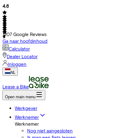
4.6
1207
Google Reviews
Ga naar hoofdinhoud
Calculator
Dealer Locator
Inloggen
NL
Lease a Bike
Open main menu
Werkgever
Werknemer
Werknemer
Nog niet aangesloten
Ik mag een fiets leasen