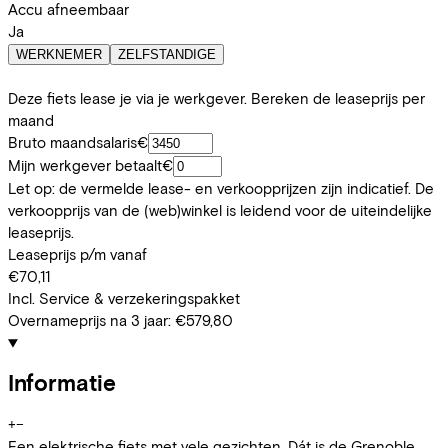
Accu afneembaar
Ja
WERKNEMER
ZELFSTANDIGE
Deze fiets lease je via je werkgever. Bereken de leaseprijs per
maand
Bruto maandsalaris
€
Mijn werkgever betaalt
€
Let op: de vermelde lease- en verkoopprijzen zijn indicatief. De
verkoopprijs van de (web)winkel is leidend voor de uiteindelijke
leaseprijs.
Leaseprijs p/m vanaf
€70,11
Incl. Service & verzekeringspakket
Overnameprijs na 3 jaar:
€579,80
Informatie
+
−
Een elektrische fiets met vele gezichten. Dát is de Grenoble