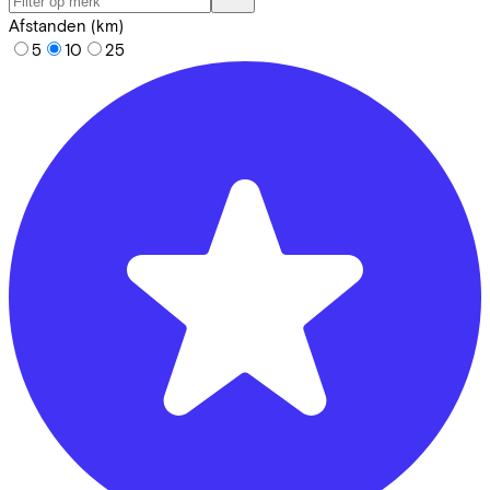
Afstanden (km)
5
10
25