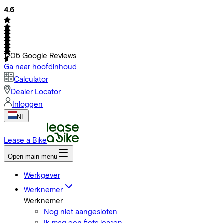
4.6
1205
Google Reviews
Ga naar hoofdinhoud
Calculator
Dealer Locator
Inloggen
NL
Lease a Bike
Open main menu
Werkgever
Werknemer
Werknemer
Nog niet aangesloten
Ik mag een fiets leasen