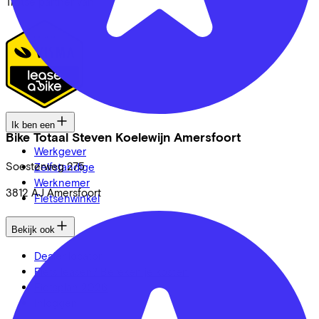
Trotse partner van
Ik ben een
Bike Totaal Steven Koelewijn Amersfoort
Werkgever
Soesterweg
275
Zelfstandige
Werknemer
3812 AJ
Amersfoort
Fietsenwinkel
Bekijk ook
Dealer locator
Fiets leasen? Bereken je kosten
Fietsplan 2026
Inloggen