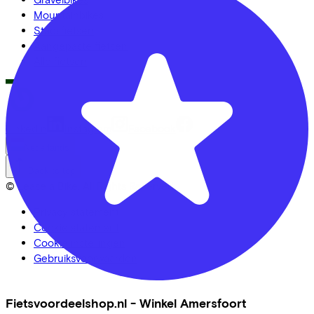
Mountainbikes
Stadsfietsen
Aangepaste fietsen
Alle fietsen
LinkedIn
Instagram
Facebook
Nederlands
Back to top
© Lease a Bike. All Rights Reserved.
Privacy statement
Cookie statement
Cookie instellingen
Gebruiksvoorwaarden
Fietsvoordeelshop.nl - Winkel Amersfoort