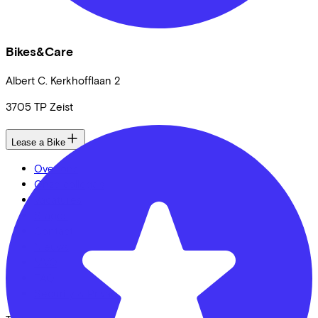
Bikes&Care
Albert C. Kerkhofflaan
2
3705 TP
Zeist
Lease a Bike
Over ons
Onze collega's
Vacatures
Stages
Contact
Nieuws
MVO
FAQ
Security & Privacy