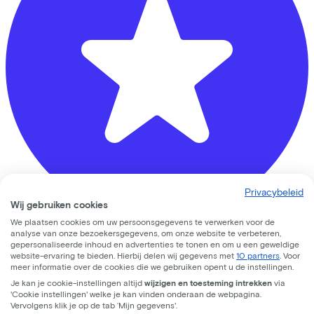
Privacybeleid
Wij gebruiken cookies
We plaatsen cookies om uw persoonsgegevens te verwerken voor de
analyse van onze bezoekersgegevens, om onze website te verbeteren,
Bike Totaal Mastwijk
gepersonaliseerde inhoud en advertenties te tonen en om u een geweldige
website-ervaring te bieden. Hierbij delen wij gegevens met
10 partners
. Voor
meer informatie over de cookies die we gebruiken opent u de instellingen.
Oude Brandenburgerweg
4
Je kan je cookie-instellingen altijd
wijzigen en toesteming intrekken
via
'Cookie instellingen' welke je kan vinden onderaan de webpagina.
3721 DX
Bilthoven
Vervolgens klik je op de tab ‘Mijn gegevens'.