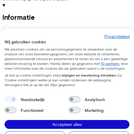
Informatie
+
−
EXCELSIOR, Tiefeinsteiger Alu ND, 28", silver blue metallic,
Privacybeleid
Wij gebruiken cookies
2025
We plaatsen cookies om uw persoonsgegevens te verwerken voor de
analyse van onze bezoekersgegevens, om onze website te verbeteren,
gepersonaliseerde inhoud en advertenties te tonen en om u een geweldige
Specificaties
website-ervaring te bieden. Hierbij delen wij gegevens met
10 partners
. Voor
meer informatie over de cookies die we gebruiken opent u de instellingen.
+
−
Je kan je cookie-instellingen altijd
wijzigen en toesteming intrekken
via
'Cookie instellingen' welke je kan vinden onderaan de webpagina.
Vind de fiets bij de
Vervolgens klik je op de tab ‘Mijn gegevens'.
dichtstbijzijnde dealer
Noodzakelijk
Analytisch
Let op! Niet elke fiets is op voorraad. Laat je door onze
Functioneel
Marketing
partners adviseren in welke fiets het best bij jou past, je hebt
keuze uit elk merk en type fiets.
Accepteer alles
Proefrit aanvragen