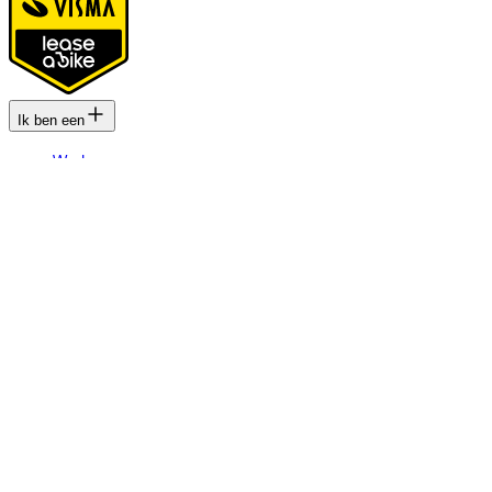
Ik ben een
Werkgever
Zelfstandige
Werknemer
Fietsenwinkel
Bekijk ook
Dealer locator
Fiets leasen? Bereken je kosten
Fietsplan 2026
Inloggen
Fietsmerken
Gazelle