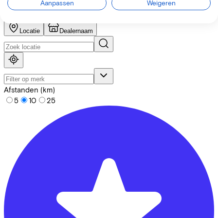
Aanpassen
Weigeren
Selecteer eerst een fietsenwinkel om een proefrit aan te
vragen
Locatie
Dealernaam
Afstanden (km)
5
10
25