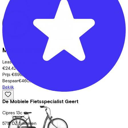
Merida
SPEEDER 60
(2026)
Leaseprijs p/m vanaf
€24,42
Prijs
€699,00
Bespaar
€460,61
Bekijk
De Mobiele Fietsspecialist Geert
Cipres
13c
5712 DZ
Someren