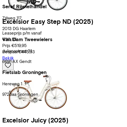
Seref Rijwielhandel
Zijlweg
117
Excelsior
Easy Step ND
(2025)
2013 DG
Haarlem
Leaseprijs p/m vanaf
Van Dam Tweewielers
€20,85
Prijs
€519,95
Julianastraat
31
Bespaar
€445,93
Bekijk
6691 AX
Gendt
Fietslab Groningen
Hereweg
1
9726aa
Groningen
Lijst
Excelsior
Juicy
(2025)