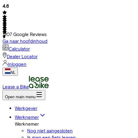
4.6
1207
Google Reviews
Ga naar hoofdinhoud
Calculator
Dealer Locator
Inloggen
NL
Lease a Bike
Open main menu
Werkgever
Werknemer
Werknemer
Nog niet aangesloten
Ik mag een fiets leasen