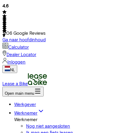
4.6
1206
Google Reviews
Ga naar hoofdinhoud
Calculator
Dealer Locator
Inloggen
NL
Lease a Bike
Open main menu
Werkgever
Werknemer
Werknemer
Nog niet aangesloten
Ik mag een fiets leasen