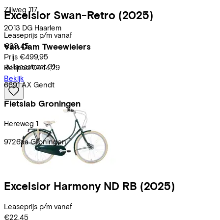
Zijlweg
117
Excelsior
Swan-Retro
(2025)
2013 DG
Haarlem
Leaseprijs p/m vanaf
Van Dam Tweewielers
€20,45
Prijs
€499,95
Julianastraat
31
Bespaar
€444,29
Bekijk
6691 AX
Gendt
Fietslab Groningen
Hereweg
1
9726aa
Groningen
Lijst
Excelsior
Harmony ND RB
(2025)
Leaseprijs p/m vanaf
€22,45