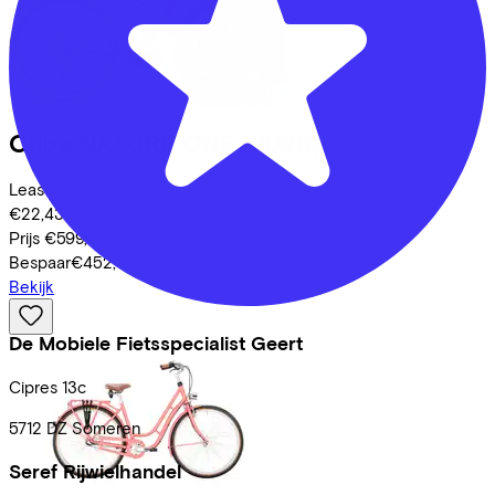
Cube
NATURE ONE
(2026)
Leaseprijs p/m vanaf
€22,43
Prijs
€599,00
Bespaar
€452,41
Bekijk
De Mobiele Fietsspecialist Geert
Cipres
13c
5712 DZ
Someren
Seref Rijwielhandel