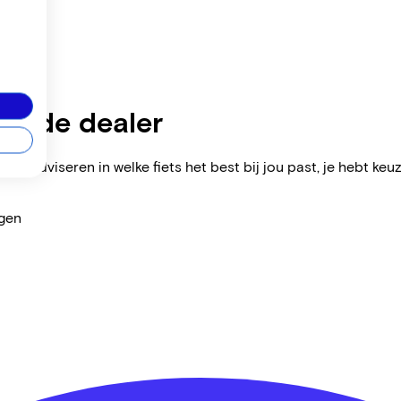
zijnde dealer
ers adviseren in welke fiets het best bij jou past, je hebt keuz
agen