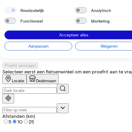
Noodzakelijk
Analytisch
Specificaties
Functioneel
Marketing
+
−
Accepteer alles
Vind de fiets bij de dichtstbij
Aanpassen
Weigeren
Let op! Niet elke fiets is op voorraad. Laat je door onze partn
Proefrit aanvragen
Selecteer eerst een fietsenwinkel om een proefrit aan te vr
Locatie
Dealernaam
Afstanden (km)
5
10
25