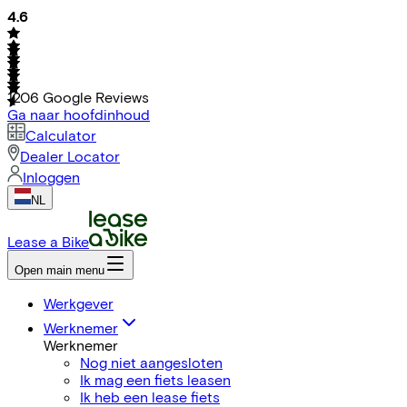
4.6
1206
Google Reviews
Ga naar hoofdinhoud
Calculator
Dealer Locator
Inloggen
NL
Lease a Bike
Open main menu
Werkgever
Werknemer
Werknemer
Nog niet aangesloten
Ik mag een fiets leasen
Ik heb een lease fiets