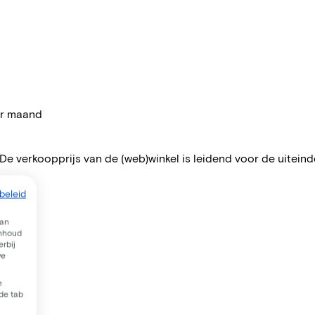
per maand
 De verkoopprijs van de (web)winkel is leidend voor de uiteindel
beleid
van
inhoud
rbij
we
e
 de tab