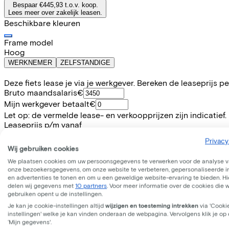
Bespaar €445,93 t.o.v. koop.
Lees meer over zakelijk leasen.
Beschikbare kleuren
Frame model
Hoog
WERKNEMER
ZELFSTANDIGE
Deze fiets lease je via je werkgever. Bereken de leaseprijs 
Bruto maandsalaris
€
Mijn werkgever betaalt
€
Let op: de vermelde lease- en verkoopprijzen zijn indicatief.
Leaseprijs p/m vanaf
€20,85
Privacy
Incl. Service & verzekeringspakket
Wij gebruiken cookies
Overnameprijs na 3 jaar:
€103,99
We plaatsen cookies om uw persoonsgegevens te verwerken voor de analyse 
onze bezoekersgegevens, om onze website te verbeteren, gepersonaliseerde 
en advertenties te tonen en om u een geweldige website-ervaring te bieden. Hie
Informatie
delen wij gegevens met
10 partners
. Voor meer informatie over de cookies die 
gebruiken opent u de instellingen.
Je kan je cookie-instellingen altijd
wijzigen en toesteming intrekken
via 'Cooki
+
−
instellingen' welke je kan vinden onderaan de webpagina. Vervolgens klik je op
EXCELSIOR, Easy Step ND, 26", dark moon grey, 2025
‘Mijn gegevens'.