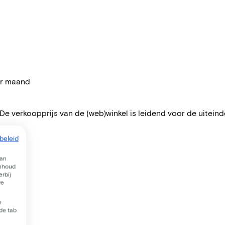
per maand
 De verkoopprijs van de (web)winkel is leidend voor de uiteindel
beleid
van
inhoud
rbij
we
e
 de tab