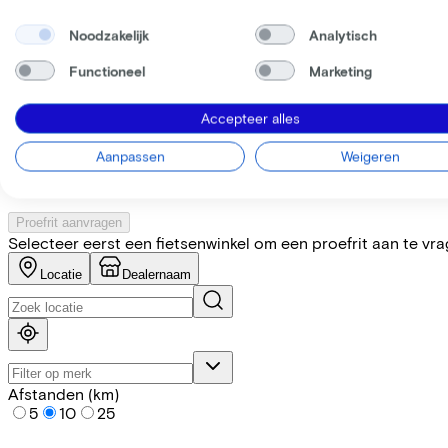
Noodzakelijk
Analytisch
Specificaties
Functioneel
Marketing
+
−
Accepteer alles
Vind de fiets bij de dichtstbij
Aanpassen
Weigeren
Let op! Niet elke fiets is op voorraad. Laat je door onze partn
Proefrit aanvragen
Selecteer eerst een fietsenwinkel om een proefrit aan te vr
Locatie
Dealernaam
Afstanden (km)
5
10
25