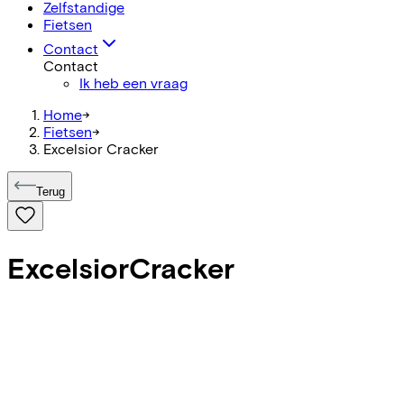
Zelfstandige
Fietsen
Contact
Contact
Ik heb een vraag
Home
->
Fietsen
->
Excelsior Cracker
Terug
Excelsior
Cracker