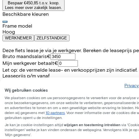
Bespaar €450,85 t.o.v. koop.
Lees meer over zakelijk leasen.
Beschikbare kleuren
Frame model
Hoog
WERKNEMER
ZELFSTANDIGE
Deze fiets lease je via je werkgever. Bereken de leaseprijs 
Bruto maandsalaris
€
Mijn werkgever betaalt
€
Let op: de vermelde lease- en verkoopprijzen zijn indicatief.
Leaseprijs p/m vanaf
€22,05
Privacy
Incl. Service & verzekeringspakket
Wij gebruiken cookies
Overnameprijs na 3 jaar:
€115,99
We plaatsen cookies om uw persoonsgegevens te verwerken voor de analyse 
onze bezoekersgegevens, om onze website te verbeteren, gepersonaliseerde 
en advertenties te tonen en om u een geweldige website-ervaring te bieden. Hie
Informatie
delen wij gegevens met
10 partners
. Voor meer informatie over de cookies die 
gebruiken opent u de instellingen.
Je kan je cookie-instellingen altijd
wijzigen en toesteming intrekken
via 'Cooki
+
−
instellingen' welke je kan vinden onderaan de webpagina. Vervolgens klik je op
EXCELSIOR Urbanfiets "Cracker" (#1), 28", gold matt ¦
‘Mijn gegevens'.