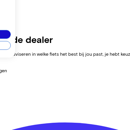
zijnde dealer
ers adviseren in welke fiets het best bij jou past, je hebt keuz
agen