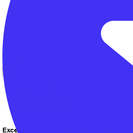
Vergelijkbare fietsen
Excelsior
Road Cruiser Alu ND
(2025)