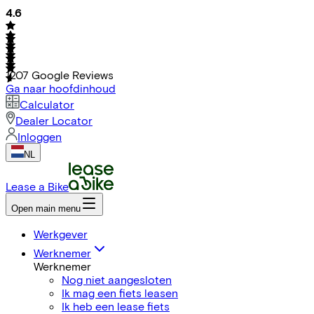
4.6
1207
Google Reviews
Ga naar hoofdinhoud
Calculator
Dealer Locator
Inloggen
NL
Lease a Bike
Open main menu
Werkgever
Werknemer
Werknemer
Nog niet aangesloten
Ik mag een fiets leasen
Ik heb een lease fiets