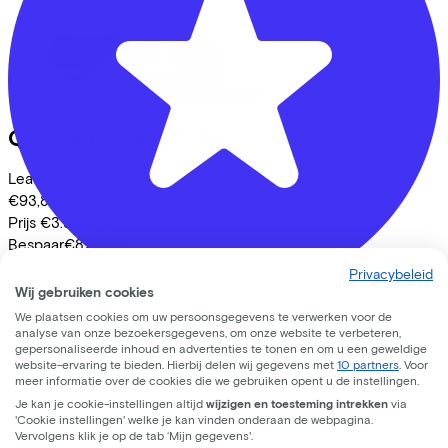
QIO
Long P9
(2026)
Leaseprijs p/m vanaf
€93,86
Prijs
€3.999,00
Bespaar
€825,54
Bekijk
Privacybeleid
Wij gebruiken cookies
Lease a Bike
We plaatsen cookies om uw persoonsgegevens te verwerken voor de
Fietsvoordeelshop - Winkel Zeist
Over ons
analyse van onze bezoekersgegevens, om onze website te verbeteren,
gepersonaliseerde inhoud en advertenties te tonen en om u een geweldige
Onze collega's
website-ervaring te bieden. Hierbij delen wij gegevens met
10 partners
. Voor
De Clomp
3212
Vacatures
meer informatie over de cookies die we gebruiken opent u de instellingen.
Stages
Je kan je cookie-instellingen altijd
wijzigen en toesteming intrekken
via
3704 KB
Zeist
Contact
'Cookie instellingen' welke je kan vinden onderaan de webpagina.
Vervolgens klik je op de tab ‘Mijn gegevens'.
Nieuws