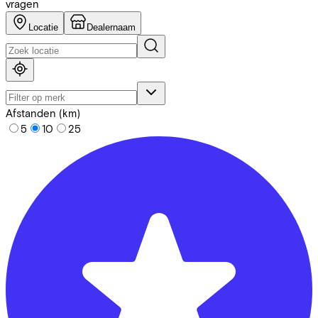
vragen
Locatie
Dealernaam
Afstanden (km)
5
10
25