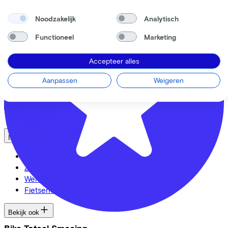
MVO
Noodzakelijk
Analytisch
FAQ
Security & Privacy
Functioneel
Marketing
Trotse partner van
Accepteer alles
Aanpassen
Weigeren
Ik ben een
Werkgever
Zelfstandige
Werknemer
Fietsenwinkel
Bekijk ook