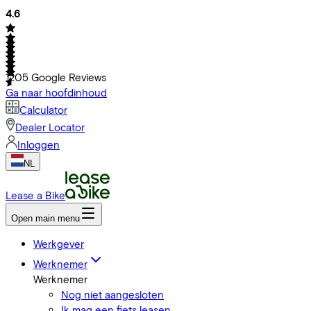
4.6
1205
Google Reviews
Ga naar hoofdinhoud
Calculator
Dealer Locator
Inloggen
NL
Lease a Bike
Open main menu
Werkgever
Werknemer
Werknemer
Nog niet aangesloten
Ik mag een fiets leasen