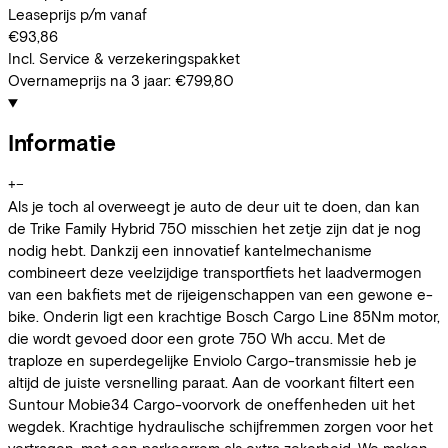
Leaseprijs p/m vanaf
€93,86
Incl. Service & verzekeringspakket
Overnameprijs na 3 jaar:
€799,80
Informatie
+
−
Als je toch al overweegt je auto de deur uit te doen, dan kan
de Trike Family Hybrid 750 misschien het zetje zijn dat je nog
nodig hebt. Dankzij een innovatief kantelmechanisme
combineert deze veelzijdige transportfiets het laadvermogen
van een bakfiets met de rijeigenschappen van een gewone e-
bike. Onderin ligt een krachtige Bosch Cargo Line 85Nm motor,
die wordt gevoed door een grote 750 Wh accu. Met de
traploze en superdegelijke Enviolo Cargo-transmissie heb je
altijd de juiste versnelling paraat. Aan de voorkant filtert een
Suntour Mobie34 Cargo-voorvork de oneffenheden uit het
wegdek. Krachtige hydraulische schijfremmen zorgen voor het
vertragen, met een parkeerrem als extra zekerheid. We maken