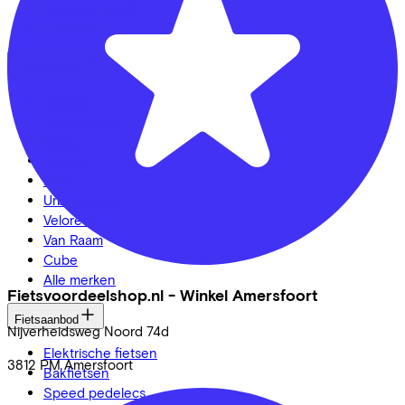
Fietsplan 2026
Inloggen
Fietsmerken
Gazelle
Cannondale
Roetz
Cervélo
Kalkhoff
Urban Arrow
Veloretti
Van Raam
Cube
Alle merken
Fietsvoordeelshop.nl - Winkel Amersfoort
Fietsaanbod
Nijverheidsweg Noord
74d
Elektrische fietsen
3812 PM
Amersfoort
Bakfietsen
Speed pedelecs