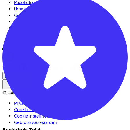
Racefietsen
Urban fietsen
Gravelbikes
Mountainbikes
Stadsfietsen
Aangepaste fietsen
Alle fietsen
LinkedIn
Instagram
Facebook
Nederlands
Back to top
© Lease a Bike. All Rights Reserved.
Privacy statement
Cookie statement
Cookie instellingen
Gebruiksvoorwaarden
Banierhuis Zeist