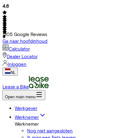
4.6
1205
Google Reviews
Ga naar hoofdinhoud
Calculator
Dealer Locator
Inloggen
NL
Lease a Bike
Open main menu
Werkgever
Werknemer
Werknemer
Nog niet aangesloten
Ik mag een fiets leasen