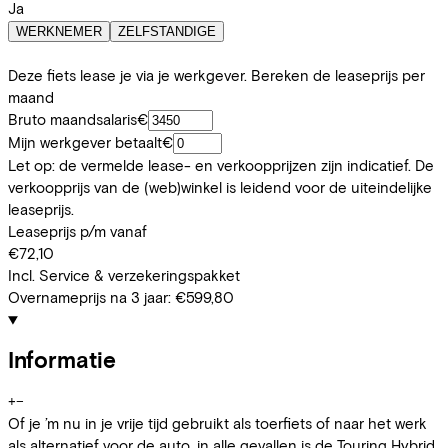
Ja
WERKNEMER
ZELFSTANDIGE
Deze fiets lease je via je werkgever. Bereken de leaseprijs per
maand
Bruto maandsalaris
€
Mijn werkgever betaalt
€
Let op: de vermelde lease- en verkoopprijzen zijn indicatief. De
verkoopprijs van de (web)winkel is leidend voor de uiteindelijke
leaseprijs.
Leaseprijs p/m vanaf
€72,10
Incl. Service & verzekeringspakket
Overnameprijs na 3 jaar:
€599,80
Informatie
+
−
Of je ’m nu in je vrije tijd gebruikt als toerfiets of naar het werk
als alternatief voor de auto, in alle gevallen is de Touring Hybrid