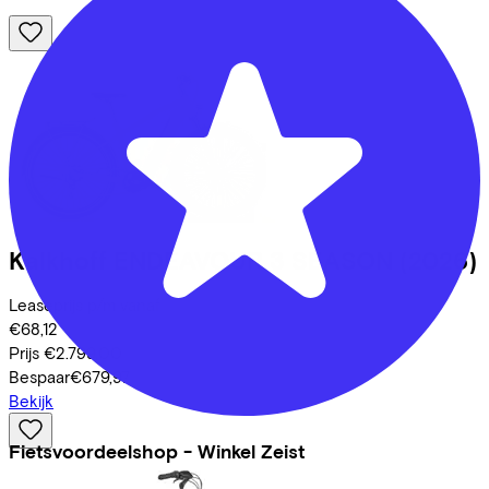
Kalkhoff
ENDEAVOUR 3 SEASON
(2026)
Leaseprijs p/m vanaf
€68,12
Prijs
€2.799,00
Bespaar
€679,97
Bekijk
Fietsvoordeelshop - Winkel Zeist