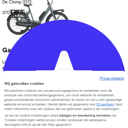
De Clomp
3212
3704 KB
Zeist
Gazelle
Bloom C7 26"
(2025)
Leaseprijs p/m vanaf
€68,12
Prijs
€2.799,00
Privacybeleid
Bespaar
€679,97
Wij gebruiken cookies
Bekijk
We plaatsen cookies om uw persoonsgegevens te verwerken voor de
analyse van onze bezoekersgegevens, om onze website te verbeteren,
gepersonaliseerde inhoud en advertenties te tonen en om u een geweldige
website-ervaring te bieden. Hierbij delen wij gegevens met
10 partners
. Voor
meer informatie over de cookies die we gebruiken opent u de instellingen.
Je kan je cookie-instellingen altijd
wijzigen en toesteming intrekken
via
'Cookie instellingen' welke je kan vinden onderaan de webpagina.
Vervolgens klik je op de tab ‘Mijn gegevens'.