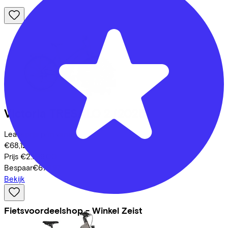
Victoria
TRESALO 2
(2025)
Leaseprijs p/m vanaf
€68,12
Prijs
€2.799,00
Bespaar
€679,97
Bekijk
Fietsvoordeelshop - Winkel Zeist