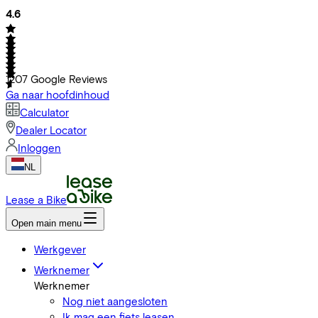
4.6
1207
Google Reviews
Ga naar hoofdinhoud
Calculator
Dealer Locator
Inloggen
NL
Lease a Bike
Open main menu
Werkgever
Werknemer
Werknemer
Nog niet aangesloten
Ik mag een fiets leasen