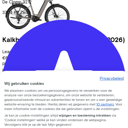
De Clomp
3212
3704 KB
Zeist
Kalkhoff
ENDEAVOUR 3 SEASON
(2026)
Leaseprijs p/m vanaf
€68,12
Prijs
€2.799,00
Bespaar
€679,97
Bekijk
Privacybeleid
Wij gebruiken cookies
We plaatsen cookies om uw persoonsgegevens te verwerken voor de
analyse van onze bezoekersgegevens, om onze website te verbeteren,
gepersonaliseerde inhoud en advertenties te tonen en om u een geweldige
website-ervaring te bieden. Hierbij delen wij gegevens met
10 partners
. Voor
meer informatie over de cookies die we gebruiken opent u de instellingen.
Je kan je cookie-instellingen altijd
wijzigen en toesteming intrekken
via
'Cookie instellingen' welke je kan vinden onderaan de webpagina.
Vervolgens klik je op de tab ‘Mijn gegevens'.