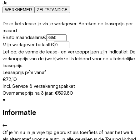
Ja
WERKNEMER
ZELFSTANDIGE
Deze fiets lease je via je werkgever. Bereken de leaseprijs per
maand
Bruto maandsalaris
€
Mijn werkgever betaalt
€
Let op: de vermelde lease- en verkoopprijzen zijn indicatief. De
verkoopprijs van de (web)winkel is leidend voor de uiteindelijke
leaseprijs.
Leaseprijs p/m vanaf
€72,10
Incl. Service & verzekeringspakket
Overnameprijs na 3 jaar:
€599,80
Informatie
+
−
Of je ’m nu in je vrije tijd gebruikt als toerfiets of naar het werk
als alternatief voor de auto, in alle gevallen is de Touring Hybrid