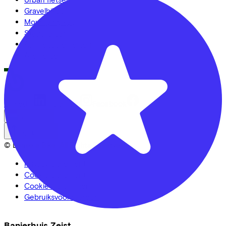
Gravelbikes
Mountainbikes
Stadsfietsen
Aangepaste fietsen
Alle fietsen
LinkedIn
Instagram
Facebook
Nederlands
Back to top
© Lease a Bike. All Rights Reserved.
Privacy statement
Cookie statement
Cookie instellingen
Gebruiksvoorwaarden
Banierhuis Zeist