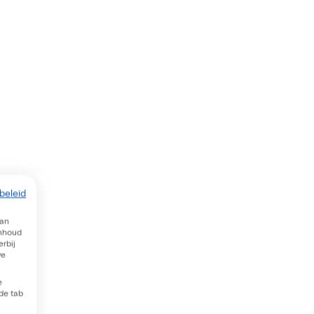
beleid
van
inhoud
rbij
we
e
 de tab