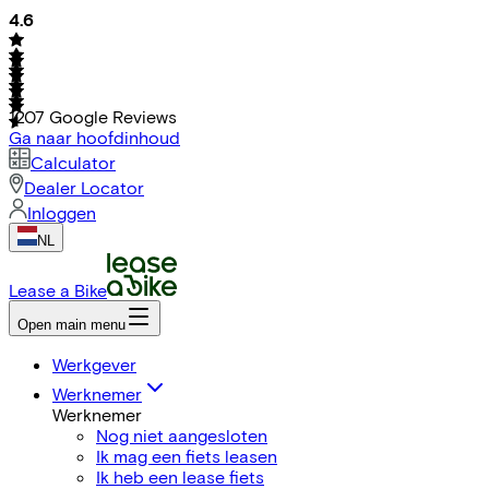
4.6
1207
Google Reviews
Ga naar hoofdinhoud
Calculator
Dealer Locator
Inloggen
NL
Lease a Bike
Open main menu
Werkgever
Werknemer
Werknemer
Nog niet aangesloten
Ik mag een fiets leasen
Ik heb een lease fiets