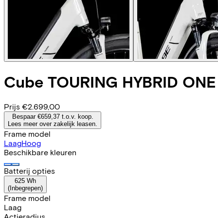
Cube
TOURING HYBRID ONE
Prijs
€2.699,00
Bespaar €659,37 t.o.v. koop.
Lees meer over zakelijk leasen.
Frame model
Laag
Hoog
Beschikbare kleuren
Batterij opties
625 Wh
(
Inbegrepen
)
Frame model
Laag
Actieradius