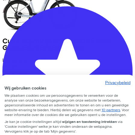
Cube
TOURING HYBRID ONE 600
GLACIER/REFLEX
(2026)
Leaseprijs p/m vanaf
€63,65
Prijs
€2.599,00
Bespaar
€651,17
Privacybeleid
Bekijk
Wij gebruiken cookies
We plaatsen cookies om uw persoonsgegevens te verwerken voor de
analyse van onze bezoekersgegevens, om onze website te verbeteren,
gepersonaliseerde inhoud en advertenties te tonen en om u een geweldige
website-ervaring te bieden. Hierbij delen wij gegevens met
10 partners
. Voor
meer informatie over de cookies die we gebruiken opent u de instellingen.
Je kan je cookie-instellingen altijd
wijzigen en toesteming intrekken
via
'Cookie instellingen' welke je kan vinden onderaan de webpagina.
Vervolgens klik je op de tab ‘Mijn gegevens'.