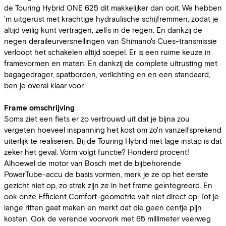
de Touring Hybrid ONE 625 dit makkelijker dan ooit. We hebben
'm uitgerust met krachtige hydraulische schijfremmen, zodat je
altijd veilig kunt vertragen, zelfs in de regen. En dankzij de
negen deraileurversnellingen van Shimano's Cues-transmissie
verloopt het schakelen altijd soepel. Er is een ruime keuze in
framevormen en maten. En dankzij de complete uitrusting met
bagagedrager, spatborden, verlichting en en een standaard,
ben je overal klaar voor.
Frame omschrijving
Soms ziet een fiets er zo vertrouwd uit dat je bijna zou
vergeten hoeveel inspanning het kost om zo'n vanzelfsprekend
uiterlijk te realiseren. Bij de Touring Hybrid met lage instap is dat
zeker het geval. Vorm volgt functie? Honderd procent!
Alhoewel de motor van Bosch met de bijbehorende
PowerTube-accu de basis vormen, merk je ze op het eerste
gezicht niet op, zo strak zijn ze in het frame geïntegreerd. En
ook onze Efficient Comfort-geometrie valt niet direct op. Tot je
lange ritten gaat maken en merkt dat die geen centje pijn
kosten. Ook de verende voorvork met 65 millimeter veerweg