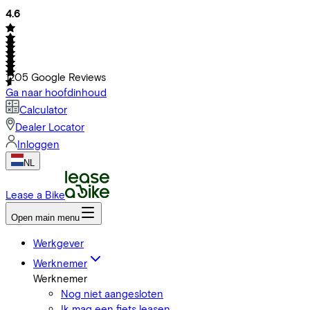
4.6
1205
Google Reviews
Ga naar hoofdinhoud
Calculator
Dealer Locator
Inloggen
NL
Lease a Bike
Open main menu
Werkgever
Werknemer
Werknemer
Nog niet aangesloten
Ik mag een fiets leasen