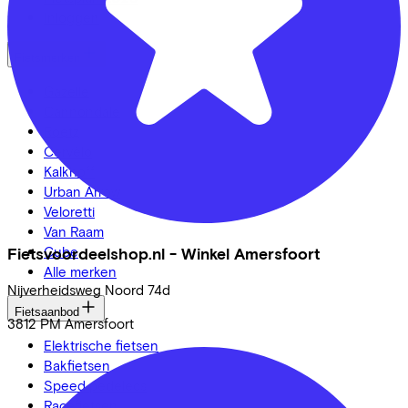
Inloggen
Fietsmerken
Gazelle
Cannondale
Roetz
Cervélo
Kalkhoff
Urban Arrow
Veloretti
Van Raam
Cube
Fietsvoordeelshop.nl - Winkel Amersfoort
Alle merken
Nijverheidsweg Noord
74d
Fietsaanbod
3812 PM
Amersfoort
Elektrische fietsen
Bakfietsen
Speed pedelecs
Racefietsen