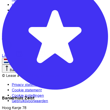
Urban fietsen
Gravelbikes
Mountainbikes
Stadsfietsen
Aangepaste fietsen
Alle fietsen
LinkedIn
Instagram
Facebook
Nederlands
Back to top
© Lease a Bike. All Rights Reserved.
Privacy statement
Cookie statement
Cookie instellingen
Banierhuis Zeist
Gebruiksvoorwaarden
Hoog Kanje
78