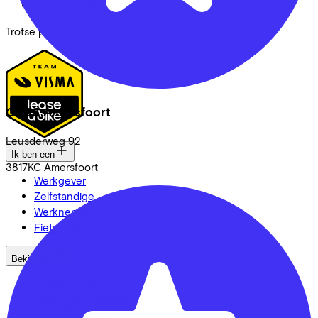
Security & Privacy
Trotse partner van
CC33 Amersfoort
Leusderweg
92
Ik ben een
3817KC
Amersfoort
Werkgever
Zelfstandige
Werknemer
Fietsenwinkel
Bekijk ook
Dealer locator
Fiets leasen? Bereken je kosten
Fietsplan 2026