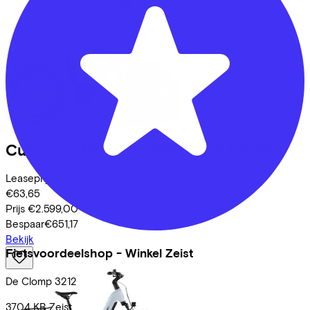
Cube
COMPACT HYBRID 500
(2025)
Leaseprijs p/m vanaf
€63,65
Prijs
€2.599,00
Bespaar
€651,17
Bekijk
Fietsvoordeelshop - Winkel Zeist
De Clomp
3212
3704 KB
Zeist