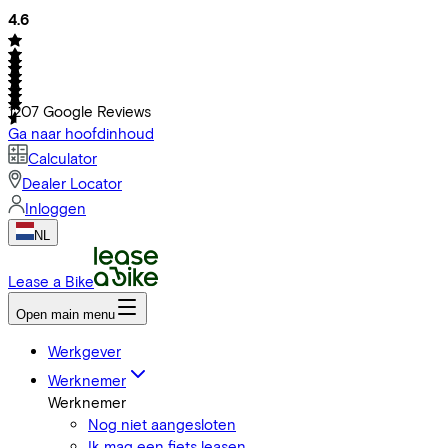
4.6
1207
Google Reviews
Ga naar hoofdinhoud
Calculator
Dealer Locator
Inloggen
NL
Lease a Bike
Open main menu
Werkgever
Werknemer
Werknemer
Nog niet aangesloten
Ik mag een fiets leasen