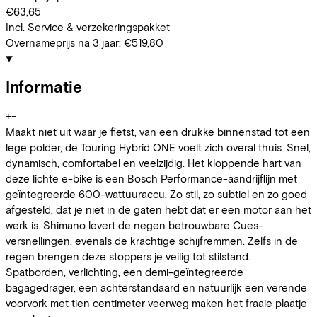
€63,65
Incl. Service & verzekeringspakket
Overnameprijs na 3 jaar:
€519,80
Informatie
+
−
Maakt niet uit waar je fietst, van een drukke binnenstad tot een
lege polder, de Touring Hybrid ONE voelt zich overal thuis. Snel,
dynamisch, comfortabel en veelzijdig. Het kloppende hart van
deze lichte e-bike is een Bosch Performance-aandrijflijn met
geïntegreerde 600-wattuuraccu. Zo stil, zo subtiel en zo goed
afgesteld, dat je niet in de gaten hebt dat er een motor aan het
werk is. Shimano levert de negen betrouwbare Cues-
versnellingen, evenals de krachtige schijfremmen. Zelfs in de
regen brengen deze stoppers je veilig tot stilstand.
Spatborden, verlichting, een demi-geïntegreerde
bagagedrager, een achterstandaard en natuurlijk een verende
voorvork met tien centimeter veerweg maken het fraaie plaatje