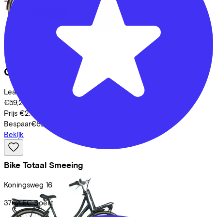
Cortina
E-U18
Leaseprijs p/m vanaf
€59,27
Prijs
€2.399,00
Bespaar
€624,49
Bekijk
Bike Totaal Smeeing
Koningsweg
16
3762 EC
Soest