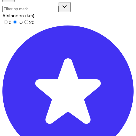
Afstanden (km)
5
10
25