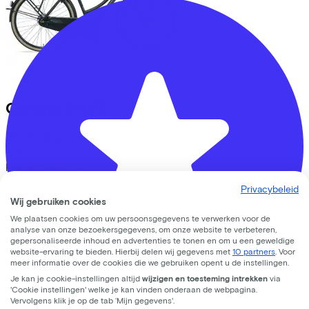
Cortina
E-U12
Leaseprijs p/m vanaf
€59,27
Prijs
€2.399,00
Bespaar
€624,49
Privacybeleid
Bekijk
Wij gebruiken cookies
Lease a Bike
We plaatsen cookies om uw persoonsgegevens te verwerken voor de
analyse van onze bezoekersgegevens, om onze website te verbeteren,
gepersonaliseerde inhoud en advertenties te tonen en om u een geweldige
Over ons
website-ervaring te bieden. Hierbij delen wij gegevens met
10 partners
. Voor
Onze collega's
meer informatie over de cookies die we gebruiken opent u de instellingen.
Vacatures
Je kan je cookie-instellingen altijd
wijzigen en toesteming intrekken
via
Stages
'Cookie instellingen' welke je kan vinden onderaan de webpagina.
Vervolgens klik je op de tab ‘Mijn gegevens'.
Contact