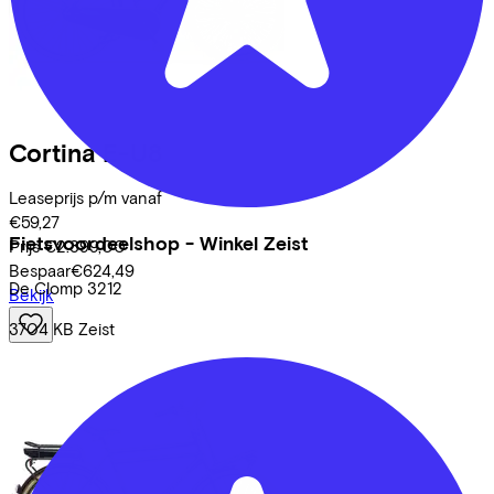
Cortina
E-U8
Leaseprijs p/m vanaf
€59,27
Fietsvoordeelshop - Winkel Zeist
Prijs
€2.399,00
Bespaar
€624,49
De Clomp
3212
Bekijk
3704 KB
Zeist