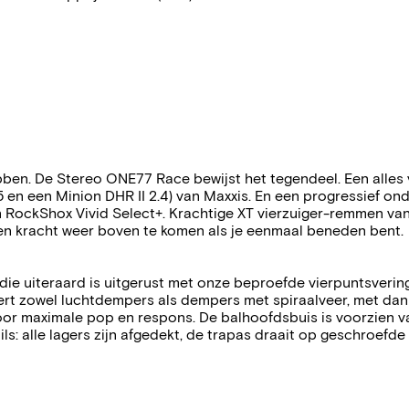
t hebben. De Stereo ONE77 Race bewijst het tegendeel. Een al
en een Minion DHR II 2.4) van Maxxis. En een progressief onde
ockShox Vivid Select+. Krachtige XT vierzuiger-remmen van Sh
gen kracht weer boven te komen als je eenmaal beneden bent.
die uiteraard is uitgerust met onze beproefde vierpuntsvering
teert zowel luchtdempers als dempers met spiraalveer, met da
, voor maximale pop en respons. De balhoofdsbuis is voorzien 
s: alle lagers zijn afgedekt, de trapas draait op geschroefde