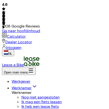
4.6
1206
Google Reviews
Ga naar hoofdinhoud
Calculator
Dealer Locator
Inloggen
NL
Lease a Bike
Open main menu
Werkgever
Werknemer
Werknemer
Nog niet aangesloten
Ik mag een fiets leasen
Ik heb een lease fiets