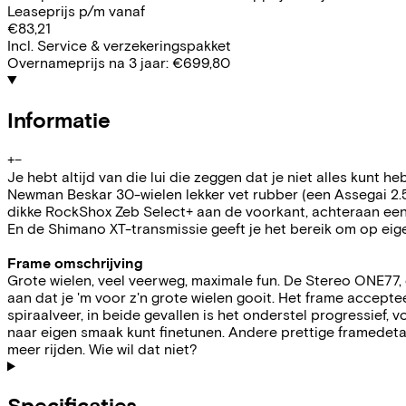
Leaseprijs p/m vanaf
€83,21
Incl. Service & verzekeringspakket
Overnameprijs na 3 jaar:
€699,80
Informatie
+
−
Je hebt altijd van die lui die zeggen dat je niet alles kun
Newman Beskar 30-wielen lekker vet rubber (een Assegai 2.5 
dikke RockShox Zeb Select+ aan de voorkant, achteraan een R
En de Shimano XT-transmissie geeft je het bereik om op ei
Frame omschrijving
Grote wielen, veel veerweg, maximale fun. De Stereo ONE77, 
aan dat je 'm voor z'n grote wielen gooit. Het frame accep
spiraalveer, in beide gevallen is het onderstel progressief
naar eigen smaak kunt finetunen. Andere prettige framedetail
meer rijden. Wie wil dat niet?
Specificaties