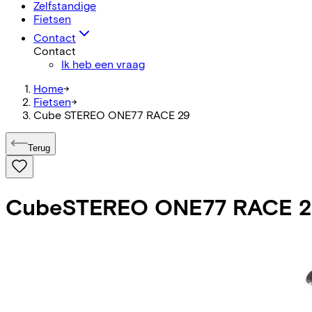
Zelfstandige
Fietsen
Contact
Contact
Ik heb een vraag
Home
->
Fietsen
->
Cube STEREO ONE77 RACE 29
Terug
Cube
STEREO ONE77 RACE 