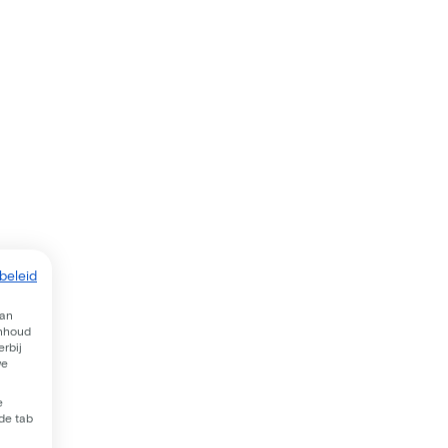
beleid
van
inhoud
rbij
we
e
 de tab