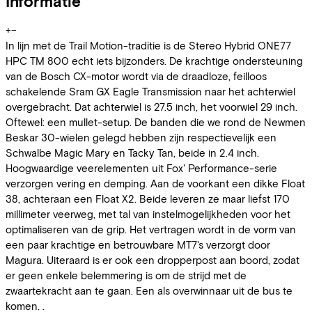
Informatie
+
−
In lijn met de Trail Motion-traditie is de Stereo Hybrid ONE77
HPC TM 800 echt iets bijzonders. De krachtige ondersteuning
van de Bosch CX-motor wordt via de draadloze, feilloos
schakelende Sram GX Eagle Transmission naar het achterwiel
overgebracht. Dat achterwiel is 27.5 inch, het voorwiel 29 inch.
Oftewel: een mullet-setup. De banden die we rond de Newmen
Beskar 30-wielen gelegd hebben zijn respectievelijk een
Schwalbe Magic Mary en Tacky Tan, beide in 2.4 inch.
Hoogwaardige veerelementen uit Fox' Performance-serie
verzorgen vering en demping. Aan de voorkant een dikke Float
38, achteraan een Float X2. Beide leveren ze maar liefst 170
millimeter veerweg, met tal van instelmogelijkheden voor het
optimaliseren van de grip. Het vertragen wordt in de vorm van
een paar krachtige en betrouwbare MT7's verzorgt door
Magura. Uiteraard is er ook een dropperpost aan boord, zodat
er geen enkele belemmering is om de strijd met de
zwaartekracht aan te gaan. Een als overwinnaar uit de bus te
komen. .