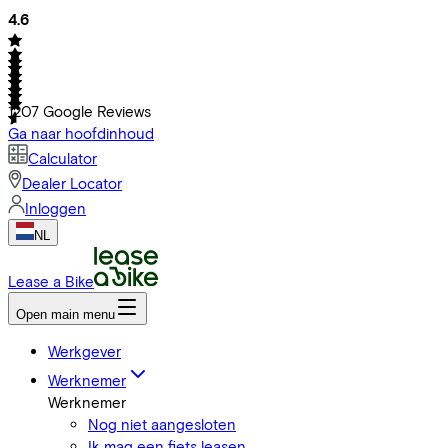
4.6
1207
Google Reviews
Ga naar hoofdinhoud
Calculator
Dealer Locator
Inloggen
NL
Lease a Bike
Open main menu
Werkgever
Werknemer
Werknemer
Nog niet aangesloten
Ik mag een fiets leasen