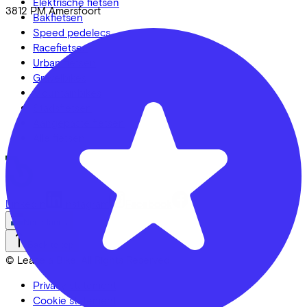
Elektrische fietsen
3812 PM
Amersfoort
Bakfietsen
Speed pedelecs
Racefietsen
Urban fietsen
Gravelbikes
Mountainbikes
Stadsfietsen
Aangepaste fietsen
Alle fietsen
LinkedIn
Instagram
Facebook
Nederlands
Back to top
© Lease a Bike. All Rights Reserved.
Privacy statement
Cookie statement