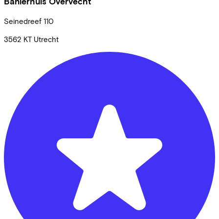
Banierhuis Overvecht
Seinedreef
110
3562 KT
Utrecht