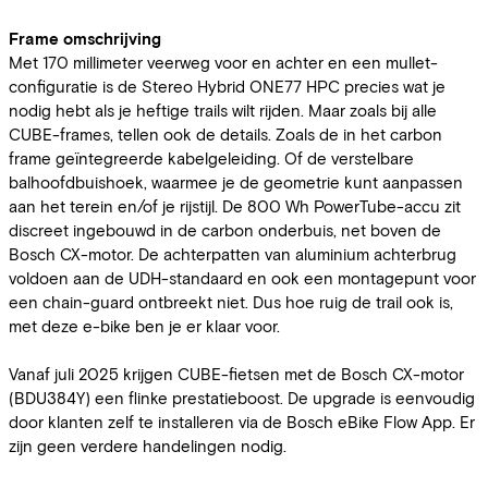
Frame omschrijving
Met 170 millimeter veerweg voor en achter en een mullet-
configuratie is de Stereo Hybrid ONE77 HPC precies wat je
nodig hebt als je heftige trails wilt rijden. Maar zoals bij alle
CUBE-frames, tellen ook de details. Zoals de in het carbon
frame geïntegreerde kabelgeleiding. Of de verstelbare
balhoofdbuishoek, waarmee je de geometrie kunt aanpassen
aan het terein en/of je rijstijl. De 800 Wh PowerTube-accu zit
discreet ingebouwd in de carbon onderbuis, net boven de
Bosch CX-motor. De achterpatten van aluminium achterbrug
voldoen aan de UDH-standaard en ook een montagepunt voor
een chain-guard ontbreekt niet. Dus hoe ruig de trail ook is,
met deze e-bike ben je er klaar voor.
Vanaf juli 2025 krijgen CUBE-fietsen met de Bosch CX-motor
(BDU384Y) een flinke prestatieboost. De upgrade is eenvoudig
door klanten zelf te installeren via de Bosch eBike Flow App. Er
zijn geen verdere handelingen nodig.