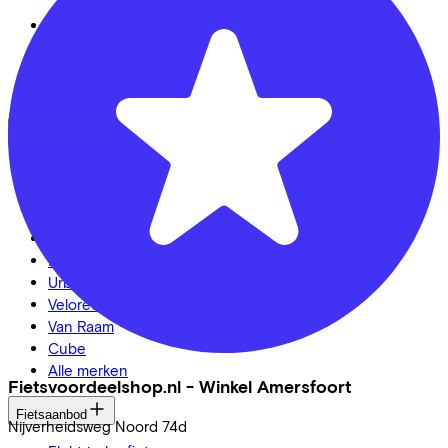
Dealer locator
Fiets leasen? Bereken je kosten
Fietsplan 2026
Inloggen
Fietsmerken
Gazelle
Cannondale
Roetz
Cervélo
Kalkhoff
Urban Arrow
Veloretti
Van Raam
Cube
Alle merken
Fietsvoordeelshop.nl - Winkel Amersfoort
Fietsaanbod
Nijverheidsweg Noord
74d