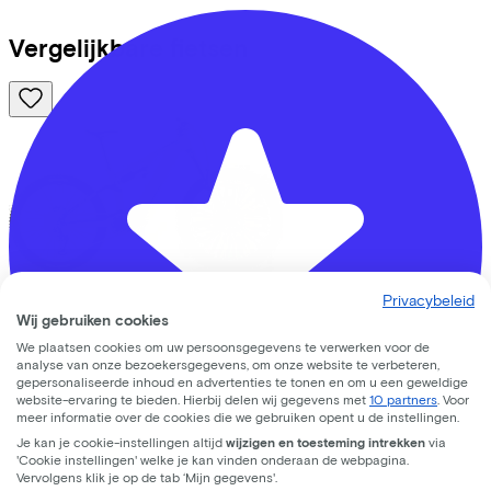
Vergelijkbare fietsen
Privacybeleid
Cube
AMS HYBRID ONE77 C:62 TM
Wij gebruiken cookies
600X REEDGREEN/MATRIX
(2026)
We plaatsen cookies om uw persoonsgegevens te verwerken voor de
analyse van onze bezoekersgegevens, om onze website te verbeteren,
gepersonaliseerde inhoud en advertenties te tonen en om u een geweldige
Leaseprijs p/m vanaf
website-ervaring te bieden. Hierbij delen wij gegevens met
10 partners
. Voor
€136,56
meer informatie over de cookies die we gebruiken opent u de instellingen.
Prijs
€5.999,00
Je kan je cookie-instellingen altijd
wijzigen en toesteming intrekken
via
Bespaar
€1.062,87
'Cookie instellingen' welke je kan vinden onderaan de webpagina.
Vervolgens klik je op de tab ‘Mijn gegevens'.
Bekijk