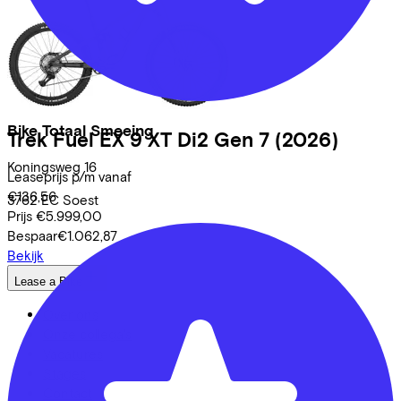
Bike Totaal Smeeing
Trek
Fuel EX 9 XT Di2 Gen 7
(2026)
Koningsweg
16
Leaseprijs p/m vanaf
€136,56
3762 EC
Soest
Prijs
€5.999,00
Bespaar
€1.062,87
Bekijk
Lease a Bike
Over ons
Onze collega's
Vacatures
Stages
Contact