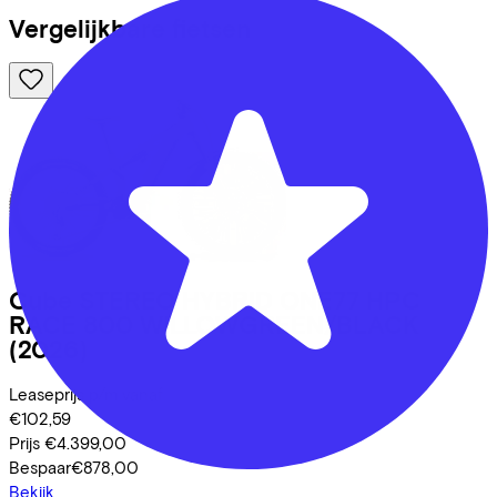
Vergelijkbare fietsen
Cube
STEREO HYBRID ONE77 HPC
RACE 800 WILLOWGREEN/BLACK
(2026)
Leaseprijs p/m vanaf
€102,59
Prijs
€4.399,00
Bespaar
€878,00
Bekijk