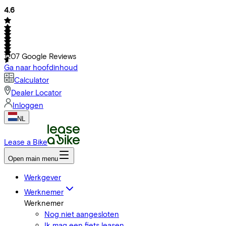
4.6
1207
Google Reviews
Ga naar hoofdinhoud
Calculator
Dealer Locator
Inloggen
NL
Lease a Bike
Open main menu
Werkgever
Werknemer
Werknemer
Nog niet aangesloten
Ik mag een fiets leasen