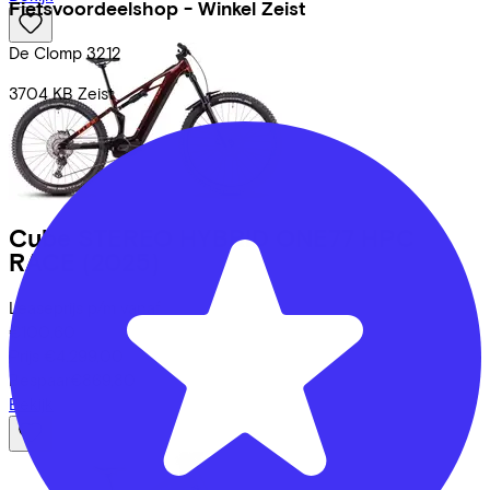
Fietsvoordeelshop - Winkel Zeist
De Clomp
3212
3704 KB
Zeist
Cube
STEREO HYBRID ONE77 HPC
RACE
(2025)
Leaseprijs p/m vanaf
€100,60
Prijs
€4.299,00
Bespaar
€869,80
Bekijk