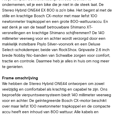
ondernemen, wil je een bike die je niet in de steek laat. De
Stereo Hybrid ONE44 EX 800 is zo'n bike. Het begint al met de
stille en krachtige Bosch CX-motor met maar liefst 100
newtonmeter trapkoppel en een grote 800-wattuuraccu. En
wat denk je van de twaalf betrouwbare Shimano XT-
versnellingen en krachtige Shimano schijfremmen? De 140
millimeter veerweg voor en achter wordt verzorgd door een
makkelijk instelbare Psylo Silver-voorvork en een Deluxe
Select-schokdemper, beide van RockShox. Gripvaste 2.6 inch
brede Nobby Nic-banden van Schwalbe zorgen voor comfort,
tractie en controle. Daarmee heb je alles in huis om nog meer
te genieten.
Frame omschrijving
We hebben de Stereo Hybrid ONE44 ontworpen om zowel
veelzijdig en comfortabel als krachtig en capabel te zijn. Ons
beproefde vierpuntsveersysteem biedt 140 millimeter veerweg
voor en achter. De geïntegreerde Bosch CX-motor beschikt
over maar liefst 100 newtonmeter trapkoppel en de compacte
accu heeft een inhoud van 800 wattuur. Alle kabels en