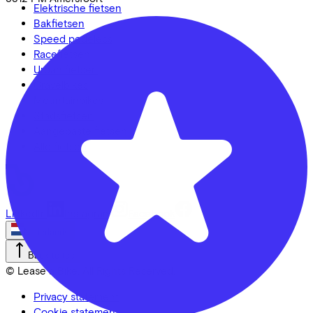
Elektrische fietsen
Bakfietsen
Speed pedelecs
Racefietsen
Urban fietsen
Gravelbikes
Mountainbikes
Stadsfietsen
Aangepaste fietsen
Alle fietsen
LinkedIn
Instagram
Facebook
Nederlands
Back to top
© Lease a Bike. All Rights Reserved.
Privacy statement
Cookie statement