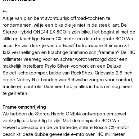
+
−
Als je van plan bent avontuurlijk offroad-tochten te
rondernemen, wil je een bike die je niet in de steek laat. De
Stereo Hybrid ONE44 EX 800 is zo'n bike. Het begint al met de
stille en krachtige Bosch CX-motor en de extra grote 800 Wh
accu. En wat denk je van de twaalf betrouwbare Shimano XT
1x12 versnellingen en krachtige Shimano schijfremmen? De 140
millimeter veerweg voor en achter wordt verzorgd door een
makkelijk instelbare Psylo Silver-voorvork en een Deluxe
Select-schokdemper, beide van RockShox. Gripvaste 2.6 inch
brede Nobby Nic-banden van Schwalbe zorgen voor comfort,
tractie en controle. Daarmee heb je alles in huis om nog meer
te genieten.
Frame omschrijving
We hebben de Stereo Hybrid ONE44 ontworpen om zowel
veelzijdig als krachtig te zijn. Met de compacte 800 Wh
PowerTube-accu en de verbeterde, stillere Bosch CX-motor
beschikt, deze dubbelgeveerde e-mtb over 140 millimeter