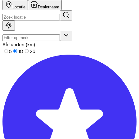
Locatie
Dealernaam
Afstanden (km)
5
10
25