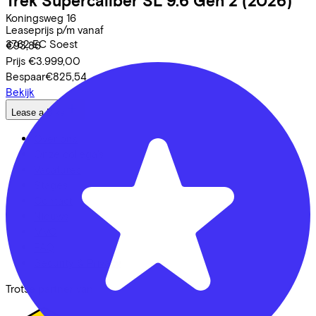
Trek
Supercaliber SL 9.6 Gen 2
(2026)
Koningsweg
16
Leaseprijs p/m vanaf
3762 EC
Soest
€93,86
Prijs
€3.999,00
Bespaar
€825,54
Bekijk
Lease a Bike
Over ons
Onze collega's
Vacatures
Stages
Contact
Nieuws
MVO
FAQ
Security & Privacy
Trotse partner van