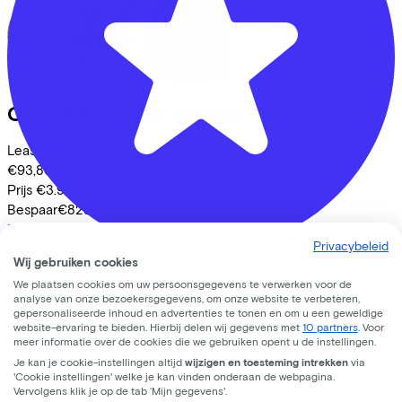
Cube
REACTION HYBRID SLX
(2025)
Leaseprijs p/m vanaf
€93,86
Prijs
€3.999,00
Bespaar
€825,54
Bekijk
Privacybeleid
Wij gebruiken cookies
Fietsvoordeelshop - Winkel Zeist
We plaatsen cookies om uw persoonsgegevens te verwerken voor de
analyse van onze bezoekersgegevens, om onze website te verbeteren,
gepersonaliseerde inhoud en advertenties te tonen en om u een geweldige
De Clomp
3212
website-ervaring te bieden. Hierbij delen wij gegevens met
10 partners
. Voor
meer informatie over de cookies die we gebruiken opent u de instellingen.
3704 KB
Zeist
Je kan je cookie-instellingen altijd
wijzigen en toesteming intrekken
via
'Cookie instellingen' welke je kan vinden onderaan de webpagina.
Vervolgens klik je op de tab ‘Mijn gegevens'.