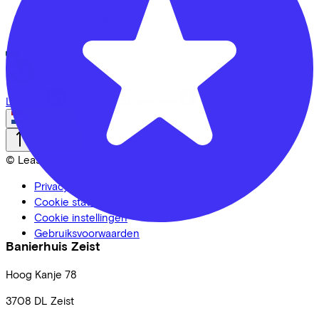
Stadsfietsen
Aangepaste fietsen
Alle fietsen
LinkedIn
Instagram
Facebook
Nederlands
Back to top
© Lease a Bike. All Rights Reserved.
Privacy statement
Cookie statement
Cookie instellingen
Gebruiksvoorwaarden
Banierhuis Zeist
Hoog Kanje
78
3708 DL
Zeist