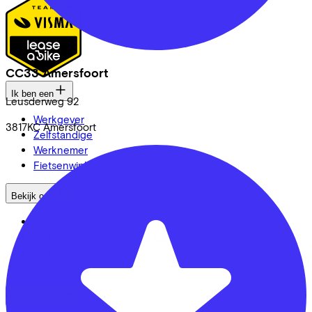
CC33 Amersfoort
Ik ben een
Leusderweg
92
Werkgever
3817KC
Amersfoort
Zelfstandige
Werknemer
Fietsenwinkel
Bekijk ook
Dealer locator
Fiets leasen? Bereken je kosten
Fietsplan 2026
Inloggen
Fietsmerken