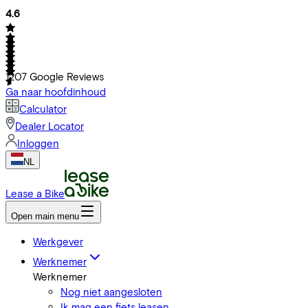
4.6
1207
Google Reviews
Ga naar hoofdinhoud
Calculator
Dealer Locator
Inloggen
NL
Lease a Bike
Open main menu
Werkgever
Werknemer
Werknemer
Nog niet aangesloten
Ik mag een fiets leasen