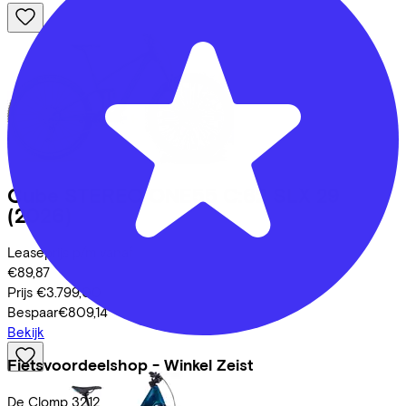
Cube
STEREO ONE55 C:62 SLX 29
(2026)
Leaseprijs p/m vanaf
€89,87
Prijs
€3.799,00
Bespaar
€809,14
Bekijk
Fietsvoordeelshop - Winkel Zeist
De Clomp
3212