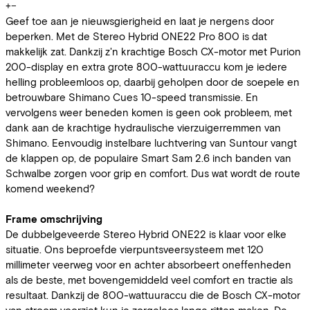
+
−
Geef toe aan je nieuwsgierigheid en laat je nergens door
beperken. Met de Stereo Hybrid ONE22 Pro 800 is dat
makkelijk zat. Dankzij z'n krachtige Bosch CX-motor met Purion
200-display en extra grote 800-wattuuraccu kom je iedere
helling probleemloos op, daarbij geholpen door de soepele en
betrouwbare Shimano Cues 10-speed transmissie. En
vervolgens weer beneden komen is geen ook probleem, met
dank aan de krachtige hydraulische vierzuigerremmen van
Shimano. Eenvoudig instelbare luchtvering van Suntour vangt
de klappen op, de populaire Smart Sam 2.6 inch banden van
Schwalbe zorgen voor grip en comfort. Dus wat wordt de route
komend weekend?
Frame omschrijving
De dubbelgeveerde Stereo Hybrid ONE22 is klaar voor elke
situatie. Ons beproefde vierpuntsveersysteem met 120
millimeter veerweg voor en achter absorbeert oneffenheden
als de beste, met bovengemiddeld veel comfort en tractie als
resultaat. Dankzij de 800-wattuuraccu die de Bosch CX-motor
van stroom voorziet kun je zorgeloos lange ritten maken. De