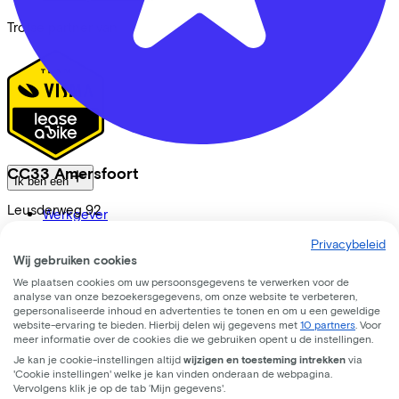
Trotse partner van
CC33 Amersfoort
Ik ben een
Leusderweg
92
Werkgever
Zelfstandige
3817KC
Amersfoort
Privacybeleid
Werknemer
Wij gebruiken cookies
Fietsenwinkel
We plaatsen cookies om uw persoonsgegevens te verwerken voor de
analyse van onze bezoekersgegevens, om onze website te verbeteren,
gepersonaliseerde inhoud en advertenties te tonen en om u een geweldige
Bekijk ook
website-ervaring te bieden. Hierbij delen wij gegevens met
10 partners
. Voor
meer informatie over de cookies die we gebruiken opent u de instellingen.
Dealer locator
Je kan je cookie-instellingen altijd
wijzigen en toesteming intrekken
via
Fiets leasen? Bereken je kosten
'Cookie instellingen' welke je kan vinden onderaan de webpagina.
Fietsplan 2026
Vervolgens klik je op de tab ‘Mijn gegevens'.