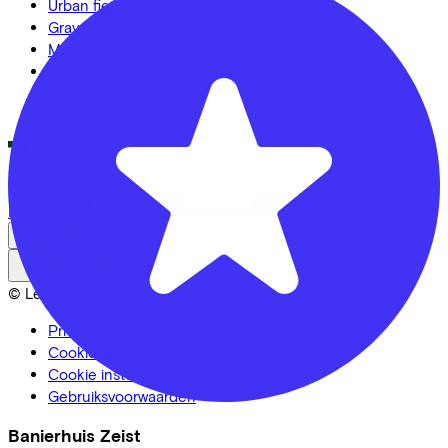
Urban fietsen
Gravelbikes
Mountainbikes
Stadsfietsen
Aangepaste fietsen
Alle fietsen
LinkedIn
Instagram
Facebook
Nederlands
Back to top
© Lease a Bike. All Rights Reserved.
Privacy statement
Cookie statement
Cookie instellingen
Gebruiksvoorwaarden
Banierhuis Zeist