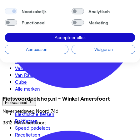
Inloggen
Noodzakelijk
Analytisch
Fietsmerken
Functioneel
Marketing
Gazelle
Cannondale
Accepteer alles
Roetz
Cervélo
Aanpassen
Weigeren
Kalkhoff
Urban Arrow
Veloretti
Van Raam
Cube
Alle merken
Fietsvoordeelshop.nl - Winkel Amersfoort
Fietsaanbod
Nijverheidsweg Noord
74d
Elektrische fietsen
Bakfietsen
3812 PM
Amersfoort
Speed pedelecs
Racefietsen