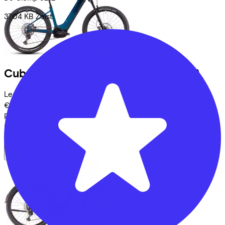
3704 KB
Zeist
Cube
REACTION HYBRID SLX
(2025)
Leaseprijs p/m vanaf
€93,86
Prijs
€3.999,00
Bespaar
€825,54
Bekijk