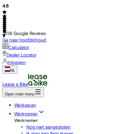
4.6
1206
Google Reviews
Ga naar hoofdinhoud
Calculator
Dealer Locator
Inloggen
NL
Lease a Bike
Open main menu
Werkgever
Werknemer
Werknemer
Nog niet aangesloten
Ik mag een fiets leasen