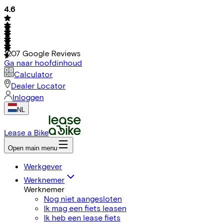
4.6
1207
Google Reviews
Ga naar hoofdinhoud
Calculator
Dealer Locator
Inloggen
NL
Lease a Bike
Open main menu
Werkgever
Werknemer
Werknemer
Nog niet aangesloten
Ik mag een fiets leasen
Ik heb een lease fiets