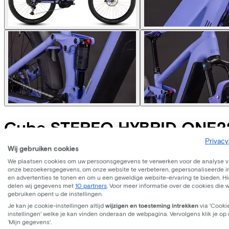
Cube
STEREO HYBRID ONE2
Privacy
Wij gebruiken cookies
Prijs
€3.799,00
We plaatsen cookies om uw persoonsgegevens te verwerken voor de analyse 
Bespaar €809,14 t.o.v. koop.
onze bezoekersgegevens, om onze website te verbeteren, gepersonaliseerde 
Lees meer over zakelijk leasen.
en advertenties te tonen en om u een geweldige website-ervaring te bieden. Hie
Beschikbare kleuren
delen wij gegevens met
10 partners
. Voor meer informatie over de cookies die 
gebruiken opent u de instellingen.
Batterij opties
Je kan je cookie-instellingen altijd
wijzigen en toesteming intrekken
via 'Cooki
800 Wh
instellingen' welke je kan vinden onderaan de webpagina. Vervolgens klik je op
(
Inbegrepen
)
‘Mijn gegevens'.