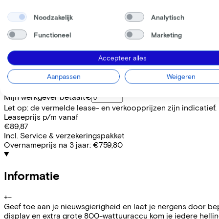
Frame model
Hoog
Noodzakelijk
Analytisch
Actieradius
106
Functioneel
Marketing
Accu afneembaar
Nee
Accepteer alles
WERKNEMER
ZELFSTANDIGE
Deze fiets lease je via je werkgever. Bereken de leaseprijs 
Aanpassen
Weigeren
Bruto maandsalaris
€
Mijn werkgever betaalt
€
Let op: de vermelde lease- en verkoopprijzen zijn indicatief.
Leaseprijs p/m vanaf
€89,87
Incl. Service & verzekeringspakket
Overnameprijs na 3 jaar:
€759,80
Informatie
+
−
Geef toe aan je nieuwsgierigheid en laat je nergens door b
display en extra grote 800-wattuuraccu kom je iedere hell