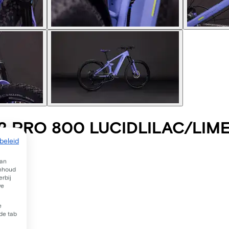
2 PRO 800 LUCIDLILAC/LIM
beleid
van
inhoud
rbij
we
e
 de tab