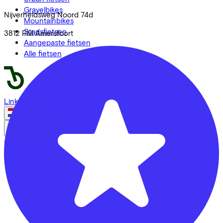
Gravelbikes
Nijverheidsweg Noord
74d
Mountainbikes
Stadsfietsen
3812 PM
Amersfoort
Aangepaste fietsen
Alle fietsen
LinkedIn
Instagram
Facebook
Nederlands
Back to top
© Lease a Bike. All Rights Reserved.
Privacy statement
Cookie statement
Cookie instellingen
Gebruiksvoorwaarden