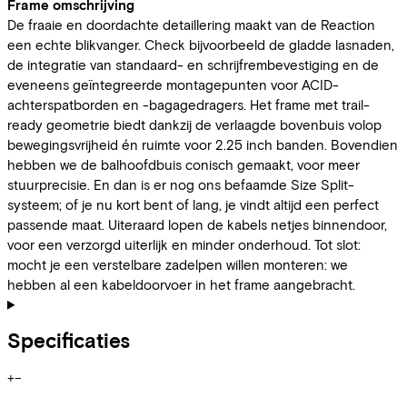
Frame omschrijving
De fraaie en doordachte detaillering maakt van de Reaction
een echte blikvanger. Check bijvoorbeeld de gladde lasnaden,
de integratie van standaard- en schrijfrembevestiging en de
eveneens geïntegreerde montagepunten voor ACID-
achterspatborden en -bagagedragers. Het frame met trail-
ready geometrie biedt dankzij de verlaagde bovenbuis volop
bewegingsvrijheid én ruimte voor 2.25 inch banden. Bovendien
hebben we de balhoofdbuis conisch gemaakt, voor meer
stuurprecisie. En dan is er nog ons befaamde Size Split-
systeem; of je nu kort bent of lang, je vindt altijd een perfect
passende maat. Uiteraard lopen de kabels netjes binnendoor,
voor een verzorgd uiterlijk en minder onderhoud. Tot slot:
mocht je een verstelbare zadelpen willen monteren: we
hebben al een kabeldoorvoer in het frame aangebracht.
Specificaties
+
−