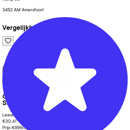
3452 AM
Amersfoort
Vergelijkbare fietsen
Cube
REACTION PRO
SHIFTBLUSH/BLACK
(2026)
Leaseprijs p/m vanaf
€30,41
Prijs
€999,00