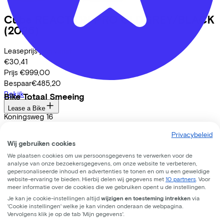
Cube
REACTION PRO OLDGREY/BLACK
(2026)
Leaseprijs p/m vanaf
€30,41
Prijs
€999,00
Bespaar
€485,20
Bekijk
Bike Totaal Smeeing
Lease a Bike
Koningsweg
16
Over ons
3762 EC
Soest
Privacybeleid
Onze collega's
Wij gebruiken cookies
Vacatures
We plaatsen cookies om uw persoonsgegevens te verwerken voor de
Stages
analyse van onze bezoekersgegevens, om onze website te verbeteren,
Contact
gepersonaliseerde inhoud en advertenties te tonen en om u een geweldige
website-ervaring te bieden. Hierbij delen wij gegevens met
10 partners
. Voor
Nieuws
meer informatie over de cookies die we gebruiken opent u de instellingen.
MVO
Je kan je cookie-instellingen altijd
wijzigen en toesteming intrekken
via
FAQ
'Cookie instellingen' welke je kan vinden onderaan de webpagina.
Security & Privacy
Vervolgens klik je op de tab ‘Mijn gegevens'.