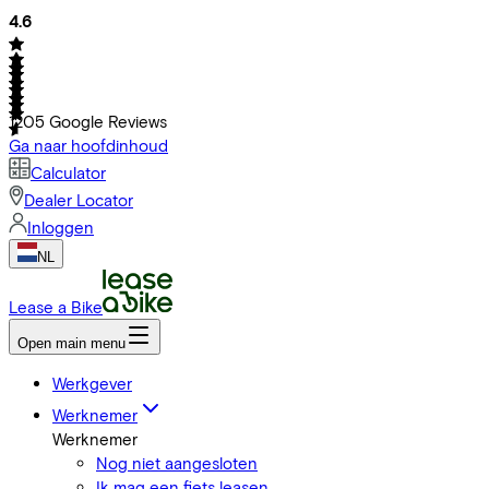
4.6
1205
Google Reviews
Ga naar hoofdinhoud
Calculator
Dealer Locator
Inloggen
NL
Lease a Bike
Open main menu
Werkgever
Werknemer
Werknemer
Nog niet aangesloten
Ik mag een fiets leasen