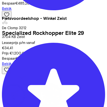
Bespaar
€485,20
Bekijk
Fietsvoordeelshop - Winkel Zeist
De Clomp
3212
Specialized
Rockhopper Elite 29
3704 KB
Zeist
Leaseprijs p/m vanaf
€34,41
Prijs
€1.200,00
Bespaar
€501,68
Bekijk