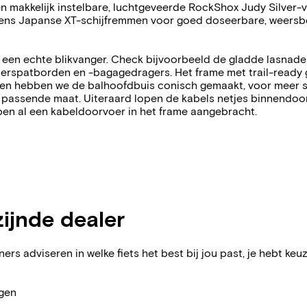
en makkelijk instelbare, luchtgeveerde RockShox Judy Silver-
ns Japanse XT-schijfremmen voor goed doseerbare, weersbest
 een echte blikvanger. Check bijvoorbeeld de gladde lasnaden
spatborden en -bagagedragers. Het frame met trail-ready g
ien hebben we de balhoofdbuis conisch gemaakt, voor meer st
ect passende maat. Uiteraard lopen de kabels netjes binnendoor
ben al een kabeldoorvoer in het frame aangebracht.
zijnde dealer
ers adviseren in welke fiets het best bij jou past, je hebt keuz
agen