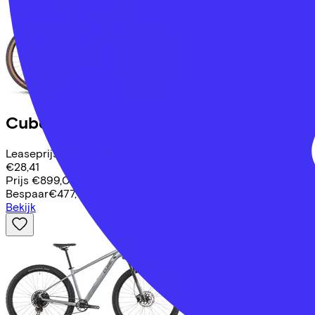
Cube
ATTENTION SLX
(2025)
Leaseprijs p/m vanaf
€28,41
Prijs
€899,00
Bespaar
€477,00
Bekijk