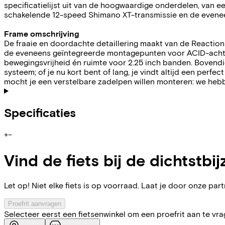
specificatielijst uit van de hoogwaardige onderdelen, van e
schakelende 12-speed Shimano XT-transmissie en de evenee
Frame omschrijving
De fraaie en doordachte detaillering maakt van de Reaction
de eveneens geïntegreerde montagepunten voor ACID-achter
bewegingsvrijheid én ruimte voor 2.25 inch banden. Bovend
systeem; of je nu kort bent of lang, je vindt altijd een perf
mocht je een verstelbare zadelpen willen monteren: we heb
Specificaties
+
−
Vind de fiets bij de dichtstbij
Let op! Niet elke fiets is op voorraad. Laat je door onze partn
Proefrit aanvragen
Selecteer eerst een fietsenwinkel om een proefrit aan te vr