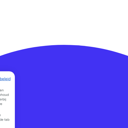
beleid
van
inhoud
rbij
we
e
 de tab