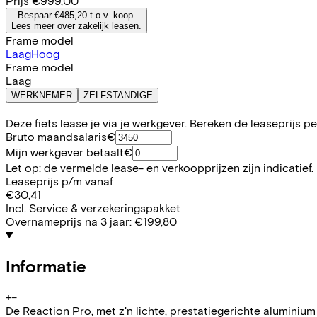
Prijs
€999,00
Bespaar €485,20 t.o.v. koop.
Lees meer over zakelijk leasen.
Frame model
Laag
Hoog
Frame model
Laag
WERKNEMER
ZELFSTANDIGE
Deze fiets lease je via je werkgever. Bereken de leaseprijs 
Bruto maandsalaris
€
Mijn werkgever betaalt
€
Let op: de vermelde lease- en verkoopprijzen zijn indicatief.
Leaseprijs p/m vanaf
€30,41
Incl. Service & verzekeringspakket
Overnameprijs na 3 jaar:
€199,80
Informatie
+
−
De Reaction Pro, met z'n lichte, prestatiegerichte aluminium f