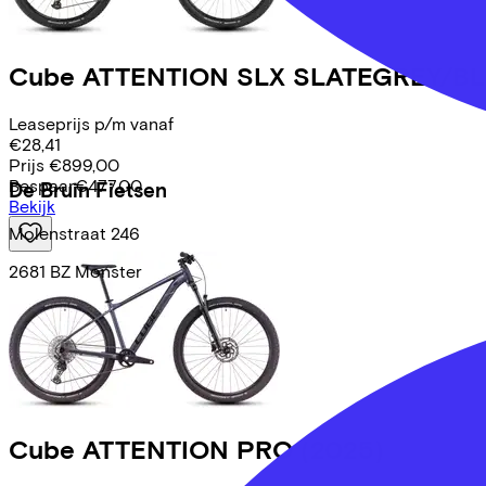
Cube
ATTENTION SLX SLATEGREY/B
Leaseprijs p/m vanaf
€28,41
Prijs
€899,00
Bespaar
€477,00
De Bruin Fietsen
Bekijk
Molenstraat
246
2681 BZ
Monster
Cube
ATTENTION PRO
(2025)