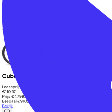
Vergelijkbare fietsen
Cube
STEREO ONE44 C:68X SLX 29
(
Leaseprijs p/m vanaf
€110,57
Prijs
€4.799,00
Bespaar
€910,79
Bekijk