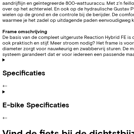
aandrijflijn en geïntegreerde 800-wattuuraccu. Met z'n feill
over op het achterwiel. En ook op de hydraulische Gustav 
wielen op de grond en de controle bij de berijder. De com
waarmee je het zadel op uitdagende paden eenvoudigweg ku
Frame omschrijving
De basis van de compleet uitgeruste Reaction Hybrid FE is 
ook praktisch en stijf. Meer stroom nodig? Het frame is v
diameter zorgt voor nauwkeurig en zwabbervrij sturen. De m
systeem garandeert dat er voor iedereen een passende maat
Specificaties
+
−
E-bike Specificaties
+
−
Vind de fiets bij de dichtstbij