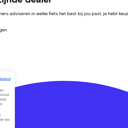
ers adviseren in welke fiets het best bij jou past, je hebt keuz
agen
beleid
van
inhoud
rbij
we
e
 de tab