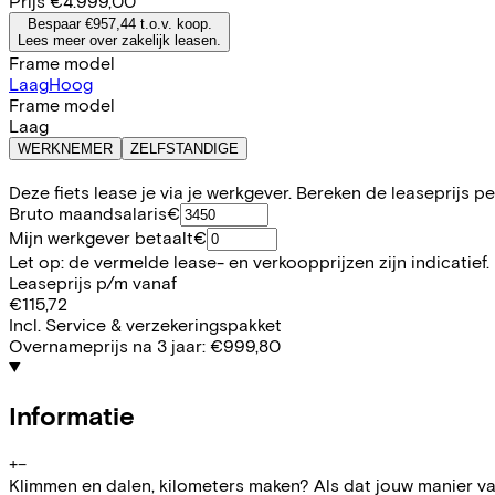
Prijs
€4.999,00
Bespaar €957,44 t.o.v. koop.
Lees meer over zakelijk leasen.
Frame model
Laag
Hoog
Frame model
Laag
WERKNEMER
ZELFSTANDIGE
Deze fiets lease je via je werkgever. Bereken de leaseprijs 
Bruto maandsalaris
€
Mijn werkgever betaalt
€
Let op: de vermelde lease- en verkoopprijzen zijn indicatief.
Leaseprijs p/m vanaf
€115,72
Incl. Service & verzekeringspakket
Overnameprijs na 3 jaar:
€999,80
Informatie
+
−
Klimmen en dalen, kilometers maken? Als dat jouw manier va