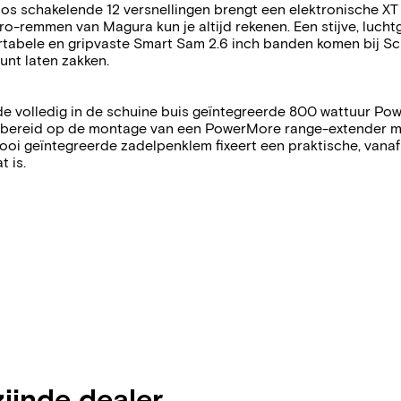
oos schakelende 12 versnellingen brengt een elektronische XT 
Pro-remmen van Magura kun je altijd rekenen. Een stijve, lu
fortabele en gripvaste Smart Sam 2.6 inch banden komen bij 
nt laten zakken.
de volledig in de schuine buis geïntegreerde 800 wattuur Pow
oorbereid op de montage van een PowerMore range-extender m
ooi geïntegreerde zadelpenklem fixeert een praktische, vanaf
 is.
zijnde dealer