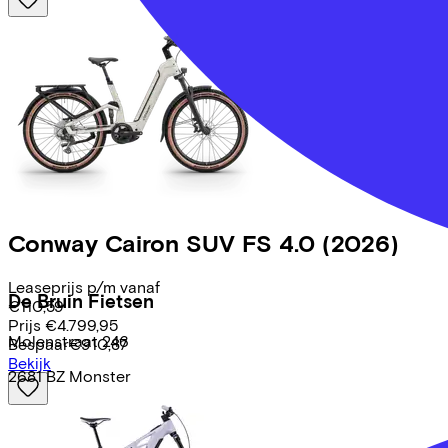
Conway
Cairon SUV FS 4.0
(2026)
Leaseprijs p/m vanaf
De Bruin Fietsen
€110,59
Prijs
€4.799,95
Molenstraat
246
Bespaar
€910,87
Bekijk
2681 BZ
Monster