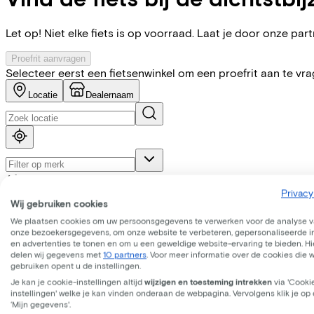
Let op! Niet elke fiets is op voorraad. Laat je door onze partn
Proefrit aanvragen
Selecteer eerst een fietsenwinkel om een proefrit aan te vr
Locatie
Dealernaam
Afstanden (km)
5
10
25
Privacy
Wij gebruiken cookies
We plaatsen cookies om uw persoonsgegevens te verwerken voor de analyse 
onze bezoekersgegevens, om onze website te verbeteren, gepersonaliseerde 
en advertenties te tonen en om u een geweldige website-ervaring te bieden. Hie
delen wij gegevens met
10 partners
. Voor meer informatie over de cookies die 
gebruiken opent u de instellingen.
Je kan je cookie-instellingen altijd
wijzigen en toesteming intrekken
via 'Cooki
instellingen' welke je kan vinden onderaan de webpagina. Vervolgens klik je op
‘Mijn gegevens'.