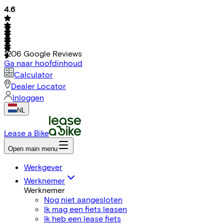
4.6
1206
Google Reviews
Ga naar hoofdinhoud
Calculator
Dealer Locator
Inloggen
NL
Lease a Bike
Open main menu
Werkgever
Werknemer
Werknemer
Nog niet aangesloten
Ik mag een fiets leasen
Ik heb een lease fiets