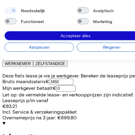
Beschikbare kleuren
Noodzakelijk
Analytisch
Batterij opties
800 Wh
Functioneel
Marketing
(
Inbegrepen
)
Frame model
Laag
Accepteer alles
Actieradius
114
Aanpassen
Weigeren
Accu afneembaar
Nee
WERKNEMER
ZELFSTANDIGE
Deze fiets lease je via je werkgever. Bereken de leaseprijs 
Bruto maandsalaris
€
Mijn werkgever betaalt
€
Let op: de vermelde lease- en verkoopprijzen zijn indicatief.
Leaseprijs p/m vanaf
€83,21
Incl. Service & verzekeringspakket
Overnameprijs na 3 jaar:
€699,80