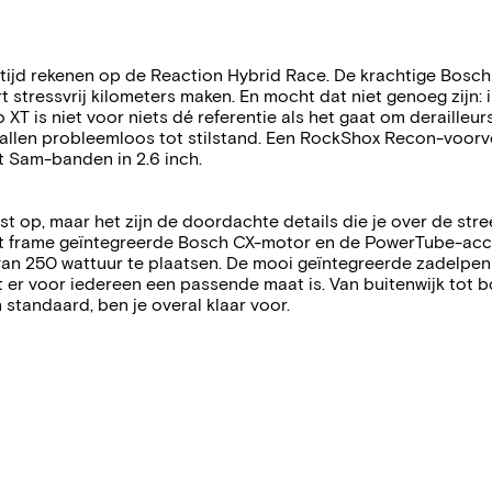
altijd rekenen op de Reaction Hybrid Race. De krachtige Bos
tressvrij kilometers maken. En mocht dat niet genoeg zijn: 
 XT is niet voor niets dé referentie als het gaat om deraille
allen probleemloos tot stilstand. Een RockShox Recon-voorvo
 Sam-banden in 2.6 inch.
st op, maar het zijn de doordachte details die je over de stre
het frame geïntegreerde Bosch CX-motor en de PowerTube-accu 
an 250 wattuur te plaatsen. De mooi geïntegreerde zadelpenkl
er voor iedereen een passende maat is. Van buitenwijk tot bo
standaard, ben je overal klaar voor.