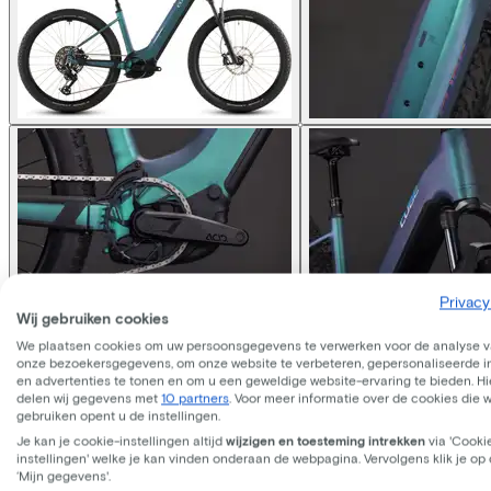
Privacy
Wij gebruiken cookies
Cube
REACTION HYBRID RA
We plaatsen cookies om uw persoonsgegevens te verwerken voor de analyse 
onze bezoekersgegevens, om onze website te verbeteren, gepersonaliseerde 
en advertenties te tonen en om u een geweldige website-ervaring te bieden. Hie
Prijs
€3.499,00
delen wij gegevens met
10 partners
. Voor meer informatie over de cookies die 
Bespaar €766,85 t.o.v. koop.
gebruiken opent u de instellingen.
Lees meer over zakelijk leasen.
Je kan je cookie-instellingen altijd
wijzigen en toesteming intrekken
via 'Cooki
Frame model
instellingen' welke je kan vinden onderaan de webpagina. Vervolgens klik je op
Laag
Midden
Hoog
‘Mijn gegevens'.