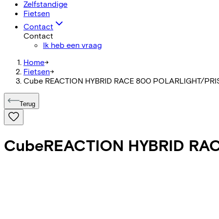
Zelfstandige
Fietsen
Contact
Contact
Ik heb een vraag
Home
->
Fietsen
->
Cube REACTION HYBRID RACE 800 POLARLIGHT/PR
Terug
Cube
REACTION HYBRID RA