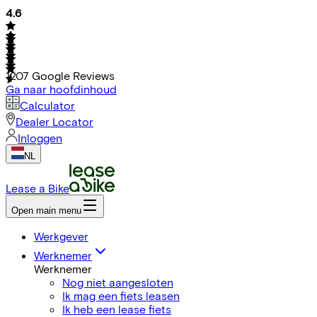
4.6
1207
Google Reviews
Ga naar hoofdinhoud
Calculator
Dealer Locator
Inloggen
NL
Lease a Bike
Open main menu
Werkgever
Werknemer
Werknemer
Nog niet aangesloten
Ik mag een fiets leasen
Ik heb een lease fiets