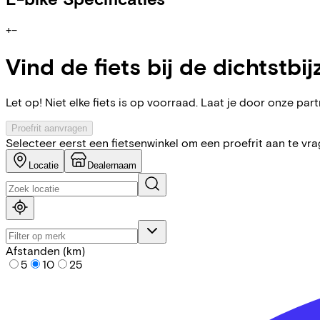
+
−
Vind de fiets bij de dichtstbij
Let op! Niet elke fiets is op voorraad. Laat je door onze partn
Proefrit aanvragen
Selecteer eerst een fietsenwinkel om een proefrit aan te vr
Locatie
Dealernaam
Afstanden (km)
5
10
25