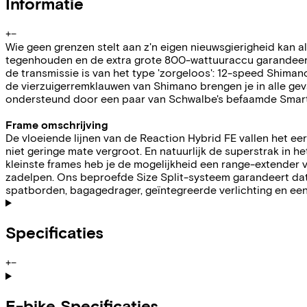
Informatie
+
−
Wie geen grenzen stelt aan z'n eigen nieuwsgierigheid kan 
tegenhouden en de extra grote 800-wattuuraccu garandeert s
de transmissie is van het type 'zorgeloos': 12-speed Shimano
de vierzuigerremklauwen van Shimano brengen je in alle gev
ondersteund door een paar van Schwalbe's befaamde Smart
Frame omschrijving
De vloeiende lijnen van de Reaction Hybrid FE vallen het eer
niet geringe mate vergroot. En natuurlijk de superstrak in 
kleinste frames heb je de mogelijkheid een range-extender v
zadelpen. Ons beproefde Size Split-systeem garandeert dat 
spatborden, bagagedrager, geïntegreerde verlichting en een 
Specificaties
+
−
E-bike Specificaties