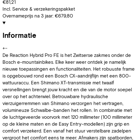
€81,21
Incl. Service & verzekeringspakket
Overnameprijs na 3 jaar:
€679,80
Informatie
+
−
De Reaction Hybrid Pro FE is het Zwitserse zakmes onder de
Bosch e-mountainbikes. Elke keer weer ontdek je namelijk
nieuwe toepassingen en functionaliteiten. Het robuuste frame
is opgebouwd rond een Bosch CX-aandrijflijn met een 800-
wattuuraccu. Een Shimano XT-transmissie met twaalf
versnellingen brengt jouw kracht en die van de motor soepel
over op het achterwiel. Betrouwbare hydraulische
vierzuigerremmen van Shimano verzorgen het vertragen,
volumineuze Schwalbe-banden het rollen. In combinatie met
de luchtgeveerde voorvork met 120 millimeter (100 millimeter
op de kleine maten en de Easy Entry-modellen) zijn grip en
comfort verzekerd. Een vanaf het stuur verstelbare zadelpen
vergroot het comfort eens te meer. Afmakers zijn spatborden,