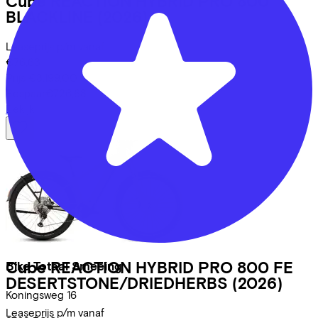
Cube
REACTION HYBRID PRO 800
BLACKLINE
(2026)
Leaseprijs p/m vanaf
€76,63
Prijs
€3.199,00
Bespaar
€726,68
Bekijk
Cube
REACTION HYBRID PRO 800 FE
Bike Totaal Smeeing
DESERTSTONE/DRIEDHERBS
(2026)
Koningsweg
16
Leaseprijs p/m vanaf