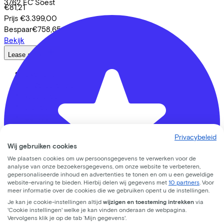
3762 EC
Soest
€81,21
Prijs
€3.399,00
Bespaar
€758,65
Bekijk
Lease a Bike
Over ons
Onze collega's
Vacatures
Stages
Contact
Nieuws
Privacybeleid
MVO
Wij gebruiken cookies
FAQ
We plaatsen cookies om uw persoonsgegevens te verwerken voor de
Security & Privacy
analyse van onze bezoekersgegevens, om onze website te verbeteren,
gepersonaliseerde inhoud en advertenties te tonen en om u een geweldige
Trotse partner van
website-ervaring te bieden. Hierbij delen wij gegevens met
10 partners
. Voor
meer informatie over de cookies die we gebruiken opent u de instellingen.
Je kan je cookie-instellingen altijd
wijzigen en toesteming intrekken
via
'Cookie instellingen' welke je kan vinden onderaan de webpagina.
Vervolgens klik je op de tab ‘Mijn gegevens'.