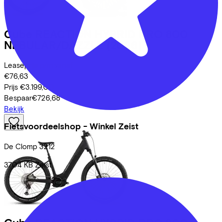
Cube
REACTION HYBRID PRO 800
NEBULAR/DAZZLE
(2026)
Leaseprijs p/m vanaf
€76,63
Prijs
€3.199,00
Bespaar
€726,68
Bekijk
Fietsvoordeelshop - Winkel Zeist
De Clomp
3212
3704 KB
Zeist