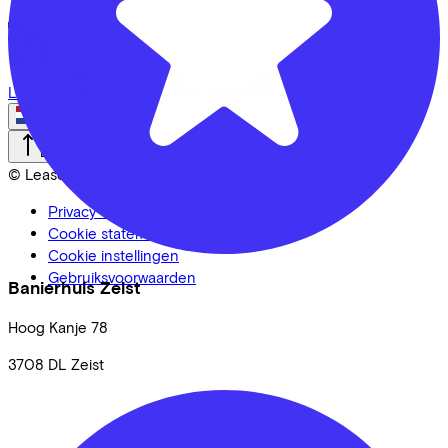
LinkedIn
Instagram
Facebook
Nederlands
Back to top
© Lease a Bike. All Rights Reserved.
Privacy statement
Cookie statement
Cookie instellingen
Gebruiksvoorwaarden
Banierhuis Zeist
Hoog Kanje
78
3708 DL
Zeist