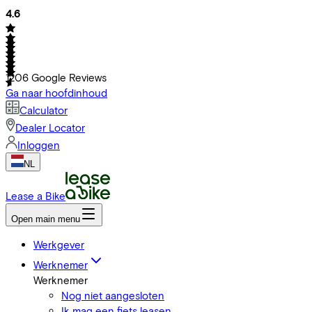
4.6
1206
Google Reviews
Ga naar hoofdinhoud
Calculator
Dealer Locator
Inloggen
NL
Lease a Bike
Open main menu
Werkgever
Werknemer
Werknemer
Nog niet aangesloten
Ik mag een fiets leasen