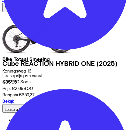
Bike Totaal Smeeing
Cube
REACTION HYBRID ONE
(2025)
Koningsweg
16
Leaseprijs p/m vanaf
3762 EC
Soest
€65,65
Prijs
€2.699,00
Bespaar
€659,37
Bekijk
Lease a Bike
Over ons
Onze collega's