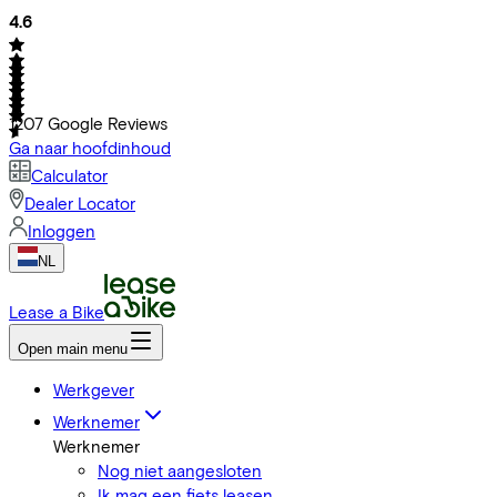
4.6
1207
Google Reviews
Ga naar hoofdinhoud
Calculator
Dealer Locator
Inloggen
NL
Lease a Bike
Open main menu
Werkgever
Werknemer
Werknemer
Nog niet aangesloten
Ik mag een fiets leasen