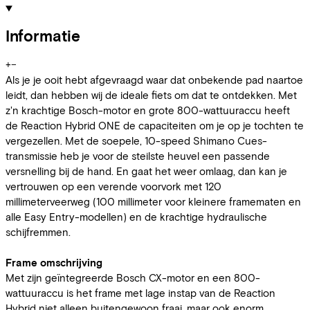
Informatie
+
−
Als je je ooit hebt afgevraagd waar dat onbekende pad naartoe
leidt, dan hebben wij de ideale fiets om dat te ontdekken. Met
z'n krachtige Bosch-motor en grote 800-wattuuraccu heeft
de Reaction Hybrid ONE de capaciteiten om je op je tochten te
vergezellen. Met de soepele, 10-speed Shimano Cues-
transmissie heb je voor de steilste heuvel een passende
versnelling bij de hand. En gaat het weer omlaag, dan kan je
vertrouwen op een verende voorvork met 120
millimeterveerweg (100 millimeter voor kleinere framematen en
alle Easy Entry-modellen) en de krachtige hydraulische
schijfremmen.
Frame omschrijving
Met zijn geïntegreerde Bosch CX-motor en een 800-
wattuuraccu is het frame met lage instap van de Reaction
Hybrid niet alleen buitengewoon fraai, maar ook enorm