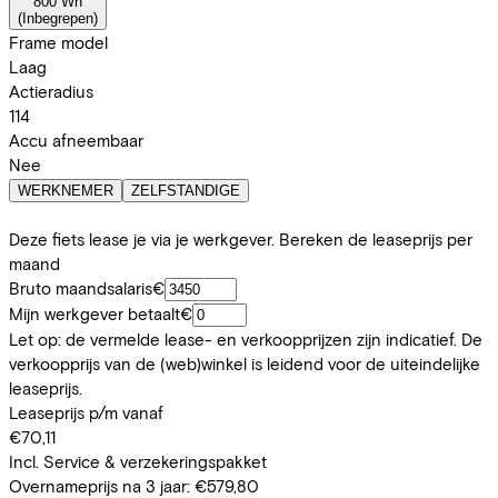
800 Wh
(
Inbegrepen
)
Frame model
Laag
Actieradius
114
Accu afneembaar
Nee
WERKNEMER
ZELFSTANDIGE
Deze fiets lease je via je werkgever. Bereken de leaseprijs per
maand
Bruto maandsalaris
€
Mijn werkgever betaalt
€
Let op: de vermelde lease- en verkoopprijzen zijn indicatief. De
verkoopprijs van de (web)winkel is leidend voor de uiteindelijke
leaseprijs.
Leaseprijs p/m vanaf
€70,11
Incl. Service & verzekeringspakket
Overnameprijs na 3 jaar:
€579,80