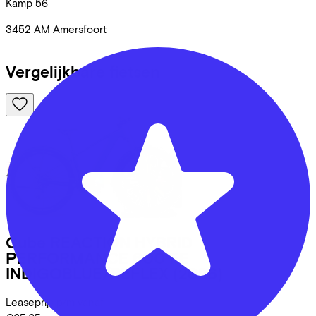
Kamp
56
3452 AM
Amersfoort
Vergelijkbare fietsen
Cube
REACTION HYBRID
PERFORMANCE 600 FE
INDIGOBLUE/REFLEX
(2026)
Leaseprijs p/m vanaf