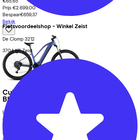
€65,65
Prijs
€2.699,00
Bespaar
€659,37
Bekijk
Fietsvoordeelshop - Winkel Zeist
De Clomp
3212
3704 KB
Zeist
Cube
REACTION HYBRID ONE 600
BLUEIRIS/REFLECT
(2026)
Leaseprijs p/m vanaf
€65,65
Prijs
€2.699,00
Bespaar
€659,37
Bekijk