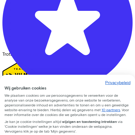
Vacatures
Stages
Contact
Nieuws
MVO
FAQ
Security & Privacy
Trotse partner van
Privacybeleid
Wij gebruiken cookies
We plaatsen cookies om uw persoonsgegevens te verwerken voor de
CC33 Amersfoort
analyse van onze bezoekersgegevens, om onze website te verbeteren,
gepersonaliseerde inhoud en advertenties te tonen en om u een geweldige
Ik ben een
Leusderweg
92
website-ervaring te bieden. Hierbij delen wij gegevens met
10 partners
. Voor
meer informatie over de cookies die we gebruiken opent u de instellingen.
Werkgever
3817KC
Amersfoort
Je kan je cookie-instellingen altijd
wijzigen en toesteming intrekken
via
Zelfstandige
'Cookie instellingen' welke je kan vinden onderaan de webpagina.
Werknemer
Vervolgens klik je op de tab ‘Mijn gegevens'.