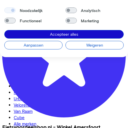
Fietsenwinkel
Noodzakelijk
Analytisch
Bekijk ook
Functioneel
Marketing
Dealer locator
Fiets leasen? Bereken je kosten
Accepteer alles
Fietsplan 2026
Inloggen
Aanpassen
Weigeren
Fietsmerken
Gazelle
Cannondale
Roetz
Cervélo
Kalkhoff
Urban Arrow
Veloretti
Van Raam
Cube
Alle merken
Fietsvoordeelshop.nl - Winkel Amersfoort