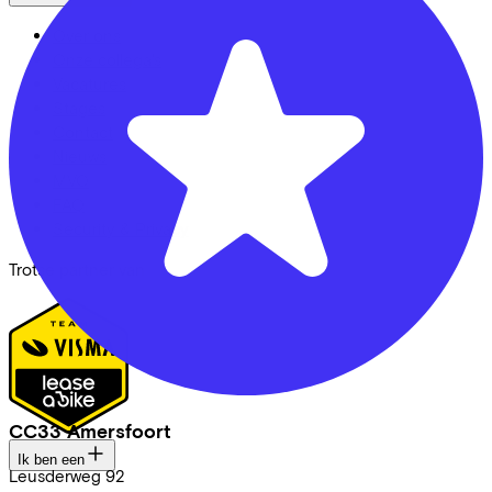
Over ons
Onze collega's
Vacatures
Stages
Contact
Nieuws
MVO
FAQ
Security & Privacy
Trotse partner van
CC33 Amersfoort
Ik ben een
Leusderweg
92