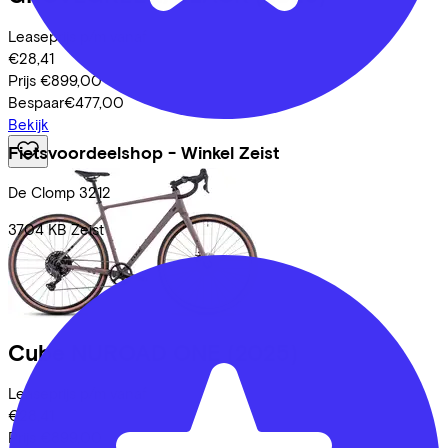
Leaseprijs p/m vanaf
€28,41
Prijs
€899,00
Bespaar
€477,00
Bekijk
Fietsvoordeelshop - Winkel Zeist
De Clomp
3212
3704 KB
Zeist
Cube
NUROAD ONE
(2025)
Leaseprijs p/m vanaf
€28,41
Prijs
€899,00