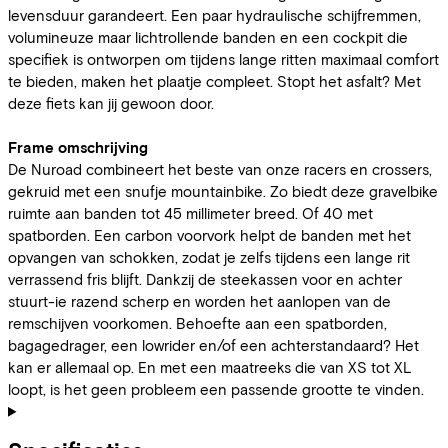
levensduur garandeert. Een paar hydraulische schijfremmen,
volumineuze maar lichtrollende banden en een cockpit die
specifiek is ontworpen om tijdens lange ritten maximaal comfort
te bieden, maken het plaatje compleet. Stopt het asfalt? Met
deze fiets kan jij gewoon door.
Frame omschrijving
De Nuroad combineert het beste van onze racers en crossers,
gekruid met een snufje mountainbike. Zo biedt deze gravelbike
ruimte aan banden tot 45 millimeter breed. Of 40 met
spatborden. Een carbon voorvork helpt de banden met het
opvangen van schokken, zodat je zelfs tijdens een lange rit
verrassend fris blijft. Dankzij de steekassen voor en achter
stuurt-ie razend scherp en worden het aanlopen van de
remschijven voorkomen. Behoefte aan een spatborden,
bagagedrager, een lowrider en/of een achterstandaard? Het
kan er allemaal op. En met een maatreeks die van XS tot XL
loopt, is het geen probleem een passende grootte te vinden.