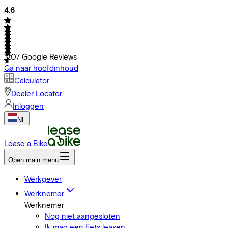
4.6
1207
Google Reviews
Ga naar hoofdinhoud
Calculator
Dealer Locator
Inloggen
NL
Lease a Bike
Open main menu
Werkgever
Werknemer
Werknemer
Nog niet aangesloten
Ik mag een fiets leasen