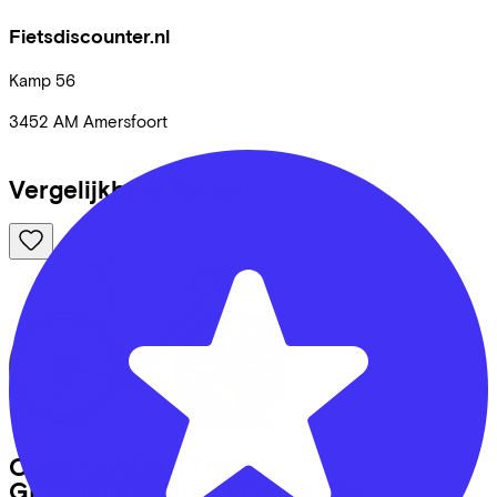
Fietsdiscounter.nl
Kamp
56
3452 AM
Amersfoort
Vergelijkbare fietsen
Cube
NUROAD ONE
GROVEGREEN/BLACK
(2026)