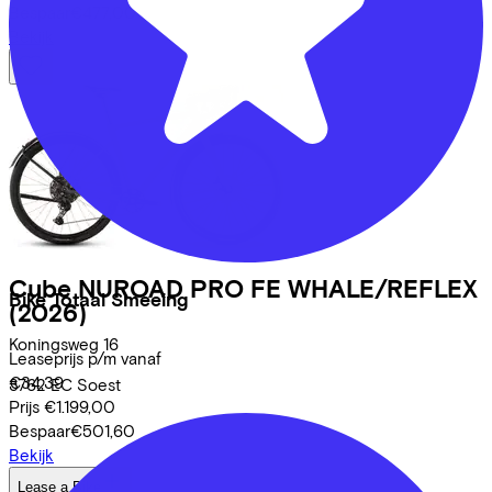
Bespaar
€477,00
Bekijk
Cube
NUROAD PRO FE WHALE/REFLEX
Bike Totaal Smeeing
(2026)
Koningsweg
16
Leaseprijs p/m vanaf
€34,39
3762 EC
Soest
Prijs
€1.199,00
Bespaar
€501,60
Bekijk
Lease a Bike