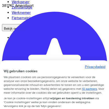
Werkgever
3817KC
Amersfoort
Zelfstandige
Werknemer
Fietsenwinkel
Bekijk ook
Dealer locator
Fiets leasen? Bereken je kosten
Fietsplan 2026
Inloggen
Fietsmerken
Privacybeleid
Wij gebruiken cookies
Gazelle
We plaatsen cookies om uw persoonsgegevens te verwerken voor de
Cannondale
analyse van onze bezoekersgegevens, om onze website te verbeteren,
Roetz
gepersonaliseerde inhoud en advertenties te tonen en om u een geweldige
website-ervaring te bieden. Hierbij delen wij gegevens met
10 partners
. Voor
Cervélo
meer informatie over de cookies die we gebruiken opent u de instellingen.
Kalkhoff
Je kan je cookie-instellingen altijd
wijzigen en toesteming intrekken
via
Urban Arrow
'Cookie instellingen' welke je kan vinden onderaan de webpagina.
Veloretti
Vervolgens klik je op de tab ‘Mijn gegevens'.