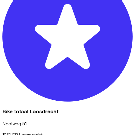
Bike totaal Loosdrecht
Nootweg
51
1231 CR
Loosdrecht